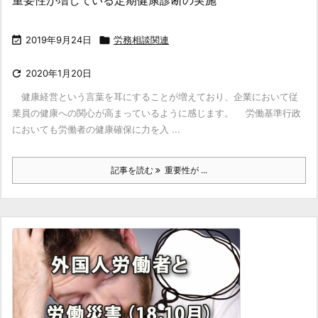
重要性が増している定期健康診断の実施

2019年9月24日

労務相談関連

2020年1月20日
健康経営という言葉を耳にすることが増えており、企業において従
業員の健康への関心が高まっているように感じます。 労働基準行政
においても労働者の健康確保に力を入 ...
記事を読む
重要性が ...