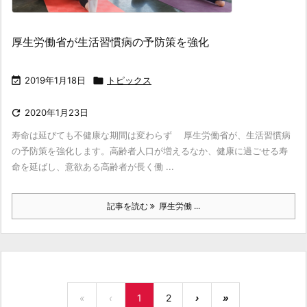
厚生労働省が生活習慣病の予防策を強化

2019年1月18日

トピックス

2020年1月23日
寿命は延びても不健康な期間は変わらず 厚生労働省が、生活習慣病
の予防策を強化します。高齢者人口が増えるなか、健康に過ごせる寿
命を延ばし、意欲ある高齢者が長く働 ...
記事を読む
厚生労働 ...
«
‹
1
2
›
»