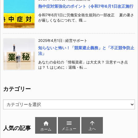
熱中症対策強化のポイント（令和7年6月1日改正施行
令和7年6月1日に労働安全衛生規則の一部改正 夏の暑さ
が厳しくなるにつれて、職 ...
2025年4月1日
:
経営サポート
知らないと怖い！「競業避止義務」と「不正競争防止
法」
あなたの会社の「情報資産」は大丈夫？ 注意すべき点
は？ 1. はじめに：退職・転 ...
カテゴリー
カ
テ
ゴ
リ



ー
人気の記事
メニュー
上へ
ホーム