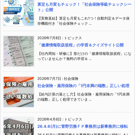
算定も月変もチェック！「社会保険等級チェックシー
ト」公開
【実務直結】算定も月変もこれ1つ！自動判定＆データ保
存機能付き「社会保険チェック ...
2026年7月8日
:
トピックス
「健康情報取扱規程」の学習＆クイズサイト公開
【社内周知・研修に】形だけの「健康情報取扱規程」にな
っていませんか？無料の学習＆ ...
2026年7月7日
:
社会保険
社会保険・雇用保険の「1円未満の端数」正しい処理
【給与計算の落とし穴】社会保険・雇用保険の「1円未満
の端数」正しく処理できていま ...
2026年4月6日
:
トピックス
26.4.6(月)に菅野労務ＦＰ事務所は新事務所に移転
26.4.6(月)に菅野労務ＦＰ事務所は新事務所に移転しまし