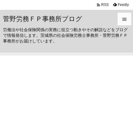

Feedly
RSS
菅野労務ＦＰ事務所ブログ

労働法や社会保険関係の実務に役立つ動きやその解説などをブログ

で情報発信します。茨城県の社会保険労務士事務所・菅野労務ＦＰ
メニュ
事務所がお届けしています。

サイド

前へ

次へ

検索