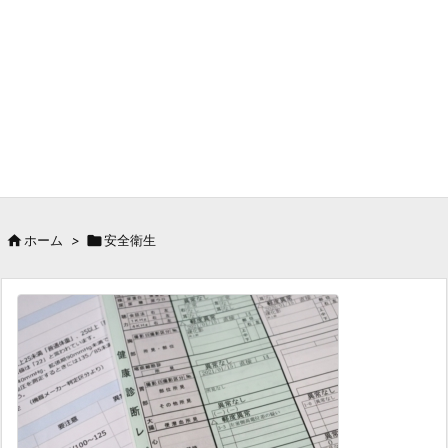

ホーム
>

安全衛生