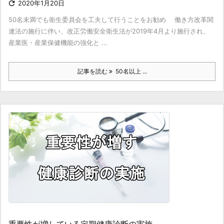

2020年1月20日
50名未満でも衛生委員会を工夫して行うことをお勧め 働き方改革関
連法の施行に伴い、改正労働安全衛生法が2019年4月より施行され、
産業医・産業保健機能の強化と ...
記事を読む
50名以上 ...