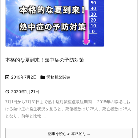
本格的な夏到来！熱中症の予防対策

2019年7月2日

労務相談関連

2020年1月21日
7月1日から7月31日まで熱中症対策重点取組期間 2018年の職場にお
ける熱中症の発生状況を見ると、死傷者数は1,178人、死亡者数は28人
となり、前年と比較 ...
記事を読む
本格的な ...