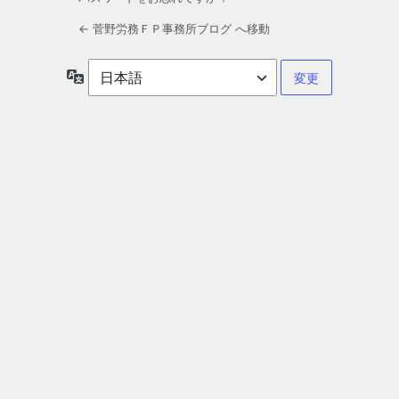
← 菅野労務ＦＰ事務所ブログ へ移動
言
語