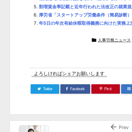
割増賃金率記載と近年行われた法改正の就業規
厚労省「スタートアップ労働条件（簡易診断）
年5日の年次有給休暇取得義務に向けた実務上

人事労務ニュース
よろしければシェアお願いします
Twitter
Facebook
Pin it
B!

Prev