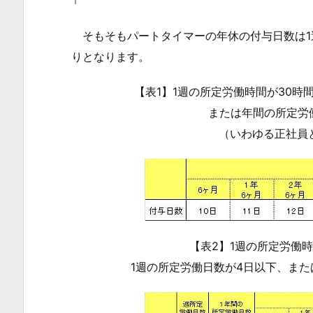
休
の
そもそもパートタイマーの年休の付与日数は1
付
りとなります。
与
日
【表1】1週の所定労働時間が30時
数
または年間の所定労働
2.
（いわゆる正社員
2.
パ
ー
ト
タ
イ
【表2】1週の所定労働
マ
1週の所定労働日数が4日以下、また
ー
が