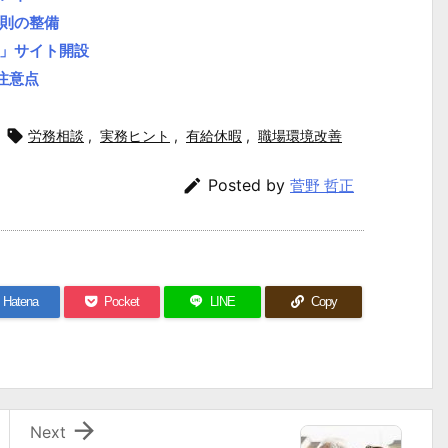
則の整備
」サイト開設
注意点

労務相談
,
実務ヒント
,
有給休暇
,
職場環境改善

Posted by
菅野 哲正
Hatena
Pocket
LINE
Copy

Next