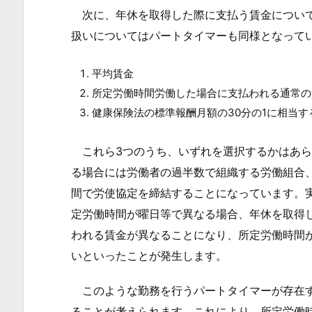
全
次に、年休を取得した際に支払う賃金について
投
扱いについてはパートタイマーも同様となって
稿
か
平均賃金
ら
所定労働時間労働した場合に支払われる通常の
の
健康保険法の標準報酬月額の30分の1に相当する
関
連
これら3つのうち、いずれを選択するかはあら
す
る場合には労働者の過半数で組織する労働組合
る
間で労使協定を締結することになっています。実
記
定労働時間が曜日等で異なる場合、年休を取得
事:
われる賃金が異なることになり、所定労働時間
いといったことが発生します。
このような勤務を行うパートタイマーが存在す
ることが考えられます。これにより、所定労働