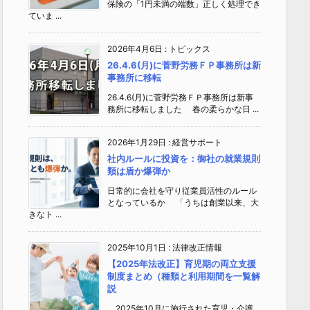
保険の「1円未満の端数」正しく処理でき
ていま ...
2026年4月6日
:
トピックス
26.4.6(月)に菅野労務ＦＰ事務所は新
事務所に移転
26.4.6(月)に菅野労務ＦＰ事務所は新事
務所に移転しました 春の柔らかな日 ...
2026年1月29日
:
経営サポート
社内ルールに投資を：御社の就業規則
類は盾か爆弾か
日常的に会社を守り従業員活性のルール
となっているか 「うちは創業以来、大
きなト ...
2025年10月1日
:
法律改正情報
【2025年法改正】育児期の両立支援
制度まとめ（種類と利用期間を一覧解
説
2025年10月に施行された育児・介護