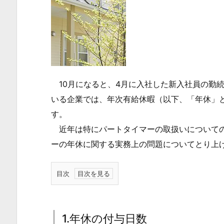
10月になると、4月に入社した新入社員の勤
いる企業では、年次有給休暇（以下、「年休」
す。
近年は特にパートタイマーの取扱いについての
ーの年休に関する実務上の問題についてとり上
目次
1.
1.
年
1.年休の付与日数