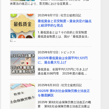
休業法の改正により、育児期における従業員 ...
2025年9月17日
:
社労士徒然日記
最低賃金と目安制度～賃金決定の論点
と経済学的な視点
1. 最低賃金とは？その目的と目安制度
最低賃金制度とは、国が「最低賃金法」
に ...
2025年9月12日
:
トピックス
2025年最低賃金は全国平均1,121円
に、過去最大引上げ
最低賃金、全国平均1,121円に引き上げ
過去最大66円増 2025年度の最低 ...
2025年6月30日
:
社労士徒然日記
2025年 第9次社会保険労務士法改正
を徹底解説
2025年 第9次社会保険労務士法改正の概
要 第9次社会保険労務士法改正法案は