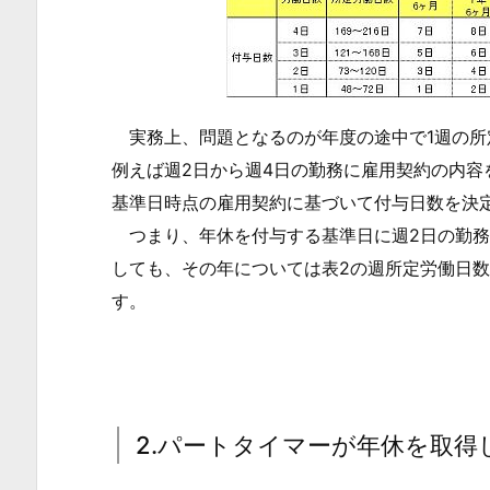
年
休
を
取
実務上、問題となるのが年度の途中で1週の所
得
例えば週2日から週4日の勤務に雇用契約の内
し
た
基準日時点の雇用契約に基づいて付与日数を決
際
つまり、年休を付与する基準日に週2日の勤務
に
しても、その年については表2の週所定労働日
支
す。
払
う
賃
金
2.パートタイマーが年休を取得
額
3.