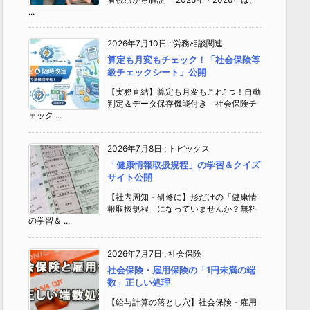
...
2026年7月10日
:
労務相談関連
算定も月変もチェック！「社会保険等
級チェックシート」公開
【実務直結】算定も月変もこれ1つ！自動
判定＆データ保存機能付き「社会保険チ
ェック ...
2026年7月8日
:
トピックス
「健康情報取扱規程」の学習＆クイズ
サイト公開
【社内周知・研修に】形だけの「健康情
報取扱規程」になっていませんか？無料
の学習＆ ...
2026年7月7日
:
社会保険
社会保険・雇用保険の「1円未満の端
数」正しい処理
【給与計算の落とし穴】社会保険・雇用