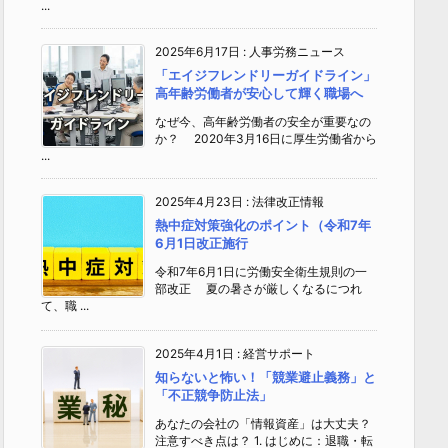
...
2025年6月17日
:
人事労務ニュース
「エイジフレンドリーガイドライン」
高年齢労働者が安心して輝く職場へ
なぜ今、高年齢労働者の安全が重要なの
か？ 2020年3月16日に厚生労働省から
...
2025年4月23日
:
法律改正情報
熱中症対策強化のポイント（令和7年
6月1日改正施行
令和7年6月1日に労働安全衛生規則の一
部改正 夏の暑さが厳しくなるにつれ
て、職 ...
2025年4月1日
:
経営サポート
知らないと怖い！「競業避止義務」と
「不正競争防止法」
あなたの会社の「情報資産」は大丈夫？
注意すべき点は？ 1. はじめに：退職・転