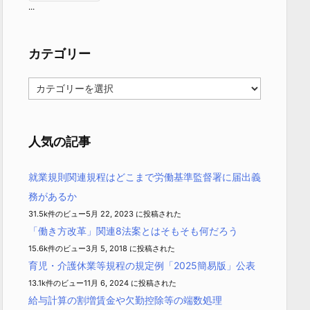
...
カテゴリー
カ
テ
ゴ
リ
ー
人気の記事
就業規則関連規程はどこまで労働基準監督署に届出義
務があるか
31.5k件のビュー
5月 22, 2023 に投稿された
「働き方改革」関連8法案とはそもそも何だろう
15.6k件のビュー
3月 5, 2018 に投稿された
育児・介護休業等規程の規定例「2025簡易版」公表
13.1k件のビュー
11月 6, 2024 に投稿された
給与計算の割増賃金や欠勤控除等の端数処理