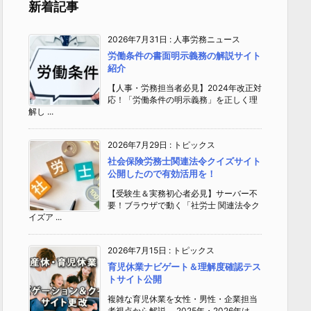
新着記事
2026年7月31日
:
人事労務ニュース
労働条件の書面明示義務の解説サイト
紹介
【人事・労務担当者必見】2024年改正対
応！「労働条件の明示義務」を正しく理
解し ...
2026年7月29日
:
トピックス
社会保険労務士関連法令クイズサイト
公開したので有効活用を！
【受験生＆実務初心者必見】サーバー不
要！ブラウザで動く「社労士 関連法令ク
イズア ...
2026年7月15日
:
トピックス
育児休業ナビゲート＆理解度確認テス
トサイト公開
複雑な育児休業を女性・男性・企業担当
者視点から解説 2025年・2026年は、