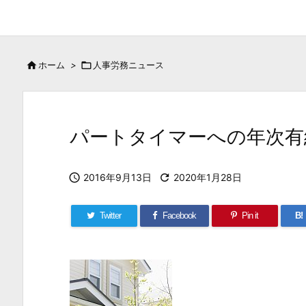

ホーム
>

人事労務ニュース
パートタイマーへの年次有

2016年9月13日

2020年1月28日
Twitter
Facebook
Pin it
B!