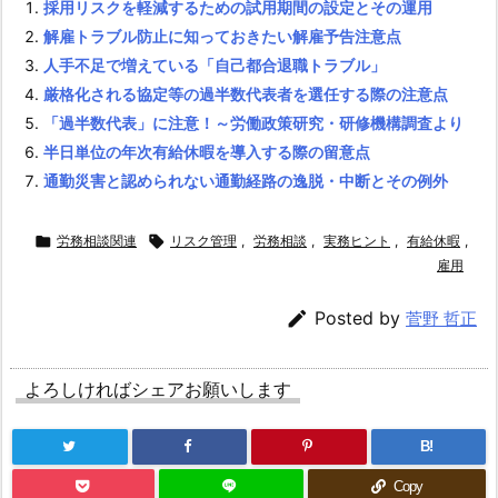
採用リスクを軽減するための試用期間の設定とその運用
投
解雇トラブル防止に知っておきたい解雇予告注意点
稿
人手不足で増えている「自己都合退職トラブル」
か
厳格化される協定等の過半数代表者を選任する際の注意点
ら
「過半数代表」に注意！～労働政策研究・研修機構調査より
の
半日単位の年次有給休暇を導入する際の留意点
関
通勤災害と認められない通勤経路の逸脱・中断とその例外
連
す

労務相談関連

リスク管理
,
労務相談
,
実務ヒント
,
有給休暇
,
る
雇用
記
事:

Posted by
菅野 哲正
よろしければシェアお願いします
B!
Copy