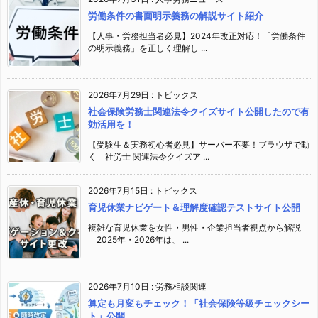
労働条件の書面明示義務の解説サイト紹介
【人事・労務担当者必見】2024年改正対応！「労働条件
の明示義務」を正しく理解し ...
2026年7月29日
:
トピックス
社会保険労務士関連法令クイズサイト公開したので有
効活用を！
【受験生＆実務初心者必見】サーバー不要！ブラウザで動
く「社労士 関連法令クイズア ...
2026年7月15日
:
トピックス
育児休業ナビゲート＆理解度確認テストサイト公開
複雑な育児休業を女性・男性・企業担当者視点から解説
2025年・2026年は、 ...
2026年7月10日
:
労務相談関連
算定も月変もチェック！「社会保険等級チェックシー
ト」公開