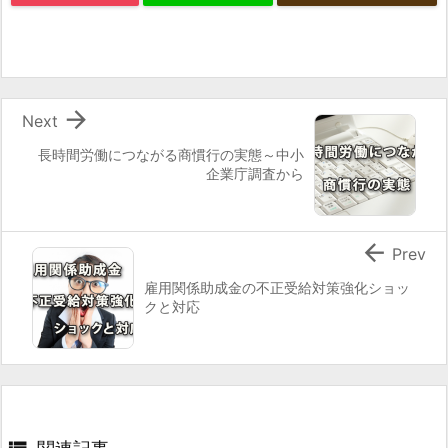

Next
長時間労働につながる商慣行の実態～中小
企業庁調査から

Prev
雇用関係助成金の不正受給対策強化ショッ
クと対応