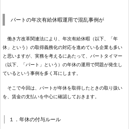
1.
パ
ー
パートの年次有給休暇運用で混乱事例が
ト
の
年
働き方改革関連法により、年次有給休暇（以下、「年
次
休」という）の取得義務化の対応を進めている企業も多い
有
と思いますが、実務を考えるにあたって、パートタイマー
給
（以下、「パート」という）の年休の運用で問題が発生し
休
ているという事例を多く耳にします。
暇
運
そこで今回は、パートが年休を取得したときの取り扱い
用
を、賃金の支払いを中心に確認しておきます。
で
混
乱
１．年休の付与ルール
事
例