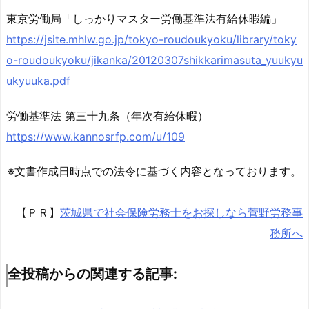
変
東京労働局「しっかりマスター労働基準法有給休暇編」
更
https://jsite.mhlw.go.jp/tokyo-roudoukyoku/library/toky
で
o-roudoukyoku/jikanka/20120307shikkarimasuta_yuukyu
き
ukyuuka.pdf
な
い
労働基準法 第三十九条（年次有給休暇）
1.
https://www.kannosrfp.com/u/109
3.
1.
※文書作成日時点での法令に基づく内容となっております。
参
考
リ
【ＰＲ】
茨城県で社会保険労務士をお探しなら菅野労務事
ン
務所へ
ク
1.
全投稿からの関連する記事:
4.
全