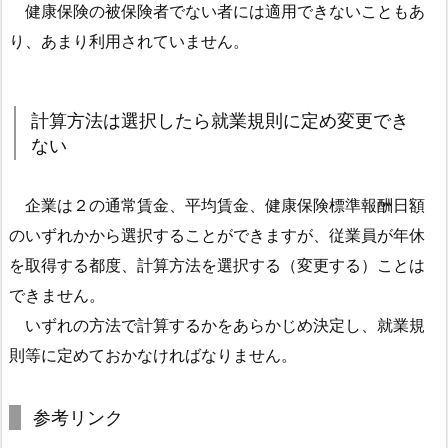
健康保険の被保険者でない者には適用できないこともあ
計
り、あまり利用されていません。
算
方
法
計算方法は選択したら就業規則に定め変更でき
は
ない
選
択
し
企業は２の通常賃金、平均賃金、健康保険標準報酬日額
た
のいずれかから選択することができますが、従業員が年休
ら
を取得する都度、計算方法を選択する（変更する）ことは
就
できません。
業
いずれの方法で計算するかをあらかじめ決定し、就業規
規
則等に定めておかなければなりません。
則
に
定
参考リンク
め