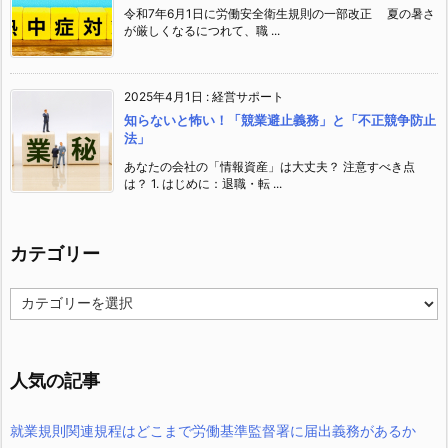
令和7年6月1日に労働安全衛生規則の一部改正 夏の暑さ
が厳しくなるにつれて、職 ...
2025年4月1日
:
経営サポート
知らないと怖い！「競業避止義務」と「不正競争防止
法」
あなたの会社の「情報資産」は大丈夫？ 注意すべき点
は？ 1. はじめに：退職・転 ...
カテゴリー
カ
テ
ゴ
リ
ー
人気の記事
就業規則関連規程はどこまで労働基準監督署に届出義務があるか