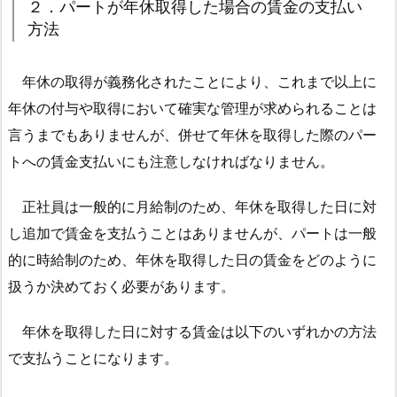
２．パートが年休取得した場合の賃金の支払い
ト
方法
が
年
年休の取得が義務化されたことにより、これまで以上に
休
年休の付与や取得において確実な管理が求められることは
取
言うまでもありませんが、併せて年休を取得した際のパー
得
し
トへの賃金支払いにも注意しなければなりません。
た
場
正社員は一般的に月給制のため、年休を取得した日に対
合
し追加で賃金を支払うことはありませんが、パートは一般
の
的に時給制のため、年休を取得した日の賃金をどのように
賃
扱うか決めておく必要があります。
金
の
年休を取得した日に対する賃金は以下のいずれかの方法
支
で支払うことになります。
払
い