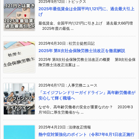
2025年9月12日
:
トピックス
2025年最低賃金は全国平均1,121円に、過去最大引上
げ
最低賃金、全国平均1,121円に引き上げ 過去最大66円増
2025年度の最低 ...
2025年6月30日
:
社労士徒然日記
2025年 第9次社会保険労務士法改正を徹底解説
2025年 第9次社会保険労務士法改正の概要 第9次社会保
険労務士法改正法案は ...
2025年6月17日
:
人事労務ニュース
「エイジフレンドリーガイドライン」高年齢労働者が
安心して輝く職場へ
なぜ今、高年齢労働者の安全が重要なのか？ 2020年3
月16日に厚生労働省から ...
2025年4月23日
:
法律改正情報
熱中症対策強化のポイント（令和7年6月1日改正施行