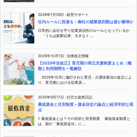
2026年1月29日
:
経営サポート
社内ルールに投資を：御社の就業規則類は盾か爆弾か
日常的に会社を守り従業員活性のルールとなっているか
「うちは創業以来、大きなト ...
2025年10月1日
:
法律改正情報
【2025年法改正】育児期の両立支援制度まとめ（種
類と利用期間を一覧解説
2025年10月に施行された育児・介護休業法の改正によ
り、育児期における従業員 ...
2025年9月17日
:
社労士徒然日記
最低賃金と目安制度～賃金決定の論点と経済学的な視
点
1. 最低賃金とは？その目的と目安制度 最低賃金制度と
は、国が「最低賃金法」に ...