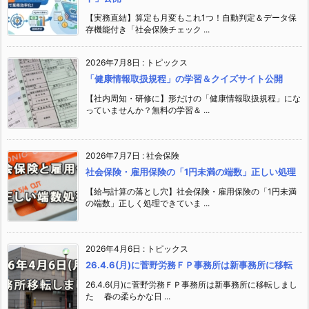
【実務直結】算定も月変もこれ1つ！自動判定＆データ保
存機能付き「社会保険チェック ...
2026年7月8日
:
トピックス
「健康情報取扱規程」の学習＆クイズサイト公開
【社内周知・研修に】形だけの「健康情報取扱規程」にな
っていませんか？無料の学習＆ ...
2026年7月7日
:
社会保険
社会保険・雇用保険の「1円未満の端数」正しい処理
【給与計算の落とし穴】社会保険・雇用保険の「1円未満
の端数」正しく処理できていま ...
2026年4月6日
:
トピックス
26.4.6(月)に菅野労務ＦＰ事務所は新事務所に移転
26.4.6(月)に菅野労務ＦＰ事務所は新事務所に移転しまし
た 春の柔らかな日 ...