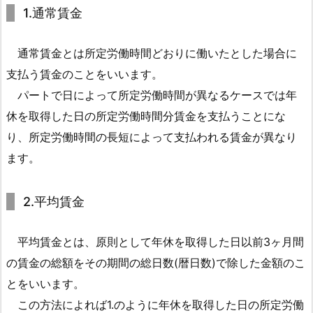
方
1.通常賃金
法
1.
通常賃金とは所定労働時間どおりに働いたとした場合に
2.
支払う賃金のことをいいます。
1.
パートで日によって所定労働時間が異なるケースでは年
1.
休を取得した日の所定労働時間分賃金を支払うことにな
通
り、所定労働時間の長短によって支払われる賃金が異なり
常
ます。
賃
金
1.
2.平均賃金
2.
2.
平均賃金とは、原則として年休を取得した日以前3ヶ月間
2.
の賃金の総額をその期間の総日数(暦日数)で除した金額のこ
平
とをいいます。
均
この方法によれば1.のように年休を取得した日の所定労働
賃