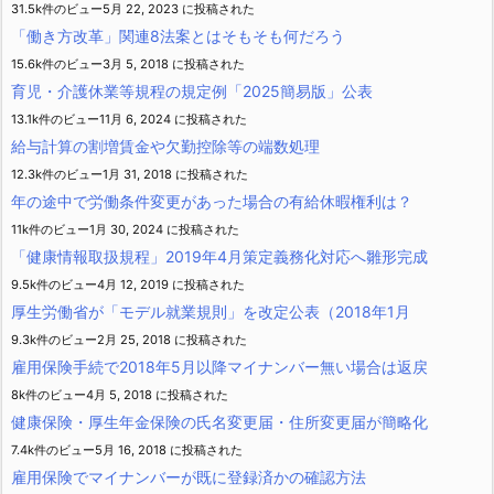
31.5k件のビュー
5月 22, 2023 に投稿された
「働き方改革」関連8法案とはそもそも何だろう
15.6k件のビュー
3月 5, 2018 に投稿された
育児・介護休業等規程の規定例「2025簡易版」公表
13.1k件のビュー
11月 6, 2024 に投稿された
給与計算の割増賃金や欠勤控除等の端数処理
12.3k件のビュー
1月 31, 2018 に投稿された
年の途中で労働条件変更があった場合の有給休暇権利は？
11k件のビュー
1月 30, 2024 に投稿された
「健康情報取扱規程」2019年4月策定義務化対応へ雛形完成
9.5k件のビュー
4月 12, 2019 に投稿された
厚生労働省が「モデル就業規則」を改定公表（2018年1月
9.3k件のビュー
2月 25, 2018 に投稿された
雇用保険手続で2018年5月以降マイナンバー無い場合は返戻
8k件のビュー
4月 5, 2018 に投稿された
健康保険・厚生年金保険の氏名変更届・住所変更届が簡略化
7.4k件のビュー
5月 16, 2018 に投稿された
雇用保険でマイナンバーが既に登録済かの確認方法