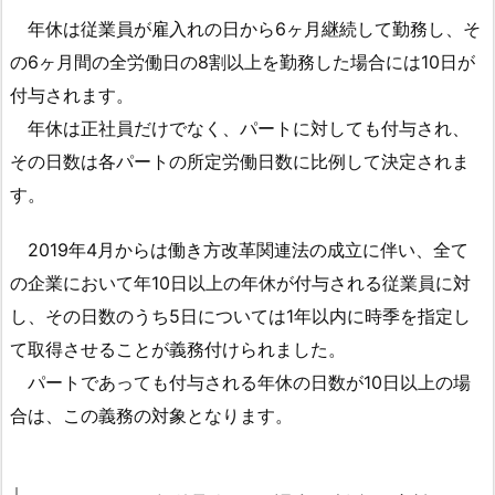
が
年休は従業員が雇入れの日から6ヶ月継続して勤務し、そ
1.
の6ヶ月間の全労働日の8割以上を勤務した場合には10日が
1.
付与されます。
１．
年休は正社員だけでなく、パートに対しても付与され、
年
その日数は各パートの所定労働日数に比例して決定されま
休
す。
の
付
2019年4月からは働き方改革関連法の成立に伴い、全て
与
の企業において年10日以上の年休が付与される従業員に対
ル
ー
し、その日数のうち5日については1年以内に時季を指定し
ル
て取得させることが義務付けられました。
1.
パートであっても付与される年休の日数が10日以上の場
2.
合は、この義務の対象となります。
２．
パ
ー