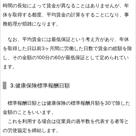
金
時間の長短によって賃金が異なることはありませんが、年
1.
休を取得する都度、平均賃金の計算をすることになり、事
2.
務処理が煩雑になります。
3.
3.
なお、平均賃金には最低保証という考え方があり、年休
健
を取得した日以前3ヶ月間に労働した日数で賃金の総額を除
康
し、その金額の100分の60が最低保証として定められてい
保
ます。
険
標
3.健康保険標準報酬日額
準
報
酬
標準報酬日額とは健康保険の標準報酬月額を30で除した
日
金額のことをいいます。
額
これを利用する場合は従業員の過半数を代表する者等と
1.
の労使協定を締結します。
3.