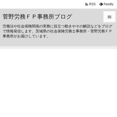

Feedly
RSS
菅野労務ＦＰ事務所ブログ

労働法や社会保険関係の実務に役立つ動きやその解説などをブログ

で情報発信します。茨城県の社会保険労務士事務所・菅野労務ＦＰ
メニュ
事務所がお届けしています。

サイド

前へ

次へ

検索