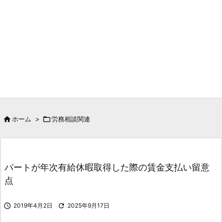

ホーム
>

労務相談関連
パートが年次有給休暇取得した際の賃金支払い留意
点

2019年4月2日

2025年9月17日