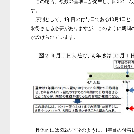
この場合、複数の基準日が発生し、図2の上段
年
す。
度
原則として、1年目の付与日である10月1日と
と
取得させる必要がありますが、このように期間
翌
が設けられています。
年
度
で
年
休
付
与
日
が
異
な
具体的には図2の下段のように、1年目の付与日
る