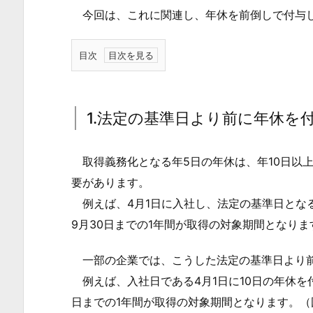
今回は、これに関連し、年休を前倒しで付与し
目次
1.
1.
法
1.法定の基準日より前に年休を
定
の
取得義務化となる年5日の年休は、年10日以上
基
要があります。
準
例えば、4月1日に入社し、法定の基準日となる1
日
9月30日までの1年間が取得の対象期間となりま
よ
り
一部の企業では、こうした法定の基準日より前
前
例えば、入社日である4月1日に10日の年休を付
に
日までの1年間が取得の対象期間となります。（
年