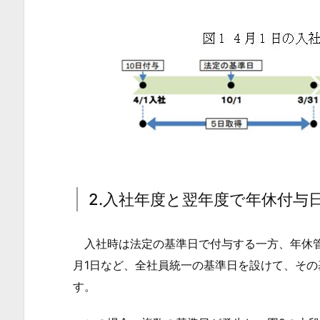
休
を
付
与
す
る
場
合
の
考
2.入社年度と翌年度で年休付与
え
方
入社時は法定の基準日で付与する一方、年休管
2.
月1日など、全社員統一の基準日を設けて、そ
2.
す。
入
社