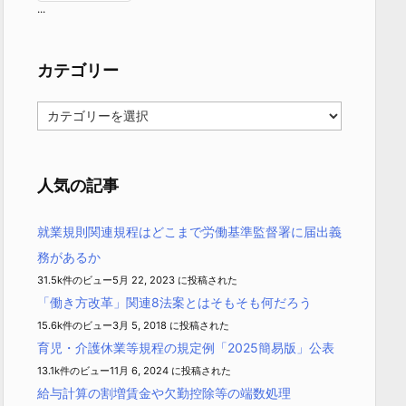
...
カテゴリー
カ
テ
ゴ
リ
ー
人気の記事
就業規則関連規程はどこまで労働基準監督署に届出義
務があるか
31.5k件のビュー
5月 22, 2023 に投稿された
「働き方改革」関連8法案とはそもそも何だろう
15.6k件のビュー
3月 5, 2018 に投稿された
育児・介護休業等規程の規定例「2025簡易版」公表
13.1k件のビュー
11月 6, 2024 に投稿された
給与計算の割増賃金や欠勤控除等の端数処理