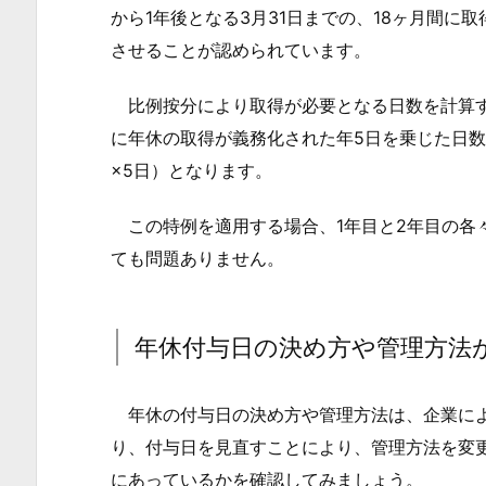
から1年後となる3月31日までの、18ヶ月間に
場
させることが認められています。
合
の
比例按分により取得が必要となる日数を計算す
考
に年休の取得が義務化された年5日を乗じた日数で
え
×5日）となります。
方
3.
この特例を適用する場合、1年目と2年目の各
年
ても問題ありません。
休
付
与
年休付与日の決め方や管理方法
日
の
年休の付与日の決め方や管理方法は、企業によ
決
り、付与日を見直すことにより、管理方法を変
め
にあっているかを確認してみましょう。