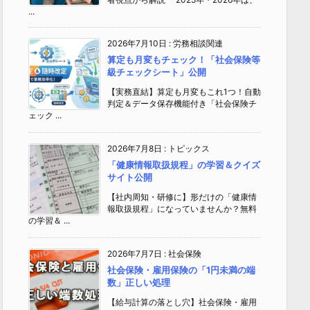
...
2026年7月10日
:
労務相談関連
算定も月変もチェック！「社会保険等
級チェックシート」公開
【実務直結】算定も月変もこれ1つ！自動
判定＆データ保存機能付き「社会保険チ
ェック ...
2026年7月8日
:
トピックス
「健康情報取扱規程」の学習＆クイズ
サイト公開
【社内周知・研修に】形だけの「健康情
報取扱規程」になっていませんか？無料
の学習＆ ...
2026年7月7日
:
社会保険
社会保険・雇用保険の「1円未満の端
数」正しい処理
【給与計算の落とし穴】社会保険・雇用