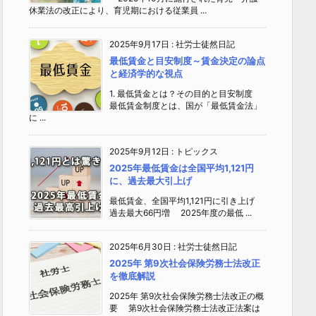
休業法の改正により、育児期における従業員 ...
2025年9月17日
:
社労士徒然日記
最低賃金と目安制度～賃金決定の論点
と経済学的な視点
1. 最低賃金とは？その目的と目安制度
最低賃金制度とは、国が「最低賃金法」
に ...
2025年9月12日
:
トピックス
2025年最低賃金は全国平均1,121円
に、過去最大引上げ
最低賃金、全国平均1,121円に引き上げ
過去最大66円増 2025年度の最低 ...
2025年6月30日
:
社労士徒然日記
2025年 第9次社会保険労務士法改正
を徹底解説
2025年 第9次社会保険労務士法改正の概
要 第9次社会保険労務士法改正法案は