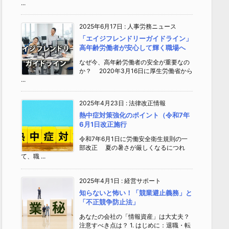
...
2025年6月17日
:
人事労務ニュース
「エイジフレンドリーガイドライン」
高年齢労働者が安心して輝く職場へ
なぜ今、高年齢労働者の安全が重要なの
か？ 2020年3月16日に厚生労働省から
...
2025年4月23日
:
法律改正情報
熱中症対策強化のポイント（令和7年
6月1日改正施行
令和7年6月1日に労働安全衛生規則の一
部改正 夏の暑さが厳しくなるにつれ
て、職 ...
2025年4月1日
:
経営サポート
知らないと怖い！「競業避止義務」と
「不正競争防止法」
あなたの会社の「情報資産」は大丈夫？
注意すべき点は？ 1. はじめに：退職・転