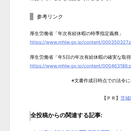
方
や
参考リンク
管
理
厚生労働省「年次有給休暇の時季指定義務」
方
法
https://www.mhlw.go.jp/content/000350327.
が
厚生労働省「年5日の年次有給休暇の確実な取
自
https://www.mhlw.go.jp/content/000463186.
社
に
※文書作成日時点での法令
あ
っ
【ＰＲ】
茨城
て
い
全投稿からの関連する記事:
る
か