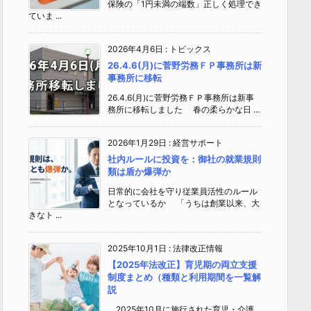
保険の「1円未満の端数」正しく処理でき
ていま ...
2026年4月6日
:
トピックス
26.4.6(月)に菅野労務ＦＰ事務所は新
事務所に移転
26.4.6(月)に菅野労務ＦＰ事務所は新事
務所に移転しました 春の柔らかな日 ...
2026年1月29日
:
経営サポート
社内ルールに投資を：御社の就業規則
類は盾か爆弾か
日常的に会社を守り従業員活性のルール
となっているか 「うちは創業以来、大
きなト ...
2025年10月1日
:
法律改正情報
【2025年法改正】育児期の両立支援
制度まとめ（種類と利用期間を一覧解
説
2025年10月に施行された育児・介護