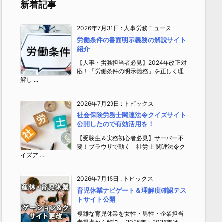
新着記事
2026年7月31日
:
人事労務ニュース
労働条件の書面明示義務の解説サイト
紹介
【人事・労務担当者必見】2024年改正対
応！「労働条件の明示義務」を正しく理
解し ...
2026年7月29日
:
トピックス
社会保険労務士関連法令クイズサイト
公開したので有効活用を！
【受験生＆実務初心者必見】サーバー不
要！ブラウザで動く「社労士 関連法令ク
イズア ...
2026年7月15日
:
トピックス
育児休業ナビゲート＆理解度確認テス
トサイト公開
複雑な育児休業を女性・男性・企業担当
者視点から解説 2025年・2026年は、