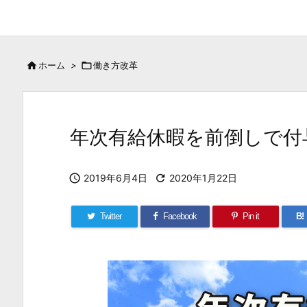

ホーム
>

働き方改革
年次有給休暇を前倒しで付

2019年6月4日

2020年1月22日
Twitter
Facebook
Pin it
B!