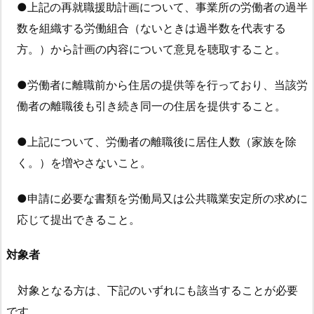
の
●上記の再就職援助計画について、事業所の労働者の過半
対
数を組織する労働組合（ないときは過半数を代表する
象
方。）から計画の内容について意見を聴取すること。
事
業
●労働者に離職前から住居の提供等を行っており、当該労
主
働者の離職後も引き続き同一の住居を提供すること。
3.
全
●上記について、労働者の離職後に居住人数（家族を除
投
く。）を増やさないこと。
稿
か
●申請に必要な書類を労働局又は公共職業安定所の求めに
ら
応じて提出できること。
の
関
対象者
連
す
対象となる方は、下記のいずれにも該当することが必要
る
です。