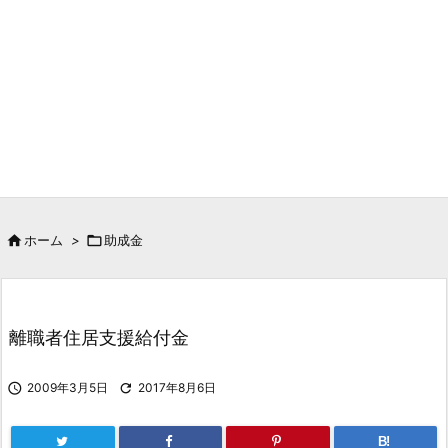

ホーム
>

助成金
離職者住居支援給付金

2009年3月5日

2017年8月6日
B!