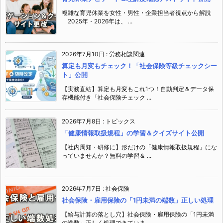
複雑な育児休業を女性・男性・企業担当者視点から解説
2025年・2026年は、 ...
2026年7月10日
:
労務相談関連
算定も月変もチェック！「社会保険等級チェックシー
ト」公開
【実務直結】算定も月変もこれ1つ！自動判定＆データ保
存機能付き「社会保険チェック ...
2026年7月8日
:
トピックス
「健康情報取扱規程」の学習＆クイズサイト公開
【社内周知・研修に】形だけの「健康情報取扱規程」にな
っていませんか？無料の学習＆ ...
2026年7月7日
:
社会保険
社会保険・雇用保険の「1円未満の端数」正しい処理
【給与計算の落とし穴】社会保険・雇用保険の「1円未満
の端数」正しく処理できていま ...