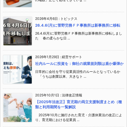
2026年4月6日
:
トピックス
26.4.6(月)に菅野労務ＦＰ事務所は新事務所に移転
26.4.6(月)に菅野労務ＦＰ事務所は新事務所に移転しまし
た 春の柔らかな日 ...
2026年1月29日
:
経営サポート
社内ルールに投資を：御社の就業規則類は盾か爆弾か
日常的に会社を守り従業員活性のルールとなっているか
「うちは創業以来、大きなト ...
2025年10月1日
:
法律改正情報
【2025年法改正】育児期の両立支援制度まとめ（種
類と利用期間を一覧解説
2025年10月に施行された育児・介護休業法の改正によ
り、育児期における従業員 ...