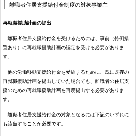
度
離職者住居支援給付金制度の対象事業主
の
概
再就職援助計画の提出
要
2.
離職者住居支援給付金を受けるためには、事前（特例措
離
置あり）に再就職援助計画の認定を受ける必要がありま
職
す。
者
住
他の労働移動支援給付金を受給するために、既に既存の
居
再就職援助計画を提出していた場合でも、離職者の住居支
支
援のための再就職援助計画を再度提出する必要がありま
援
給
す。
付
金
離職者住居支援給付金の対象となるには下記のいずれに
制
も該当することが必要です。
度