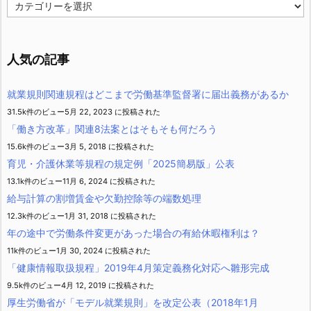
カ
テ
ゴ
リ
ー
人気の記事
就業規則関連規程はどこまで労働基準監督署に届出義務があるか
31.5k件のビュー
5月 22, 2023 に投稿された
「働き方改革」関連8法案とはそもそも何だろう
15.6k件のビュー
3月 5, 2018 に投稿された
育児・介護休業等規程の規定例「2025簡易版」公表
13.1k件のビュー
11月 6, 2024 に投稿された
給与計算の割増賃金や欠勤控除等の端数処理
12.3k件のビュー
1月 31, 2018 に投稿された
年の途中で労働条件変更があった場合の有給休暇権利は？
11k件のビュー
1月 30, 2024 に投稿された
「健康情報取扱規程」2019年4月策定義務化対応へ雛形完成
9.5k件のビュー
4月 12, 2019 に投稿された
厚生労働省が「モデル就業規則」を改定公表（2018年1月