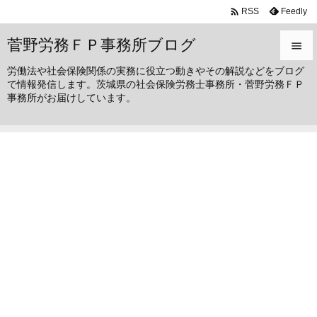

Feedly
RSS
菅野労務ＦＰ事務所ブログ

労働法や社会保険関係の実務に役立つ動きやその解説などをブログ

で情報発信します。茨城県の社会保険労務士事務所・菅野労務ＦＰ
メニュ
事務所がお届けしています。

サイド

前へ

次へ

検索