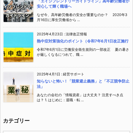
「エイジフレンドリーガイドライン」高年齢労働者が
安心して輝く職場へ
なぜ今、高年齢労働者の安全が重要なのか？ 2020年3
月16日に厚生労働省から ...
2025年4月23日
:
法律改正情報
熱中症対策強化のポイント（令和7年6月1日改正施行
令和7年6月1日に労働安全衛生規則の一部改正 夏の暑さ
が厳しくなるにつれて、職 ...
2025年4月1日
:
経営サポート
知らないと怖い！「競業避止義務」と「不正競争防止
法」
あなたの会社の「情報資産」は大丈夫？ 注意すべき点
は？ 1. はじめに：退職・転 ...
カテゴリー