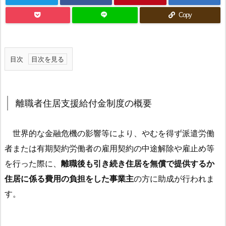
Copy
目次
1.
離
職
離職者住居支援給付金制度の概要
者
住
世界的な金融危機の影響等により、やむを得ず派遣労働
居
者または有期契約労働者の雇用契約の中途解除や雇止め等
支
を行った際に、
離職後も引き続き住居を無償で提供するか
援
給
住居に係る費用の負担をした事業主
の方に助成が行われま
付
す。
金
制