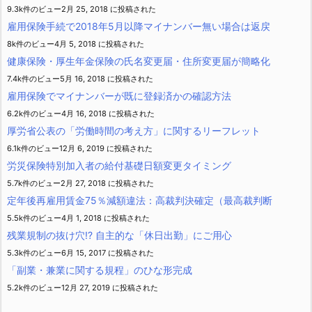
9.3k件のビュー
2月 25, 2018 に投稿された
雇用保険手続で2018年5月以降マイナンバー無い場合は返戻
8k件のビュー
4月 5, 2018 に投稿された
健康保険・厚生年金保険の氏名変更届・住所変更届が簡略化
7.4k件のビュー
5月 16, 2018 に投稿された
雇用保険でマイナンバーが既に登録済かの確認方法
6.2k件のビュー
4月 16, 2018 に投稿された
厚労省公表の「労働時間の考え方」に関するリーフレット
6.1k件のビュー
12月 6, 2019 に投稿された
労災保険特別加入者の給付基礎日額変更タイミング
5.7k件のビュー
2月 27, 2018 に投稿された
定年後再雇用賃金75％減額違法：高裁判決確定（最高裁判断
5.5k件のビュー
4月 1, 2018 に投稿された
残業規制の抜け穴!? 自主的な「休日出勤」にご用心
5.3k件のビュー
6月 15, 2017 に投稿された
「副業・兼業に関する規程」のひな形完成
5.2k件のビュー
12月 27, 2019 に投稿された