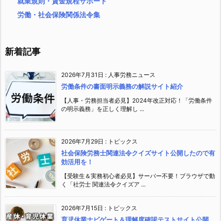
就業規則・賃金規程サポート
労働・社会保険関係法令集
新着記事
2026年7月31日
:
人事労務ニュース
労働条件の書面明示義務の解説サイト紹介
【人事・労務担当者必見】2024年改正対応！「労働条件
の明示義務」を正しく理解し ...
2026年7月29日
:
トピックス
社会保険労務士関連法令クイズサイト公開したので有
効活用を！
【受験生＆実務初心者必見】サーバー不要！ブラウザで動
く「社労士 関連法令クイズア ...
2026年7月15日
:
トピックス
育児休業ナビゲート＆理解度確認テストサイト公開