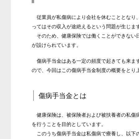
時
従業員が私傷病により会社を休むこととなり、
の
所
ってはその収入が途絶えるという問題が生じま
得
そのため、健康保険では働くことができない日
補
が設けられています。
填
傷病手当金はある一定の頻度で起きても来ます
制
度
ので、今回はこの傷病手当金制度の概要をとり
1.
1.
傷病手当金とは
傷
病
手
健康保険は、被保険者および被扶養者の私傷病
当
を行うことを目的としています。
金
このうち傷病手当金は私傷病で療養し、以下の