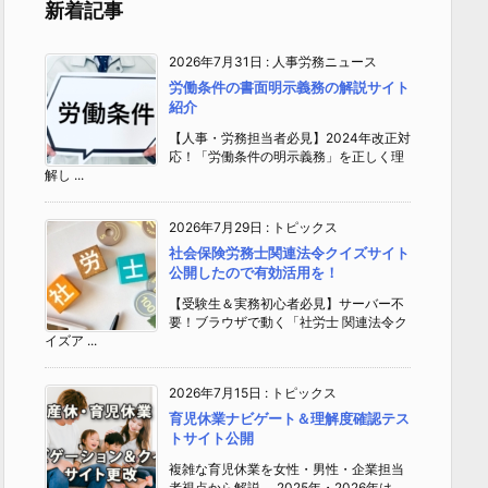
新着記事
2026年7月31日
:
人事労務ニュース
労働条件の書面明示義務の解説サイト
紹介
【人事・労務担当者必見】2024年改正対
応！「労働条件の明示義務」を正しく理
解し ...
2026年7月29日
:
トピックス
社会保険労務士関連法令クイズサイト
公開したので有効活用を！
【受験生＆実務初心者必見】サーバー不
要！ブラウザで動く「社労士 関連法令ク
イズア ...
2026年7月15日
:
トピックス
育児休業ナビゲート＆理解度確認テス
トサイト公開
複雑な育児休業を女性・男性・企業担当
者視点から解説 2025年・2026年は、