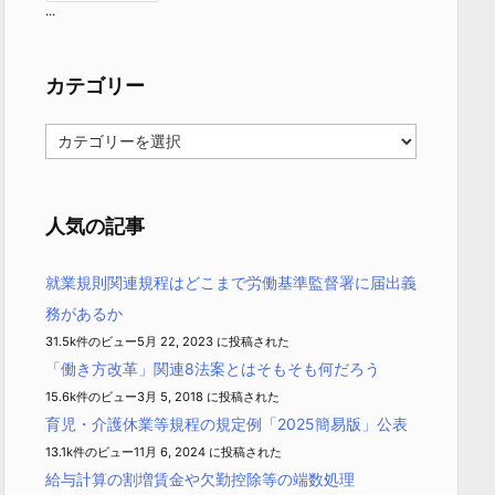
...
カテゴリー
カ
テ
ゴ
リ
ー
人気の記事
就業規則関連規程はどこまで労働基準監督署に届出義
務があるか
31.5k件のビュー
5月 22, 2023 に投稿された
「働き方改革」関連8法案とはそもそも何だろう
15.6k件のビュー
3月 5, 2018 に投稿された
育児・介護休業等規程の規定例「2025簡易版」公表
13.1k件のビュー
11月 6, 2024 に投稿された
給与計算の割増賃金や欠勤控除等の端数処理