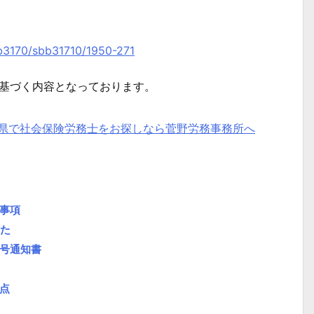
sb3170/sbb31710/1950-271
に基づく内容となっております。
県で社会保険労務士をお探しなら菅野労務事務所へ
事項
した
番号通知書
点