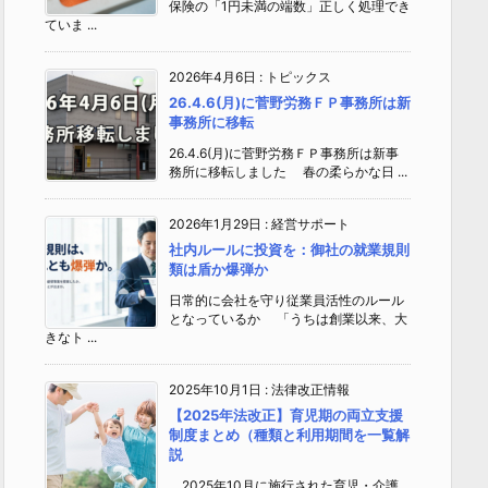
保険の「1円未満の端数」正しく処理でき
ていま ...
2026年4月6日
:
トピックス
26.4.6(月)に菅野労務ＦＰ事務所は新
事務所に移転
26.4.6(月)に菅野労務ＦＰ事務所は新事
務所に移転しました 春の柔らかな日 ...
2026年1月29日
:
経営サポート
社内ルールに投資を：御社の就業規則
類は盾か爆弾か
日常的に会社を守り従業員活性のルール
となっているか 「うちは創業以来、大
きなト ...
2025年10月1日
:
法律改正情報
【2025年法改正】育児期の両立支援
制度まとめ（種類と利用期間を一覧解
説
2025年10月に施行された育児・介護