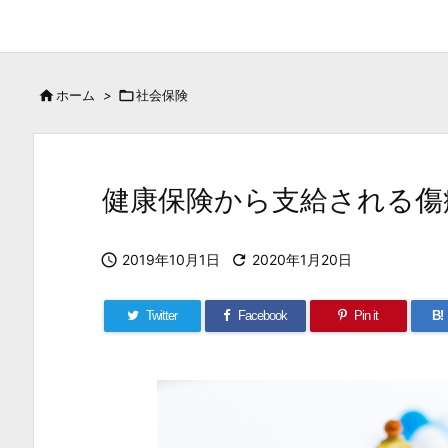

ホーム
>

社会保険
健康保険から支給される傷

2019年10月1日

2020年1月20日
Twitter
Facebook
Pin it
B!