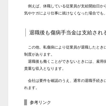
最
例えば、休職している従業員が支給開始日から
長
気やケガにより仕事に就けなくなった場合でも、
1
年
6
退職後も傷病手当金は支給され
ヶ
月
この他、私傷病により従業員が退職したときに
1.
制度があります。
3.
退職後も働くことができないときには、雇用保
退
貴重な収入となります。
職
後
会社は要件を確認のうえ、通常の退職手続きに
も
れます。
傷
病
参考リンク
手