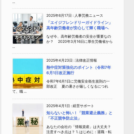
...
2025年6月17日
:
人事労務ニュース
「エイジフレンドリーガイドライン」
高年齢労働者が安心して輝く職場へ
なぜ今、高年齢労働者の安全が重要なの
か？ 2020年3月16日に厚生労働省から
...
2025年4月23日
:
法律改正情報
熱中症対策強化のポイント（令和7年
6月1日改正施行
令和7年6月1日に労働安全衛生規則の一
部改正 夏の暑さが厳しくなるにつれ
て、職 ...
2025年4月1日
:
経営サポート
知らないと怖い！「競業避止義務」と
「不正競争防止法」
あなたの会社の「情報資産」は大丈夫？
注意すべき点は？ 1. はじめに：退職・転