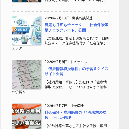
...
2026年7月10日
:
労務相談関連
算定も月変もチェック！「社会保険等
級チェックシート」公開
【実務直結】算定も月変もこれ1つ！自動
判定＆データ保存機能付き「社会保険チ
ェック ...
2026年7月8日
:
トピックス
「健康情報取扱規程」の学習＆クイズ
サイト公開
【社内周知・研修に】形だけの「健康情
報取扱規程」になっていませんか？無料
の学習＆ ...
2026年7月7日
:
社会保険
社会保険・雇用保険の「1円未満の端
数」正しい処理
【給与計算の落とし穴】社会保険・雇用