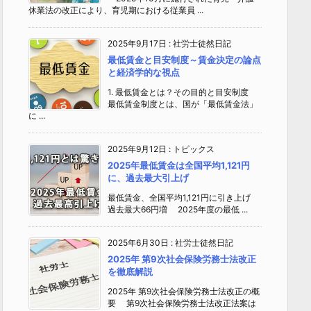
休業法の改正により、育児期における従業員 ...
2025年9月17日
:
社労士徒然日記
最低賃金と目安制度～賃金決定の論点
と経済学的な視点
1. 最低賃金とは？その目的と目安制度
最低賃金制度とは、国が「最低賃金法」
に ...
2025年9月12日
:
トピックス
2025年最低賃金は全国平均1,121円
に、過去最大引上げ
最低賃金、全国平均1,121円に引き上げ
過去最大66円増 2025年度の最低 ...
2025年6月30日
:
社労士徒然日記
2025年 第9次社会保険労務士法改正
を徹底解説
2025年 第9次社会保険労務士法改正の概
要 第9次社会保険労務士法改正法案は