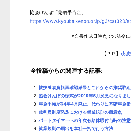
当
金
協会けんぽ「傷病手当金」
は
https://www.kyoukaikenpo.or.jp/g3/cat320/
支
※文書作成日時点での法令
給
さ
れ
【ＰＲ】
茨城
る
全投稿からの関連する記事:
1.
3.
1.
被扶養者資格再確認結果とこれからの推奨取組
参
協会けんぽの様式が2019年5月変更になりま
考
年金手帳がR4年4月廃止、代わりに基礎年金
リ
裁判員制度発足における就業規則の留意点
ン
パートタイマーへの年次有給休暇付与時の注意
ク
就業規則の届出を本社一括で行う方法