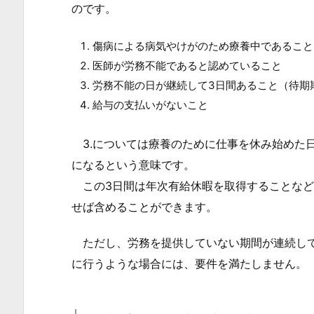
と
のです。
は
1.
傷病による病気やけがのため療養中であること
2.
医師が労務不能であると認めていること
傷
労務不能の日が継続して3日間あること（待期
病
給与の支払いがないこと
手
当
3.については療養のために仕事を休み始めた日
金
になるという意味です。
の
この3日間は年次有給休暇を取得することなど
支
せば含めることができます。
給
額
ただし、労務を提供していない期間が連続して
と
に行うような場合には、要件を満たしません。
支
給