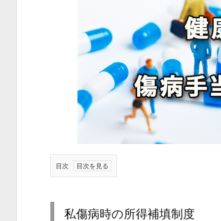
目次
1.
私
傷
私傷病時の所得補填制度
病