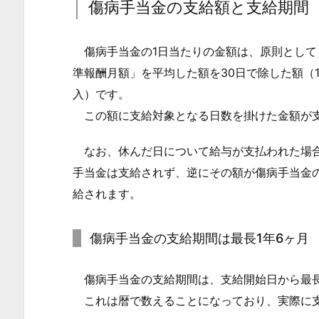
期
傷病手当金の支給額と支給期間
間
1.
傷病手当金の1日当たりの金額は、原則として
2.
準報酬月額」を平均した額を30日で除した額（1
1.
入）です。
傷
この額に支給対象となる日数を掛けた金額が
病
手
なお、休んだ日について給与が支払われた場合
当
手当金は支給されず、逆にその額が傷病手当金
金
給されます。
の
支
傷病手当金の支給期間は最長1年6ヶ月
給
期
傷病手当金の支給期間は、支給開始日から最長
間
これは暦で数えることになっており、実際に支
は