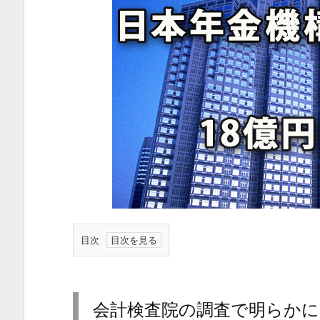
目次
1.
会
計
会計検査院の調査で明らかに
検