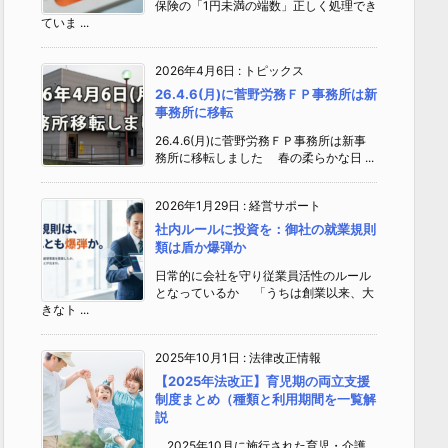
保険の「1円未満の端数」正しく処理でき
ていま ...
2026年4月6日
:
トピックス
26.4.6(月)に菅野労務ＦＰ事務所は新
事務所に移転
26.4.6(月)に菅野労務ＦＰ事務所は新事
務所に移転しました 春の柔らかな日 ...
2026年1月29日
:
経営サポート
社内ルールに投資を：御社の就業規則
類は盾か爆弾か
日常的に会社を守り従業員活性のルール
となっているか 「うちは創業以来、大
きなト ...
2025年10月1日
:
法律改正情報
【2025年法改正】育児期の両立支援
制度まとめ（種類と利用期間を一覧解
説
2025年10月に施行された育児・介護