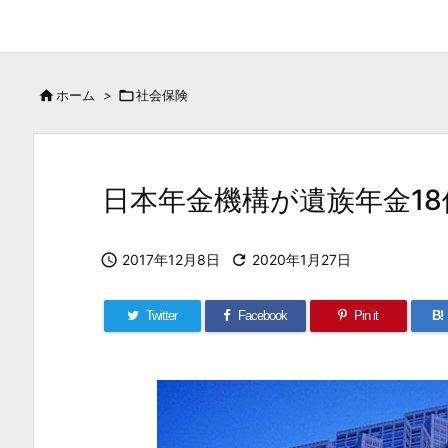

ホーム
>

社会保険
日本年金機構が遺族年金1

2017年12月8日

2020年1月27日
Twitter
Facebook
Pin it
B!