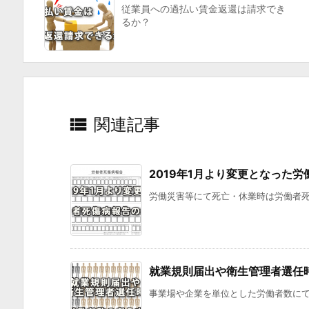
従業員への過払い賃金返還は請求でき
る
るか？
記
事:

関連記事
2019年1月より変更となった
労働災害等にて死亡・休業時は労働者死
就業規則届出や衛生管理者選任
事業場や企業を単位とした労働者数にて