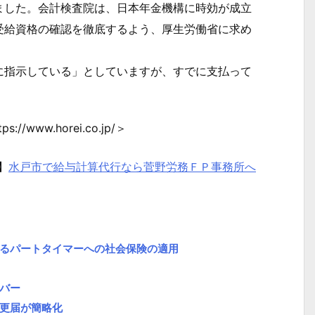
ました。会計検査院は、日本年金機構に時効が成立
受給資格の確認を徹底するよう、厚生労働省に求め
指示している」としていますが、すでに支払って
。
/www.horei.co.jp/＞
】
水戸市で給与計算代行なら菅野労務ＦＰ事務所へ
なるパートタイマーへの社会保険の適用
バー
更届が簡略化