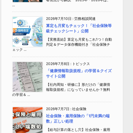
...
2026年7月10日
:
労務相談関連
算定も月変もチェック！「社会保険等
級チェックシート」公開
【実務直結】算定も月変もこれ1つ！自動
判定＆データ保存機能付き「社会保険チ
ェック ...
2026年7月8日
:
トピックス
「健康情報取扱規程」の学習＆クイズ
サイト公開
【社内周知・研修に】形だけの「健康情
報取扱規程」になっていませんか？無料
の学習＆ ...
2026年7月7日
:
社会保険
社会保険・雇用保険の「1円未満の端
数」正しい処理
【給与計算の落とし穴】社会保険・雇用