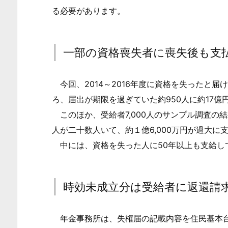
格
る必要があります。
は？
1.
2.
一部の資格喪失者に喪失後も支
一
部
今回、2014～2016年度に資格を失ったと届
の
ろ、届出が期限を過ぎていた約950人に約17
資
このほか、受給者7,000人のサンプル調査の
格
人が二十数人いて、約１億6,000万円が過大に
喪
中には、資格を失った人に50年以上も支給し
失
者
に
時効未成立分は受給者に返還請
喪
失
後
年金事務所は、失権届の記載内容を住民基本台