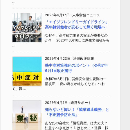
...
2025年6月17日
:
人事労務ニュース
「エイジフレンドリーガイドライン」
高年齢労働者が安心して輝く職場へ
なぜ今、高年齢労働者の安全が重要なの
か？ 2020年3月16日に厚生労働省から
...
2025年4月23日
:
法律改正情報
熱中症対策強化のポイント（令和7年
6月1日改正施行
令和7年6月1日に労働安全衛生規則の一
部改正 夏の暑さが厳しくなるにつれ
て、職 ...
2025年4月1日
:
経営サポート
知らないと怖い！「競業避止義務」と
「不正競争防止法」
あなたの会社の「情報資産」は大丈夫？
注意すべき点は？ 1. はじめに：退職・転