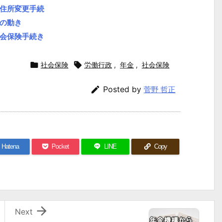
住所変更手続
の動き
会保険手続き

社会保険

労働行政
,
年金
,
社会保険

Posted by
菅野 哲正
Hatena
Pocket
LINE
Copy

Next