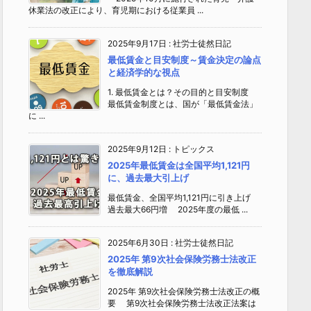
休業法の改正により、育児期における従業員 ...
2025年9月17日
:
社労士徒然日記
最低賃金と目安制度～賃金決定の論点
と経済学的な視点
1. 最低賃金とは？その目的と目安制度
最低賃金制度とは、国が「最低賃金法」
に ...
2025年9月12日
:
トピックス
2025年最低賃金は全国平均1,121円
に、過去最大引上げ
最低賃金、全国平均1,121円に引き上げ
過去最大66円増 2025年度の最低 ...
2025年6月30日
:
社労士徒然日記
2025年 第9次社会保険労務士法改正
を徹底解説
2025年 第9次社会保険労務士法改正の概
要 第9次社会保険労務士法改正法案は