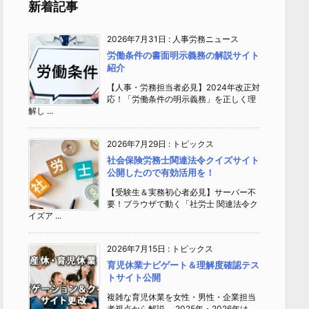
新着記事
2026年7月31日
:
人事労務ニュース
労働条件の書面明示義務の解説サイト
紹介
【人事・労務担当者必見】2024年改正対
応！「労働条件の明示義務」を正しく理
解し ...
2026年7月29日
:
トピックス
社会保険労務士関連法令クイズサイト
公開したので有効活用を！
【受験生＆実務初心者必見】サーバー不
要！ブラウザで動く「社労士 関連法令ク
イズア ...
2026年7月15日
:
トピックス
育児休業ナビゲート＆理解度確認テス
トサイト公開
複雑な育児休業を女性・男性・企業担当
者視点から解説 2025年・2026年は、