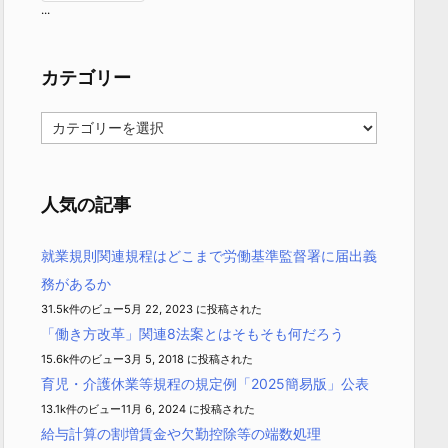
...
カテゴリー
カ
テ
ゴ
リ
ー
人気の記事
就業規則関連規程はどこまで労働基準監督署に届出義
務があるか
31.5k件のビュー
5月 22, 2023 に投稿された
「働き方改革」関連8法案とはそもそも何だろう
15.6k件のビュー
3月 5, 2018 に投稿された
育児・介護休業等規程の規定例「2025簡易版」公表
13.1k件のビュー
11月 6, 2024 に投稿された
給与計算の割増賃金や欠勤控除等の端数処理