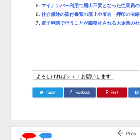
に
マイナンバー利用で届出不要となった従業員の
返
社会保険の添付書類の廃止や署名・押印の省略
還
電子申請で行うことが義務化される大企業の社
請
求
1.
4.
全
投
よろしければシェアお願いします
稿
か
Twitter
Facebook
Pin it
B!
ら
の
関
連

Prev
す