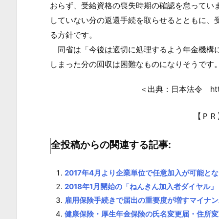
も
おらず、受給資格の喪失時期の確認を怠ってい
支
していない分の返還手続を取らせるとともに、
払
る方針です。
い
同省は「今後は適切に処理するよう年金機構に
1.
しまった分の回収は困難なものになりそうです
3.
時
＜出典：日本法令 https:/
効
未
【ＰＲ
成
立
全投稿からの関連する記事:
分
は
2017年4月より企業単位で任意加入が可能と
受
2018年1月開始の「ねんきん加入者ダイヤル」
給
雇用保険手続きで届出の重要度が増すマイナン
者
健康保険・厚生年金保険の氏名変更届・住所変