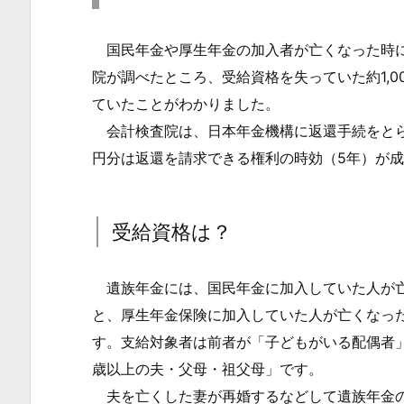
査
国民年金や厚生年金の加入者が亡くなった時に
院
の
院が調べたところ、受給資格を失っていた約1,0
調
ていたことがわかりました。
査
会計検査院は、日本年金機構に返還手続をとら
で
円分は返還を請求できる権利の時効（5年）が
明
ら
か
受給資格は？
に
1.
遺族年金には、国民年金に加入していた人が亡
1.
と、厚生年金保険に加入していた人が亡くなっ
受
す。支給対象者は前者が「子どもがいる配偶者
給
歳以上の夫・父母・祖父母」です。
資
夫を亡くした妻が再婚するなどして遺族年金の