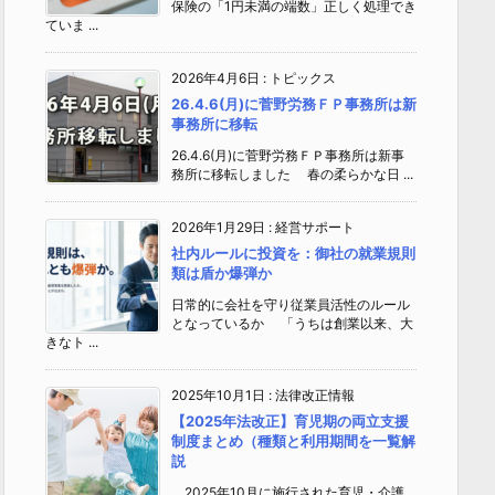
保険の「1円未満の端数」正しく処理でき
ていま ...
2026年4月6日
:
トピックス
26.4.6(月)に菅野労務ＦＰ事務所は新
事務所に移転
26.4.6(月)に菅野労務ＦＰ事務所は新事
務所に移転しました 春の柔らかな日 ...
2026年1月29日
:
経営サポート
社内ルールに投資を：御社の就業規則
類は盾か爆弾か
日常的に会社を守り従業員活性のルール
となっているか 「うちは創業以来、大
きなト ...
2025年10月1日
:
法律改正情報
【2025年法改正】育児期の両立支援
制度まとめ（種類と利用期間を一覧解
説
2025年10月に施行された育児・介護