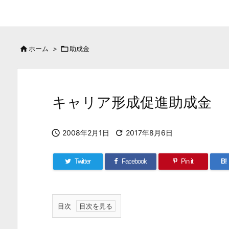

ホーム
>

助成金
キャリア形成促進助成金

2008年2月1日

2017年8月6日
Twitter
Facebook
Pin it
B!
目次
1.