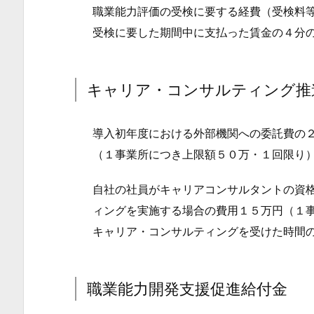
グ
職業能力評価の受検に要する経費（受検料
推
受検に要した期間中に支払った賃金の４分
進
給
付
キャリア・コンサルティング推
金
7.
導入初年度における外部機関への委託費の
職
（１事業所につき上限額５０万・１回限り
業
能
自社の社員がキャリアコンサルタントの資
力
ィングを実施する場合の費用１５万円（１
開
キャリア・コンサルティングを受けた時間
発
支
援
職業能力開発支援促進給付金
促