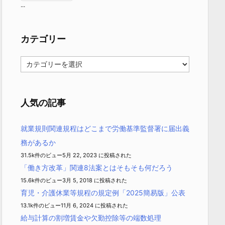
...
カテゴリー
カ
テ
ゴ
リ
ー
人気の記事
就業規則関連規程はどこまで労働基準監督署に届出義
務があるか
31.5k件のビュー
5月 22, 2023 に投稿された
「働き方改革」関連8法案とはそもそも何だろう
15.6k件のビュー
3月 5, 2018 に投稿された
育児・介護休業等規程の規定例「2025簡易版」公表
13.1k件のビュー
11月 6, 2024 に投稿された
給与計算の割増賃金や欠勤控除等の端数処理