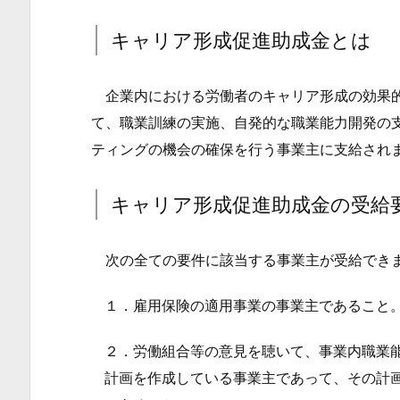
キ
ャ
キャリア形成促進助成金とは
リ
ア
企業内における労働者のキャリア形成の効果的
形
て、職業訓練の実施、自発的な職業能力開発の
成
ティングの機会の確保を行う事業主に支給され
促
進
キャリア形成促進助成金の受給
助
成
次の全ての要件に該当する事業主が受給でき
金
と
１．雇用保険の適用事業の事業主であること
は
2.
２．労働組合等の意見を聴いて、事業内職業
キ
計画を作成している事業主であって、その計
ャ