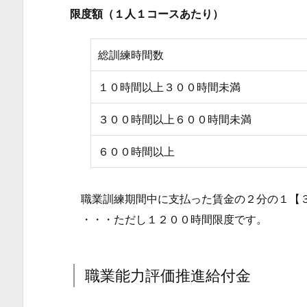
限度額（１人１コースあたり）
給
付
総訓練時間数
金
6.
１０時間以上３００時間未満
キ
ャ
３００時間以上６００時間未満
リ
６００時間以上
ア・
コ
ン
職業訓練期間中に支払った賃金の２分の１【
サ
・・・ただし１２００時間限度です。
ル
テ
ィ
職業能力評価推進給付金
ン