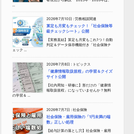
...
2026年7月10日
:
労務相談関連
算定も月変もチェック！「社会保険等
級チェックシート」公開
【実務直結】算定も月変もこれ1つ！自動
判定＆データ保存機能付き「社会保険チ
ェック ...
2026年7月8日
:
トピックス
「健康情報取扱規程」の学習＆クイズ
サイト公開
【社内周知・研修に】形だけの「健康情
報取扱規程」になっていませんか？無料
の学習＆ ...
2026年7月7日
:
社会保険
社会保険・雇用保険の「1円未満の端
数」正しい処理
【給与計算の落とし穴】社会保険・雇用