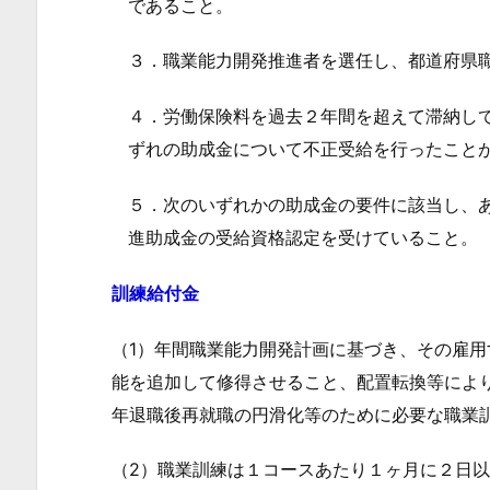
であること。
リ
ア
３．職業能力開発推進者を選任し、都道府県
形
成
４．労働保険料を過去２年間を超えて滞納し
促
ずれの助成金について不正受給を行ったこと
進
助
５．次のいずれかの助成金の要件に該当し、
成
進助成金の受給資格認定を受けていること。
金
の
訓練給付金
受
（1）年間職業能力開発計画に基づき、その雇
給
能を追加して修得させること、配置転換等によ
要
年退職後再就職の円滑化等のために必要な職業
件
3.
（2）職業訓練は１コースあたり１ヶ月に２日
キ