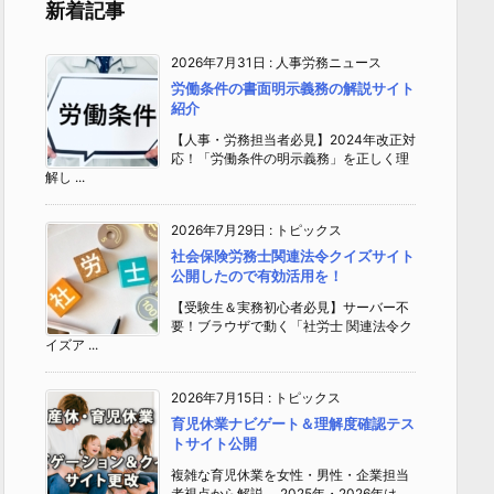
新着記事
2026年7月31日
:
人事労務ニュース
労働条件の書面明示義務の解説サイト
紹介
【人事・労務担当者必見】2024年改正対
応！「労働条件の明示義務」を正しく理
解し ...
2026年7月29日
:
トピックス
社会保険労務士関連法令クイズサイト
公開したので有効活用を！
【受験生＆実務初心者必見】サーバー不
要！ブラウザで動く「社労士 関連法令ク
イズア ...
2026年7月15日
:
トピックス
育児休業ナビゲート＆理解度確認テス
トサイト公開
複雑な育児休業を女性・男性・企業担当
者視点から解説 2025年・2026年は、