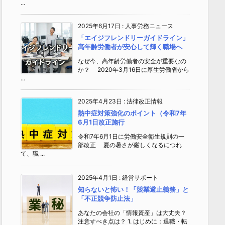
...
2025年6月17日
:
人事労務ニュース
「エイジフレンドリーガイドライン」
高年齢労働者が安心して輝く職場へ
なぜ今、高年齢労働者の安全が重要なの
か？ 2020年3月16日に厚生労働省から
...
2025年4月23日
:
法律改正情報
熱中症対策強化のポイント（令和7年
6月1日改正施行
令和7年6月1日に労働安全衛生規則の一
部改正 夏の暑さが厳しくなるにつれ
て、職 ...
2025年4月1日
:
経営サポート
知らないと怖い！「競業避止義務」と
「不正競争防止法」
あなたの会社の「情報資産」は大丈夫？
注意すべき点は？ 1. はじめに：退職・転