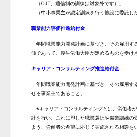
（OJT、通信制の訓練は対象外です）。
ャ
（中小事業主が認定訓練を行う施設に委託し
リ
ア
職業能力評価推進給付金
形
成
年間職業能力開発計画に基づき、その雇用する
促
価であって、厚生労働大臣が定めるものを受け
進
助
キャリア・コンサルティング推進給付金
成
金
年間職業能力開発計画に基づき、その雇用する
受
せる事業主であること。
給
内
※キャリア・コンサルティングとは、労働者が
容
計を行い、これに即した職業選択や職業訓練の
の
よう、労働者の希望に応じて実施される相談を
概