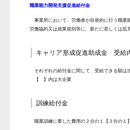
職業能力開発支援促進給付金
要
4.
事業所において、労働者が自発的に行う職業能
訓
労働協約又は就業規則等に、新たに若しくは拡
練
給
付
キャリア形成促進助成金 受給
金
5.
それぞれの給付金に関して、受給できる額は
職
【 】内は大企業
業
能
力
訓練給付金
評
価
職業訓練に要した費用の２分の１【３分の１
推
進