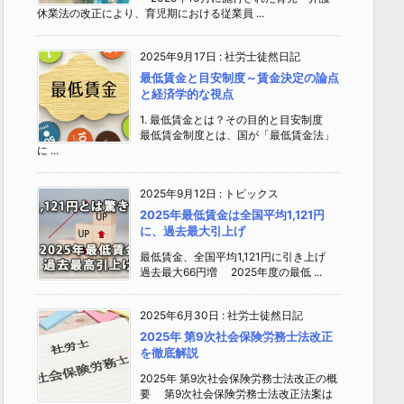
休業法の改正により、育児期における従業員 ...
2025年9月17日
:
社労士徒然日記
最低賃金と目安制度～賃金決定の論点
と経済学的な視点
1. 最低賃金とは？その目的と目安制度
最低賃金制度とは、国が「最低賃金法」
に ...
2025年9月12日
:
トピックス
2025年最低賃金は全国平均1,121円
に、過去最大引上げ
最低賃金、全国平均1,121円に引き上げ
過去最大66円増 2025年度の最低 ...
2025年6月30日
:
社労士徒然日記
2025年 第9次社会保険労務士法改正
を徹底解説
2025年 第9次社会保険労務士法改正の概
要 第9次社会保険労務士法改正法案は