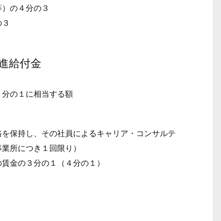
等）の４分の３
の３
進給付金
２分の１に相当する額
）
格を保持し、その社員によるキャリア・コンサルテ
事業所につき１回限り）
の賃金の３分の１（４分の１）