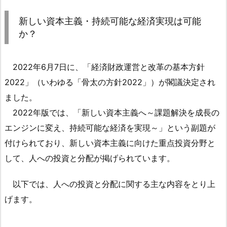
新
し
新しい資本主義・持続可能な経済実現は可能
い
か？
資
本
2022年6月7日に、「経済財政運営と改革の基本方針
主
義・
2022」（いわゆる「骨太の方針2022」）が閣議決定され
持
ました。
続
2022年版では、「新しい資本主義へ～課題解決を成長の
可
エンジンに変え、持続可能な経済を実現～」という副題が
能
付けられており、新しい資本主義に向けた重点投資分野と
な
して、人への投資と分配が掲げられています。
経
済
以下では、人への投資と分配に関する主な内容をとり上
実
現
げます。
は
可