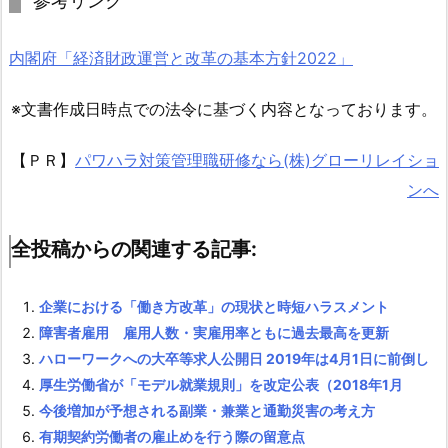
参考リンク
全
投
内閣府「経済財政運営と改革の基本方針2022」
稿
か
※文書作成日時点での法令に基づく内容となっております。
ら
の
【ＰＲ】
パワハラ対策管理職研修なら(株)グローリレイショ
関
ンへ
連
す
全投稿からの関連する記事:
る
記
事:
企業における「働き方改革」の現状と時短ハラスメント
障害者雇用 雇用人数・実雇用率ともに過去最高を更新
ハローワークへの大卒等求人公開日 2019年は4月1日に前倒し
厚生労働省が「モデル就業規則」を改定公表（2018年1月
今後増加が予想される副業・兼業と通勤災害の考え方
有期契約労働者の雇止めを行う際の留意点