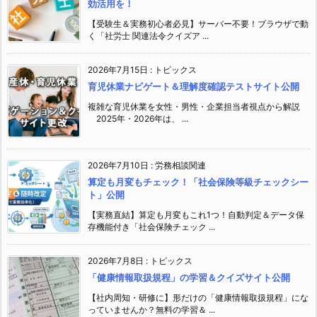
効活用を！
【受験生＆実務初心者必見】サーバー不要！ブラウザで動
く「社労士 関連法令クイズア ...
2026年7月15日
:
トピックス
育児休業ナビゲート＆理解度確認テストサイト公開
複雑な育児休業を女性・男性・企業担当者視点から解説
2025年・2026年は、 ...
2026年7月10日
:
労務相談関連
算定も月変もチェック！「社会保険等級チェックシー
ト」公開
【実務直結】算定も月変もこれ1つ！自動判定＆データ保
存機能付き「社会保険チェック ...
2026年7月8日
:
トピックス
「健康情報取扱規程」の学習＆クイズサイト公開
【社内周知・研修に】形だけの「健康情報取扱規程」にな
っていませんか？無料の学習＆ ...