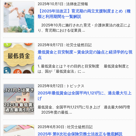
2025年10月1日
:
法律改正情報
【2025年法改正】育児期の両立支援制度まとめ（種
類と利用期間を一覧解説
2025年10月に施行された育児・介護休業法の改正によ
り、育児期における従業員 ...
2025年9月17日
:
社労士徒然日記
最低賃金と目安制度～賃金決定の論点と経済学的な視
点
1. 最低賃金とは？その目的と目安制度 最低賃金制度と
は、国が「最低賃金法」に ...
2025年9月12日
:
トピックス
2025年最低賃金は全国平均1,121円に、過去最大引上
げ
最低賃金、全国平均1,121円に引き上げ 過去最大66円増
2025年度の最低 ...
2025年6月30日
:
社労士徒然日記
2025年 第9次社会保険労務士法改正を徹底解説