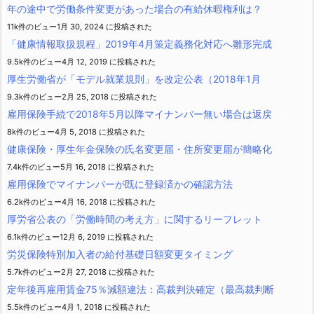
年の途中で労働条件変更があった場合の有給休暇権利は？
11k件のビュー
1月 30, 2024 に投稿された
「健康情報取扱規程」2019年4月策定義務化対応へ雛形完成
9.5k件のビュー
4月 12, 2019 に投稿された
厚生労働省が「モデル就業規則」を改定公表（2018年1月
9.3k件のビュー
2月 25, 2018 に投稿された
雇用保険手続で2018年5月以降マイナンバー無い場合は返戻
8k件のビュー
4月 5, 2018 に投稿された
健康保険・厚生年金保険の氏名変更届・住所変更届が簡略化
7.4k件のビュー
5月 16, 2018 に投稿された
雇用保険でマイナンバーが既に登録済かの確認方法
6.2k件のビュー
4月 16, 2018 に投稿された
厚労省公表の「労働時間の考え方」に関するリーフレット
6.1k件のビュー
12月 6, 2019 に投稿された
労災保険特別加入者の給付基礎日額変更タイミング
5.7k件のビュー
2月 27, 2018 に投稿された
定年後再雇用賃金75％減額違法：高裁判決確定（最高裁判断
5.5k件のビュー
4月 1, 2018 に投稿された