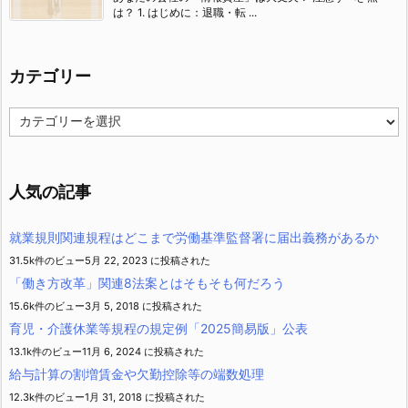
は？ 1. はじめに：退職・転 ...
カテゴリー
カ
テ
ゴ
リ
ー
人気の記事
就業規則関連規程はどこまで労働基準監督署に届出義務があるか
31.5k件のビュー
5月 22, 2023 に投稿された
「働き方改革」関連8法案とはそもそも何だろう
15.6k件のビュー
3月 5, 2018 に投稿された
育児・介護休業等規程の規定例「2025簡易版」公表
13.1k件のビュー
11月 6, 2024 に投稿された
給与計算の割増賃金や欠勤控除等の端数処理
12.3k件のビュー
1月 31, 2018 に投稿された