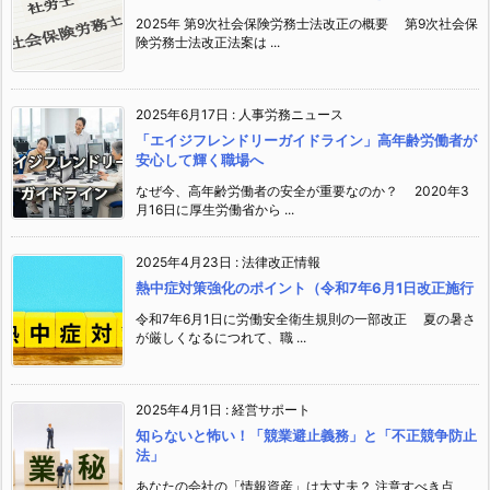
2025年 第9次社会保険労務士法改正の概要 第9次社会保
険労務士法改正法案は ...
2025年6月17日
:
人事労務ニュース
「エイジフレンドリーガイドライン」高年齢労働者が
安心して輝く職場へ
なぜ今、高年齢労働者の安全が重要なのか？ 2020年3
月16日に厚生労働省から ...
2025年4月23日
:
法律改正情報
熱中症対策強化のポイント（令和7年6月1日改正施行
令和7年6月1日に労働安全衛生規則の一部改正 夏の暑さ
が厳しくなるにつれて、職 ...
2025年4月1日
:
経営サポート
知らないと怖い！「競業避止義務」と「不正競争防止
法」
あなたの会社の「情報資産」は大丈夫？ 注意すべき点