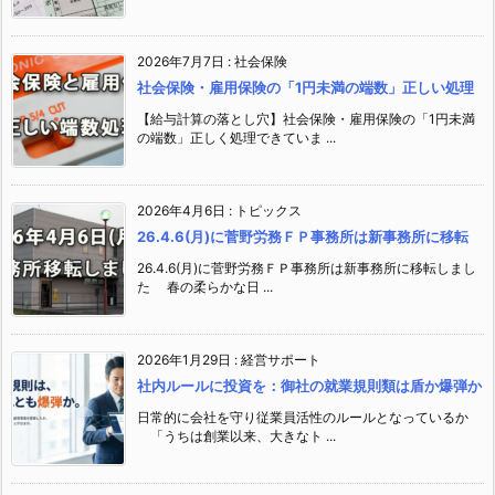
2026年7月7日
:
社会保険
社会保険・雇用保険の「1円未満の端数」正しい処理
【給与計算の落とし穴】社会保険・雇用保険の「1円未満
の端数」正しく処理できていま ...
2026年4月6日
:
トピックス
26.4.6(月)に菅野労務ＦＰ事務所は新事務所に移転
26.4.6(月)に菅野労務ＦＰ事務所は新事務所に移転しまし
た 春の柔らかな日 ...
2026年1月29日
:
経営サポート
社内ルールに投資を：御社の就業規則類は盾か爆弾か
日常的に会社を守り従業員活性のルールとなっているか
「うちは創業以来、大きなト ...