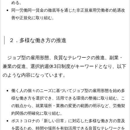
める。
働
同一労働同一賃金の徹底等を通じた非正規雇用労働者の処遇改
き
善や正規化に取り組む。
方
の
推
２．多様な働き方の推進
進
1.
ジョブ型の雇用形態、良質なテレワークの推進、副業・
3.
兼業の促進、選択的週休3日制度がキーワードとなり、以下
３．
のような内容になっています。
賃
上
げ・
働く人の個々のニーズに基づいてジョブ型の雇用形態を始め多
最
様な働き方を選択でき、活用できる環境の整備に取り組む。こ
低
の観点から、就業場所・業務の変更の範囲の明示など、労働契
賃
約関係の明確化に取り組む。
金
ポストコロナの「新しい日常」に対応した多様な働き方の普及
を図るため、時間や場所を有効活用できる良質なテレワークを
1.