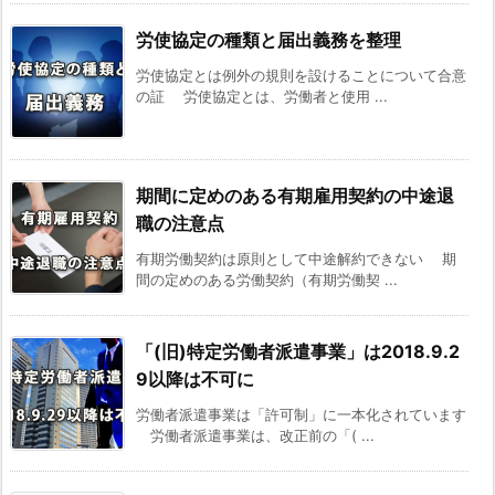
労使協定の種類と届出義務を整理
労使協定とは例外の規則を設けることについて合意
の証 労使協定とは、労働者と使用 ...
期間に定めのある有期雇用契約の中途退
職の注意点
有期労働契約は原則として中途解約できない 期
間の定めのある労働契約（有期労働契 ...
「(旧)特定労働者派遣事業」は2018.9.2
9以降は不可に
労働者派遣事業は「許可制」に一本化されています
労働者派遣事業は、改正前の「( ...