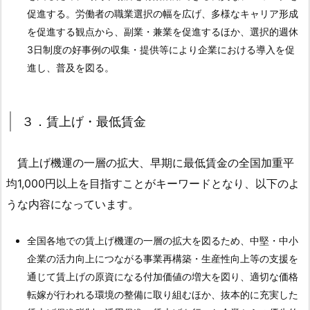
促進する。労働者の職業選択の幅を広げ、多様なキャリア形成
4.
を促進する観点から、副業・兼業を促進するほか、選択的週休
４．
3日制度の好事例の収集・提供等により企業における導入を促
今
進し、普及を図る。
後
の
具
３．賃上げ・最低賃金
体
的
な
賃上げ機運の一層の拡大、早期に最低賃金の全国加重平
取
均1,000円以上を目指すことがキーワードとなり、以下のよ
り
うな内容になっています。
組
み
全国各地での賃上げ機運の一層の拡大を図るため、中堅・中小
に
企業の活力向上につながる事業再構築・生産性向上等の支援を
大
通じて賃上げの原資になる付加価値の増大を図り、適切な価格
き
転嫁が行われる環境の整備に取り組むほか、抜本的に充実した
な