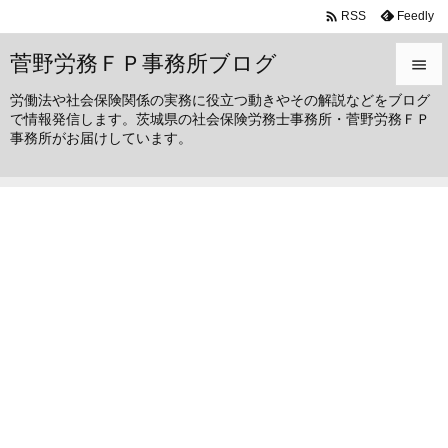

Feedly
RSS
菅野労務ＦＰ事務所ブログ

労働法や社会保険関係の実務に役立つ動きやその解説などをブログ

で情報発信します。茨城県の社会保険労務士事務所・菅野労務ＦＰ
メニュ
事務所がお届けしています。

サイド

前へ

次へ

検索