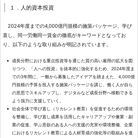
能
１．人的資本投資
か？
1.
2024年度までの4,000億円規模の施策パッケージ、学び
1.
直し、同一労働同一賃金の徹底がキーワードとなってお
１．
り、以下のような取り組みが明記されています。
人
的
成長分野における重点投資等を通じた質の高い雇用の拡大を図
資
りつつ、「人への投資」を抜本的に強化するため、2024年度ま
本
での3年間に、一般から募集したアイデアを踏まえた、4,000億
投
円規模の予算を投入する施策パッケージを講じ、働く人が自ら
資
の意思でスキルアップし、デジタルなど成長分野へ移動できる
1.
よう強力に支援していく。
2.
社会全体で学び直し（リカレント教育）を促進するための環境
２．
を整備し、学び直し成果を活用したキャリアアップや兼業・副
多
業の促進、学ぶ意欲のある人への支援の充実や環境整備、企業
様
におけるリカレント教育による人材育成の強化等の取組みを進
な