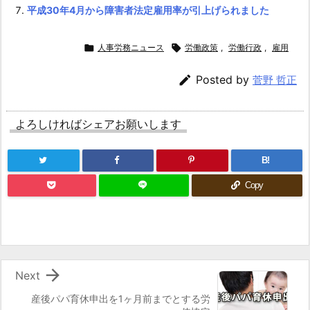
平成30年4月から障害者法定雇用率が引上げられました

人事労務ニュース

労働政策
,
労働行政
,
雇用

Posted by
菅野 哲正
よろしければシェアお願いします
B!
Copy

Next
産後パパ育休申出を1ヶ月前までとする労