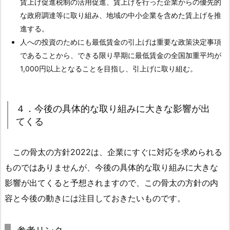
賃上げ促進税制の活用促進、賃上げを行った企業からの優先的
影
な政府調達等に取り組み、地域の中小企業を含めた賃上げを推
響
進する。
が
人への投資のためにも最低賃金の引上げは重要な政策決定事項
出
であることから、できる限り早期に最低賃金の全国加重平均が
て
1,000円以上となることを目指し、引上げに取り組む。
く
る
1.
４．今後の具体的な取り組みに大きな影響が出
4.
てくる
1.
参
この骨太の方針2022は、企業にすぐに対応を求められる
考
ものではありませんが、今後の具体的な取り組みに大きな
リ
影響が出てくると予想されますので、この骨太の方針の内
ン
ク
容と今後の動きには注目しておきたいものです。
1.
5.