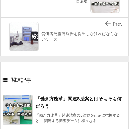
使協定

Prev
労働者死傷病報告を提出しなければならな
いケース

関連記事
「働き方改革」関連8法案とはそもそも何
だろう
「働き方改革」関連法案の8法案を正確に把握する
と 関連する調査データに様々な不 ...