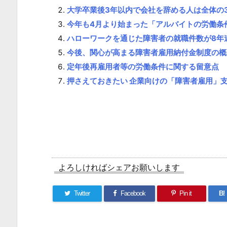
1.
大学卒業後3年以内で会社を辞める人は全体の31
3.
今年も4月より始まった「アルバイトの労働条
全
ハローワークを通じた障害者の就職件数が8年
投
今後、関心が高まる障害者雇用納付金制度の概
稿
定年後再雇用者等の労働条件に関する留意点
か
押さえておきたい 企業向けの「障害者雇用」
ら
の
関
連
す
る
よろしければシェアお願いします
記
事:
Twitter
Facebook
Pin it
B!