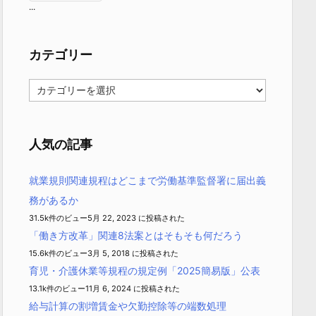
...
カテゴリー
カ
テ
ゴ
リ
ー
人気の記事
就業規則関連規程はどこまで労働基準監督署に届出義
務があるか
31.5k件のビュー
5月 22, 2023 に投稿された
「働き方改革」関連8法案とはそもそも何だろう
15.6k件のビュー
3月 5, 2018 に投稿された
育児・介護休業等規程の規定例「2025簡易版」公表
13.1k件のビュー
11月 6, 2024 に投稿された
給与計算の割増賃金や欠勤控除等の端数処理