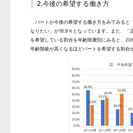
仕
2.今後の希望する働き方
事
に
パートが今後の希望する働き方をみてみると「パ
つ
なりたい」が18.9％となっています。また、
い
を希望している割合を年齢階層別にみると、20
て
年齢階級が高くなるほどパートを希望する割合
の
不
満・
不
安
1.
2.
2.
今
後