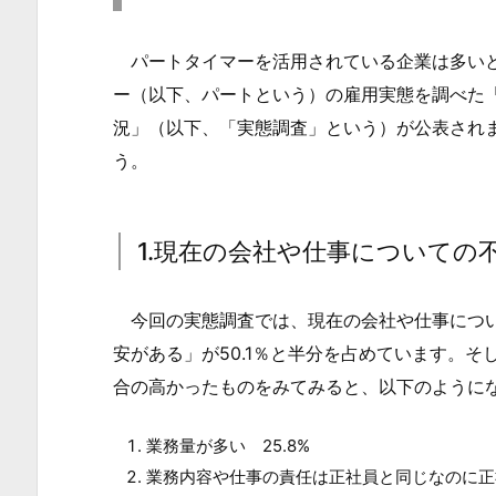
8
パートタイマーを活用されている企業は多いと
年
パ
ー（以下、パートという）の雇用実態を調べた「
ー
況」（以下、「実態調査」という）が公表され
ト
う。
タ
イ
1.現在の会社や仕事についての
ム
労
働
今回の実態調査では、現在の会社や仕事につい
者
安がある」が50.1％と半分を占めています。
総
合の高かったものをみてみると、以下のように
合
実
業務量が多い 25.8%
態
業務内容や仕事の責任は正社員と同じなのに正社
調