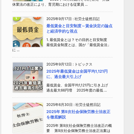
休業法の改正により、育児期における従業員 ...
2025年9月17日
:
社労士徒然日記
最低賃金と目安制度～賃金決定の論点
と経済学的な視点
1. 最低賃金とは？その目的と目安制度
最低賃金制度とは、国が「最低賃金法」
に ...
2025年9月12日
:
トピックス
2025年最低賃金は全国平均1,121円
に、過去最大引上げ
最低賃金、全国平均1,121円に引き上げ
過去最大66円増 2025年度の最低 ...
2025年6月30日
:
社労士徒然日記
2025年 第9次社会保険労務士法改正
を徹底解説
2025年 第9次社会保険労務士法改正の概
要 第9次社会保険労務士法改正法案は