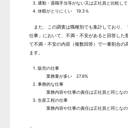
通勤・退職手当等がない又は正社員と比較して安
査
休暇がとりにくい 19.3％
の
概
また、この調査は職種別でも集計しており、「
況
仕事」において、不満・不安があると回答した
か
て不満・不安の内容（複数回答）で一番割合の
ら
ます。
1.
1.
販売の仕事
1.
業務量が多い 27.8%
現
事務的な仕事
在
業務内容や仕事の責任は正社員と同じなのに正
の
生産工程の仕事
会
業務内容や仕事の責任は正社員と同じなのに正
社
や