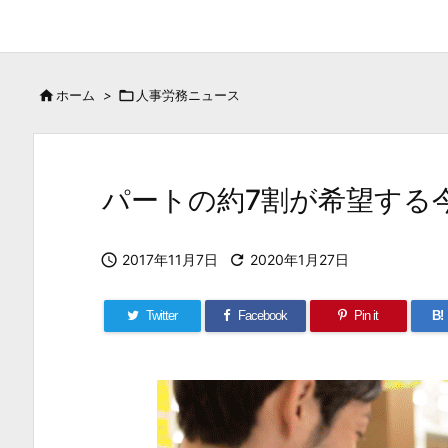

ホーム
>

人事労務ニュース
パートの約7割が希望する

2017年11月7日

2020年1月27日
Twitter
Facebook
Pin it
B!