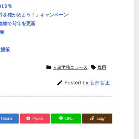
.9％
件を確かめよう！」キャンペーン
連続で前年を更新
要
支援策

人事労務ニュース

雇用

Posted by
菅野 哲正
Hatena
Pocket
LINE
Copy