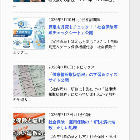
...
2026年7月10日
:
労務相談関連
算定も月変もチェック！「社会保険等
級チェックシート」公開
【実務直結】算定も月変もこれ1つ！自動
判定＆データ保存機能付き「社会保険チ
ェック ...
2026年7月8日
:
トピックス
「健康情報取扱規程」の学習＆クイズ
サイト公開
【社内周知・研修に】形だけの「健康情
報取扱規程」になっていませんか？無料
の学習＆ ...
2026年7月7日
:
社会保険
社会保険・雇用保険の「1円未満の端
数」正しい処理
【給与計算の落とし穴】社会保険・雇用