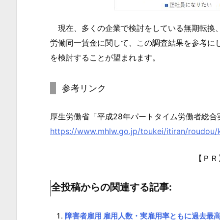
の
希
現在、多くの企業で検討をしている無期転換、
望
労働同一賃金に関して、この調査結果を参考に
す
を検討することが望まれます。
る
働
き
参考リンク
方
1.
厚生労働省「平成28年パートタイム労働者総合
2.
https://www.mhlw.go.jp/toukei/itiran/roudou/
1.
参
【ＰＲ
考
リ
全投稿からの関連する記事:
ン
ク
障害者雇用 雇用人数・実雇用率ともに過去最