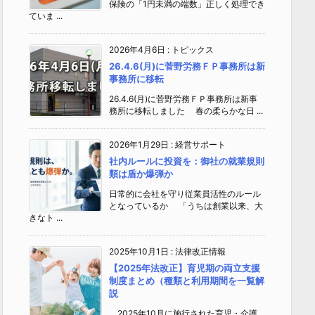
保険の「1円未満の端数」正しく処理でき
ていま ...
2026年4月6日
:
トピックス
26.4.6(月)に菅野労務ＦＰ事務所は新
事務所に移転
26.4.6(月)に菅野労務ＦＰ事務所は新事
務所に移転しました 春の柔らかな日 ...
2026年1月29日
:
経営サポート
社内ルールに投資を：御社の就業規則
類は盾か爆弾か
日常的に会社を守り従業員活性のルール
となっているか 「うちは創業以来、大
きなト ...
2025年10月1日
:
法律改正情報
【2025年法改正】育児期の両立支援
制度まとめ（種類と利用期間を一覧解
説
2025年10月に施行された育児・介護