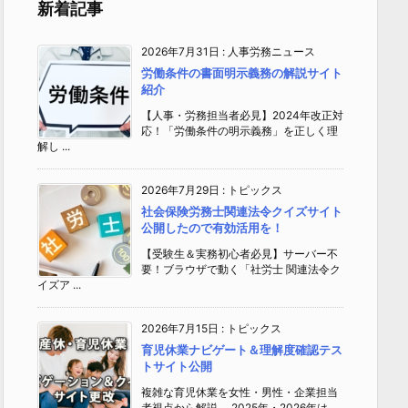
新着記事
2026年7月31日
:
人事労務ニュース
労働条件の書面明示義務の解説サイト
紹介
【人事・労務担当者必見】2024年改正対
応！「労働条件の明示義務」を正しく理
解し ...
2026年7月29日
:
トピックス
社会保険労務士関連法令クイズサイト
公開したので有効活用を！
【受験生＆実務初心者必見】サーバー不
要！ブラウザで動く「社労士 関連法令ク
イズア ...
2026年7月15日
:
トピックス
育児休業ナビゲート＆理解度確認テス
トサイト公開
複雑な育児休業を女性・男性・企業担当
者視点から解説 2025年・2026年は、