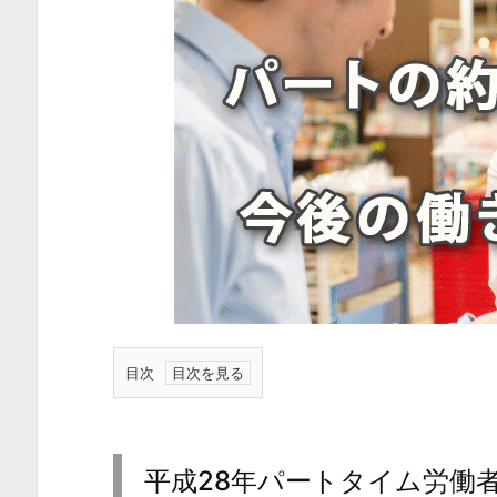
目次
1.
平
成
平成28年パートタイム労働
2