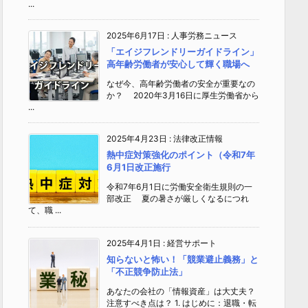
...
2025年6月17日
:
人事労務ニュース
「エイジフレンドリーガイドライン」
高年齢労働者が安心して輝く職場へ
なぜ今、高年齢労働者の安全が重要なの
か？ 2020年3月16日に厚生労働省から
...
2025年4月23日
:
法律改正情報
熱中症対策強化のポイント（令和7年
6月1日改正施行
令和7年6月1日に労働安全衛生規則の一
部改正 夏の暑さが厳しくなるにつれ
て、職 ...
2025年4月1日
:
経営サポート
知らないと怖い！「競業避止義務」と
「不正競争防止法」
あなたの会社の「情報資産」は大丈夫？
注意すべき点は？ 1. はじめに：退職・転