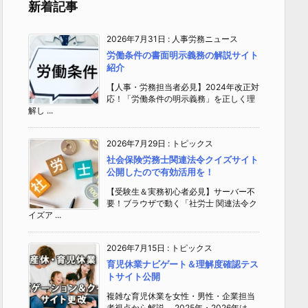
新着記事
2026年7月31日
:
人事労務ニュース
労働条件の書面明示義務の解説サイト
紹介
【人事・労務担当者必見】2024年改正対
応！「労働条件の明示義務」を正しく理
解し ...
2026年7月29日
:
トピックス
社会保険労務士関連法令クイズサイト
公開したので有効活用を！
【受験生＆実務初心者必見】サーバー不
要！ブラウザで動く「社労士 関連法令ク
イズア ...
2026年7月15日
:
トピックス
育児休業ナビゲート＆理解度確認テス
トサイト公開
複雑な育児休業を女性・男性・企業担当
者視点から解説 2025年・2026年は、