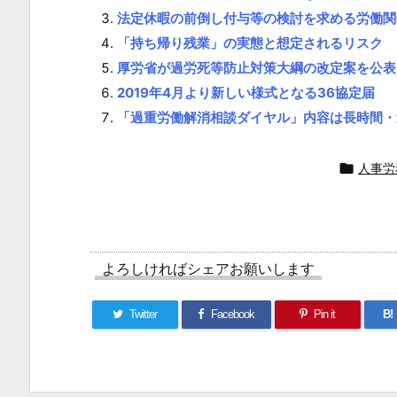
法定休暇の前倒し付与等の検討を求める労働関
問
「持ち帰り残業」の実態と想定されるリスク
1.
厚労省が過労死等防止対策大綱の改定案を公表
1.
2019年4月より新しい様式となる36協定届
3.
「過重労働解消相談ダイヤル」内容は長時間・
（３）
過

人事労
重
労
働
が
よろしければシェアお願いします
行
わ
Twitter
Facebook
Pin it
B!
れ
て
い
る