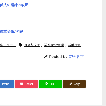
係法の指針の改正
過重労働が4割
務ニュース

働き方改革
,
労働時間管理
,
労働行政

Posted by
菅野 哲正
Hatena
Pocket
LINE
Copy