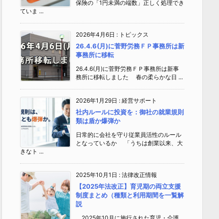
保険の「1円未満の端数」正しく処理でき
ていま ...
2026年4月6日
:
トピックス
26.4.6(月)に菅野労務ＦＰ事務所は新
事務所に移転
26.4.6(月)に菅野労務ＦＰ事務所は新事
務所に移転しました 春の柔らかな日 ...
2026年1月29日
:
経営サポート
社内ルールに投資を：御社の就業規則
類は盾か爆弾か
日常的に会社を守り従業員活性のルール
となっているか 「うちは創業以来、大
きなト ...
2025年10月1日
:
法律改正情報
【2025年法改正】育児期の両立支援
制度まとめ（種類と利用期間を一覧解
説
2025年10月に施行された育児・介護