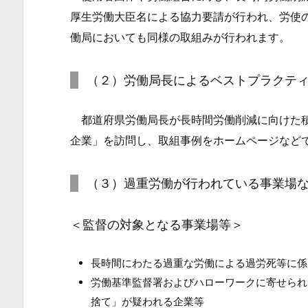
な
厚生労働大臣名による協力要請が行われ、労使
実
働局においても同様の取組みが行われます。
施
内
（２）労働局長によるベストプラクテ
容
1.
都道府県労働局長が長時間労働削減に向けた積
1.
企業」を訪問し、取組事例をホームページなど
1.
（１）
（３）過重労働が行われている事業場
労
使
＜監督の対象となる事業場等＞
の
主
体
長時間にわたる過重な労働による過労死等に係
的
労働基準監督署およびハローワークに寄せられ
な
捨て」が疑われる企業等