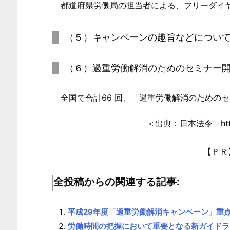
都道府県労働局の担当者による、フリーダイヤ
ベ
ス
（５）キャンペーンの趣旨などについ
ト
プ
（６）過重労働解消のためのセミナー
ラ
ク
全国で合計66 回、「過重労働解消のための
テ
ィ
＜出典：日本法令 https:/
ス
企
【ＰＲ
業
へ
全投稿からの関連する記事:
の
職
平成29年度「過重労働解消キャンペーン」重
場
労働時間の把握において重要となる新ガイドラ
訪