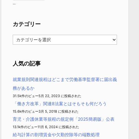
...
カテゴリー
カ
テ
ゴ
リ
ー
人気の記事
就業規則関連規程はどこまで労働基準監督署に届出義
務があるか
31.5k件のビュー
5月 22, 2023 に投稿された
「働き方改革」関連8法案とはそもそも何だろう
15.6k件のビュー
3月 5, 2018 に投稿された
育児・介護休業等規程の規定例「2025簡易版」公表
13.1k件のビュー
11月 6, 2024 に投稿された
給与計算の割増賃金や欠勤控除等の端数処理