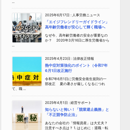
...
2025年6月17日
:
人事労務ニュース
「エイジフレンドリーガイドライン」
高年齢労働者が安心して輝く職場へ
なぜ今、高年齢労働者の安全が重要なの
か？ 2020年3月16日に厚生労働省から
...
2025年4月23日
:
法律改正情報
熱中症対策強化のポイント（令和7年
6月1日改正施行
令和7年6月1日に労働安全衛生規則の一
部改正 夏の暑さが厳しくなるにつれ
て、職 ...
2025年4月1日
:
経営サポート
知らないと怖い！「競業避止義務」と
「不正競争防止法」
あなたの会社の「情報資産」は大丈夫？
注意すべき点は？ 1. はじめに：退職・転