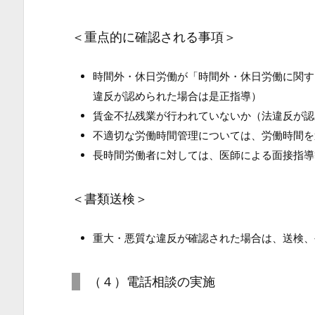
取
組
＜重点的に確認される事項＞
の
促
時間外・休日労働が「時間外・休日労働に関す
進
違反が認められた場合は是正指導）
1.
賃金不払残業が行われていないか（法違反が認
1.
不適切な労働時間管理については、労働時間を
2.
長時間労働者に対しては、医師による面接指導
（２）
労
＜書類送検＞
働
局
重大・悪質な違反が確認された場合は、送検、
長
に
（４）電話相談の実施
よ
る