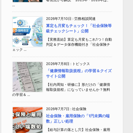
...
2026年7月10日
:
労務相談関連
算定も月変もチェック！「社会保険等
級チェックシート」公開
【実務直結】算定も月変もこれ1つ！自動
判定＆データ保存機能付き「社会保険チ
ェック ...
2026年7月8日
:
トピックス
「健康情報取扱規程」の学習＆クイズ
サイト公開
【社内周知・研修に】形だけの「健康情
報取扱規程」になっていませんか？無料
の学習＆ ...
2026年7月7日
:
社会保険
社会保険・雇用保険の「1円未満の端
数」正しい処理
【給与計算の落とし穴】社会保険・雇用