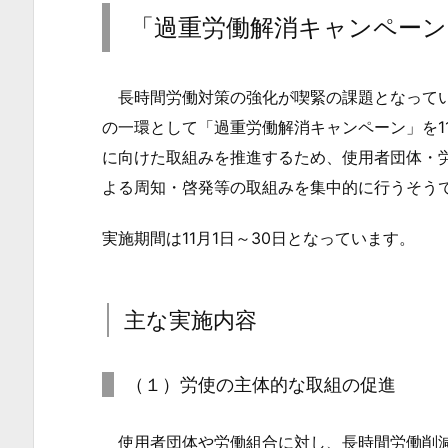
重
「過重労働解消キャンペーン
労
働
長時間労働対策の強化が喫緊の課題となってい
解
消
の一環として「過重労働解消キャンペーン」を1
キ
に向けた取組みを推進するため、使用者団体・
ャ
よる周知・啓発等の取組みを集中的に行うそう
ン
実施期間は11月1日～30日となっています。
ペ
ー
ン」
主な実施内容
と
は？
1.
（１）労使の主体的な取組の促進
1.
主
使用者団体や労働組合に対し、長時間労働削減