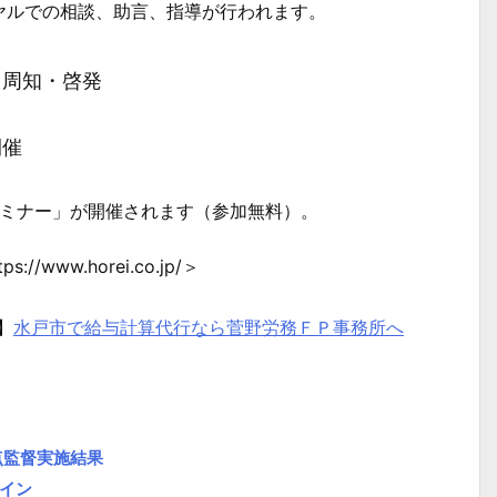
ルでの相談、助言、指導が行われます。
て周知・啓発
開催
セミナー」が開催されます（参加無料）。
/www.horei.co.jp/＞
】
水戸市で給与計算代行なら菅野労務ＦＰ事務所へ
点監督実施結果
イン