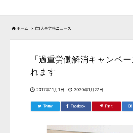

ホーム
>

人事労務ニュース
「過重労働解消キャンペーン
れます

2017年11月1日

2020年1月27日
Twitter
Facebook
Pin it
B!