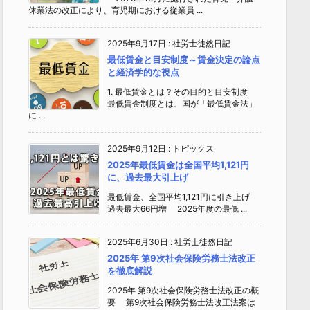
休業法の改正により、育児期における従業員 ...
2025年9月17日
:
社労士徒然日記
最低賃金と目安制度～賃金決定の論点
と経済学的な視点
1. 最低賃金とは？その目的と目安制度
最低賃金制度とは、国が「最低賃金法」
に ...
2025年9月12日
:
トピックス
2025年最低賃金は全国平均1,121円
に、過去最大引上げ
最低賃金、全国平均1,121円に引き上げ
過去最大66円増 2025年度の最低 ...
2025年6月30日
:
社労士徒然日記
2025年 第9次社会保険労務士法改正
を徹底解説
2025年 第9次社会保険労務士法改正の概
要 第9次社会保険労務士法改正法案は