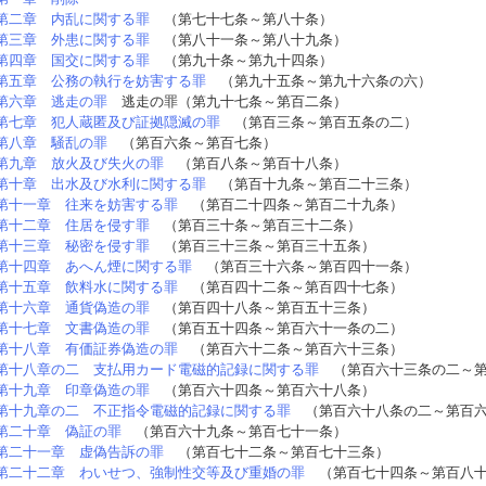
第二章 内乱に関する罪
（第七十七条～第八十条）
第三章 外患に関する罪
（第八十一条～第八十九条）
第四章 国交に関する罪
（第九十条～第九十四条）
第五章 公務の執行を妨害する罪
（第九十五条～第九十六条の六）
第六章 逃走の罪
逃走の罪（第九十七条～第百二条）
第七章 犯人蔵匿及び証拠隠滅の罪
（第百三条～第百五条の二）
第八章 騒乱の罪
（第百六条～第百七条）
第九章 放火及び失火の罪
（第百八条～第百十八条）
第十章 出水及び水利に関する罪
（第百十九条～第百二十三条）
第十一章 往来を妨害する罪
（第百二十四条～第百二十九条）
第十二章 住居を侵す罪
（第百三十条～第百三十二条）
第十三章 秘密を侵す罪
（第百三十三条～第百三十五条）
第十四章 あへん煙に関する罪
（第百三十六条～第百四十一条）
第十五章 飲料水に関する罪
（第百四十二条～第百四十七条）
第十六章 通貨偽造の罪
（第百四十八条～第百五十三条）
第十七章 文書偽造の罪
（第百五十四条～第百六十一条の二）
第十八章 有価証券偽造の罪
（第百六十二条～第百六十三条）
第十八章の二 支払用カード電磁的記録に関する罪
（第百六十三条の二～第
第十九章 印章偽造の罪
（第百六十四条～第百六十八条）
第十九章の二 不正指令電磁的記録に関する罪
（第百六十八条の二～第百六
第二十章 偽証の罪
（第百六十九条～第百七十一条）
第二十一章 虚偽告訴の罪
（第百七十二条～第百七十三条）
第二十二章 わいせつ、強制性交等及び重婚の罪
（第百七十四条～第百八十