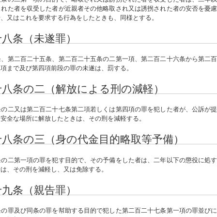
された者を収受した者が近親者その他略取され又は誘拐された者の安否を憂
せ、又はこれを要求する行為をしたときも、同様とする。
十八条（未遂罪）
、第二百二十五条、第二百二十五条の二第一項、第二百二十六条から第二百
三項まで及び第四項前段の罪の未遂は、罰する。
十八条の二（解放による刑の減軽）
の二又は第二百二十七条第二項若しくは第四項の罪を犯した者が、公訴が提
を安全な場所に解放したときは、その刑を減軽する。
十八条の三（身の代金目的略取等予備）
の二第一項の罪を犯す目的で、その予備をした者は、二年以下の懲役に処す
者は、その刑を減軽し、又は免除する。
十九条（親告罪）
の罪及び同条の罪を幇助する目的で犯した第二百二十七条第一項の罪並びに