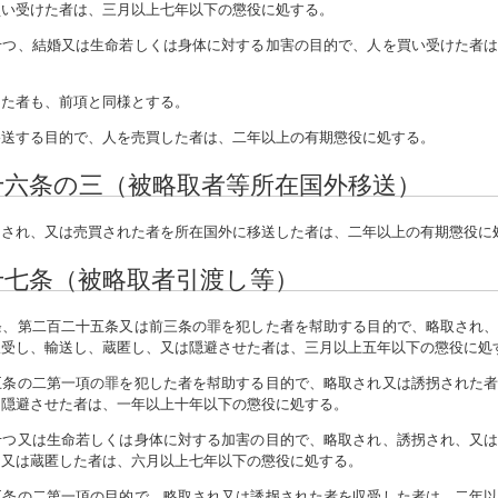
買い受けた者は、三月以上七年以下の懲役に処する。
せつ、結婚又は生命若しくは身体に対する加害の目的で、人を買い受けた者
した者も、前項と同様とする。
移送する目的で、人を売買した者は、二年以上の有期懲役に処する。
十六条の三（被略取者等所在国外移送）
され、又は売買された者を所在国外に移送した者は、二年以上の有期懲役に
十七条（被略取者引渡し等）
、第二百二十五条又は前三条の罪を犯した者を幇助する目的で、略取され、
収受し、輸送し、蔵匿し、又は隠避させた者は、三月以上五年以下の懲役に処
五条の二第一項の罪を犯した者を幇助する目的で、略取され又は誘拐された
は隠避させた者は、一年以上十年以下の懲役に処する。
せつ又は生命若しくは身体に対する加害の目的で、略取され、誘拐され、又
、又は蔵匿した者は、六月以上七年以下の懲役に処する。
五条の二第一項の目的で、略取され又は誘拐された者を収受した者は、二年