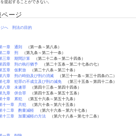
訴を提起することができない。
連ページ
ージへ
刑法の目的
第一章 通則
（第一条～第八条）
第二章 刑
（第九条～第二十一条）
第三章 期間計算
（第二十二条～第二十四条）
第四章 刑の執行猶予
（第二十五条～第二十七条の七）
第五章 仮釈放
（第二十八条～第三十条）
第六章 刑の時効及び刑の消滅
（第三十一条～第三十四条の二）
第七章 犯罪の不成立及び刑の減免
（第三十五条～第四十二条）
第八章 未遂罪
（第四十三条～第四十四条）
第九章 併合罪
（第四十五条～第五十五条）
第十章 累犯
（第五十六条～第五十九条）
第十一章 共犯
（第六十条～第六十五条）
第十二章 酌量減軽
（第六十六条～第六十七条）
第十三章 加重減軽の方法
（第六十八条～第七十二条）
第一章 削除