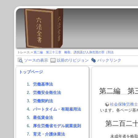
トレース:
•
第二編 第三十三章 略取、誘拐及び人身売買の罪（刑法
ソースの表示
以前のリビジョン
バックリンク
トップページ
労働基準法
第二編 第
労働安全衛生法
労働契約法
社会保険労務士
パートタイム・有期雇用法
います。各ページ基
最低賃金法
第二百二
厚生労働省モデル就業規則
育児・介護休業法
未成年者を略取