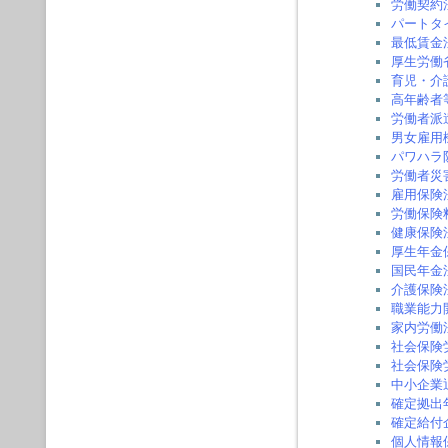
労働契約
パートタ
最低賃金
厚生労働
育児・介
高年齢者
労働者派
男女雇用
パワハラ
労働者災
雇用保険
労働保険
健康保険
厚生年金
国民年金
介護保険
職業能力
家内労働
社会保険
社会保険
中小企業
確定拠出
確定給付
個人情報