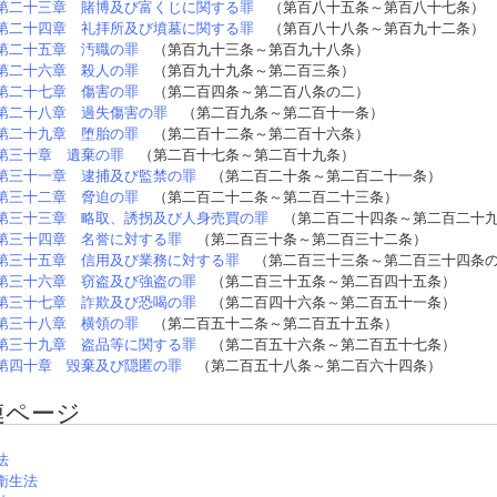
第二十三章 賭博及び富くじに関する罪
（第百八十五条～第百八十七条）
第二十四章 礼拝所及び墳墓に関する罪
（第百八十八条～第百九十二条）
第二十五章 汚職の罪
（第百九十三条～第百九十八条）
第二十六章 殺人の罪
（第百九十九条～第二百三条）
第二十七章 傷害の罪
（第二百四条～第二百八条の二）
第二十八章 過失傷害の罪
（第二百九条～第二百十一条）
第二十九章 堕胎の罪
（第二百十二条～第二百十六条）
第三十章 遺棄の罪
（第二百十七条～第二百十九条）
第三十一章 逮捕及び監禁の罪
（第二百二十条～第二百二十一条）
第三十二章 脅迫の罪
（第二百二十二条～第二百二十三条）
第三十三章 略取、誘拐及び人身売買の罪
（第二百二十四条～第二百二十
第三十四章 名誉に対する罪
（第二百三十条～第二百三十二条）
第三十五章 信用及び業務に対する罪
（第二百三十三条～第二百三十四条
第三十六章 窃盗及び強盗の罪
（第二百三十五条～第二百四十五条）
第三十七章 詐欺及び恐喝の罪
（第二百四十六条～第二百五十一条）
第三十八章 横領の罪
（第二百五十二条～第二百五十五条）
第三十九章 盗品等に関する罪
（第二百五十六条～第二百五十七条）
第四十章 毀棄及び隠匿の罪
（第二百五十八条～第二百六十四条）
連ページ
法
衛生法