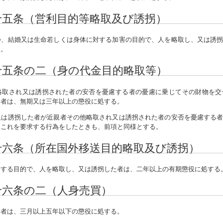
十五条（営利目的等略取及び誘拐）
、結婚又は生命若しくは身体に対する加害の目的で、人を略取し、又は誘拐
る。
十五条の二（身の代金目的略取等）
取され又は誘拐された者の安否を憂慮する者の憂慮に乗じてその財物を交
た者は、無期又は三年以上の懲役に処する。
又は誘拐した者が近親者その他略取され又は誘拐された者の安否を憂慮する
はこれを要求する行為をしたときも、前項と同様とする。
十六条（所在国外移送目的略取及び誘拐）
する目的で、人を略取し、又は誘拐した者は、二年以上の有期懲役に処する
十六条の二（人身売買）
者は、三月以上五年以下の懲役に処する。