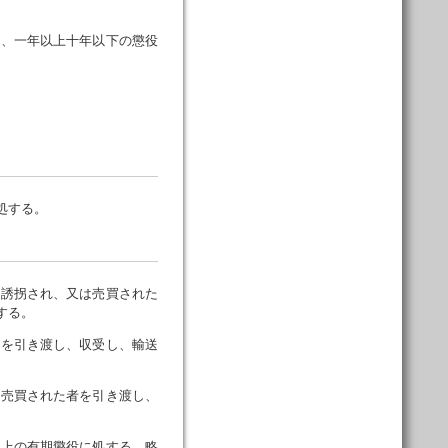
は、一年以上十年以下の懲役
処する。
誘拐され、又は売買された
する。
者を引き渡し、収受し、輸送
は売買された者を引き渡し、
以上の有期懲役に処する。略