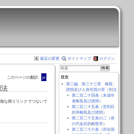
最近の変更
サイトマップ
ログイン
検索
目次
このページの翻訳:
ja
第二編 第三十三章 略取、
刑法
誘拐及び人身売買の罪（刑法
第二百二十四条（未成年
者略取及び誘拐）
可能な限りリンクでつないで
第二百二十五条（営利目
的等略取及び誘拐）
第二百二十五条の二（身
の代金目的略取等）
第二百二十六条（所在国