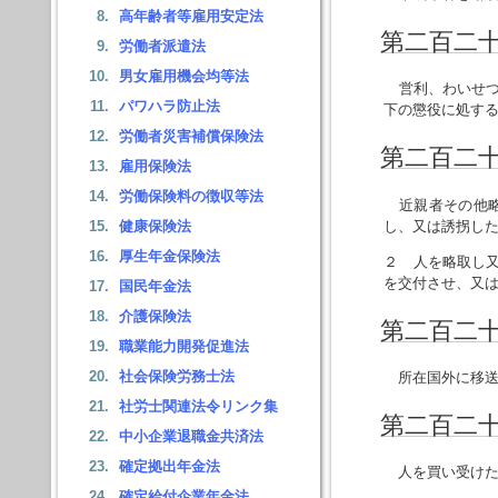
高年齢者等雇用安定法
第二百二
労働者派遣法
男女雇用機会均等法
営利、わいせつ
パワハラ防止法
下の懲役に処す
労働者災害補償保険法
第二百二
雇用保険法
労働保険料の徴収等法
近親者その他略
し、又は誘拐し
健康保険法
厚生年金保険法
２ 人を略取し
を交付させ、又
国民年金法
介護保険法
第二百二
職業能力開発促進法
社会保険労務士法
所在国外に移送
社労士関連法令リンク集
第二百二
中小企業退職金共済法
確定拠出年金法
人を買い受けた
確定給付企業年金法