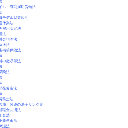
法
イム・有期雇用労働法
法
省モデル就業規則
護休業法
等雇用安定法
遣法
機会均等法
防止法
害補償保険法
法
料の徴収等法
法
保険法
法
法
開発促進法
法
労務士法
労務士関連の法令リンク集
退職金共済法
年金法
企業年金法
保護法