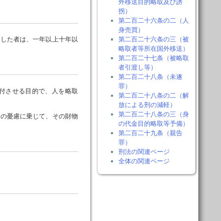
外移送目的略取及び誘
拐）
第二百二十六条の二（人
身売買）
第二百二十六条の三（被
した者は、一年以上十年以
略取者等所在国外移送）
第二百二十七条（被略取
者引渡し等）
第二百二十八条（未遂
罪）
付させる目的で、人を略取
第二百二十八条の二（解
放による刑の減軽）
第二百二十八条の三（身
者の憂慮に乗じて、その財物
の代金目的略取等予備）
第二百二十九条（親告
罪）
刑法の関連ページ
全体の関連ページ
。