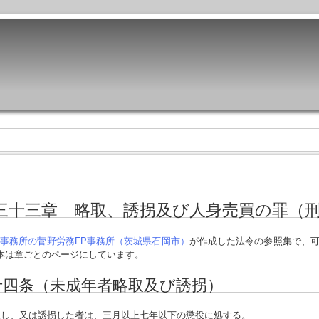
三十三章 略取、誘拐及び人身売買の罪（
事務所の菅野労務FP事務所（茨城県石岡市）
が作成した法令の参照集で、
本は章ごとのページにしています。
十四条（未成年者略取及び誘拐）
し、又は誘拐した者は、三月以上七年以下の懲役に処する。