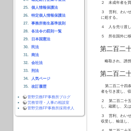
２ 未成年者を
個人情報保護法
３ 営利、わい
特定個人情報保護法
に処する。
事務所衛生基準規則
４ 人を売り渡
各法令の罰則一覧
５ 所在国外に
日本国憲法
民法
第二百二
商法
略取され、誘拐
会社法
刑法
第二百二
人気ページ
第二百二十四条
改訂履歴
者を引き渡し、
菅野労務FP事務所ブログ
２ 第二百二十
労務管理・人事の相談室
し、蔵匿し、又
菅野労務FP事務所採用求人
３ 営利、わい
収受し、輸送し
４ 第二百二十