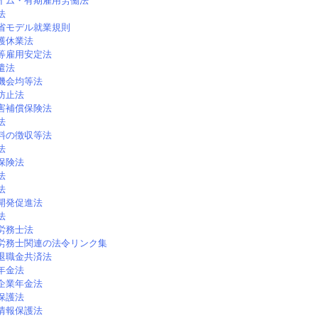
イム・有期雇用労働法
法
省モデル就業規則
護休業法
等雇用安定法
遣法
機会均等法
防止法
害補償保険法
法
料の徴収等法
法
保険法
法
法
開発促進法
法
労務士法
労務士関連の法令リンク集
退職金共済法
年金法
企業年金法
保護法
情報保護法