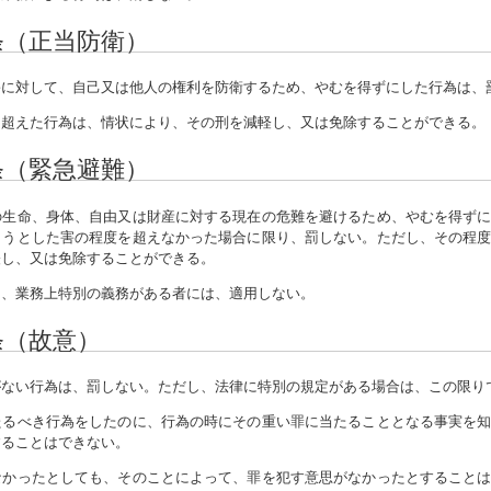
条（正当防衛）
に対して、自己又は他人の権利を防衛するため、やむを得ずにした行為は、
を超えた行為は、情状により、その刑を減軽し、又は免除することができる。
条（緊急避難）
生命、身体、自由又は財産に対する現在の危難を避けるため、やむを得ずに
ようとした害の程度を超えなかった場合に限り、罰しない。ただし、その程
軽し、又は免除することができる。
は、業務上特別の義務がある者には、適用しない。
条（故意）
ない行為は、罰しない。ただし、法律に特別の規定がある場合は、この限り
たるべき行為をしたのに、行為の時にその重い罪に当たることとなる事実を
することはできない。
なかったとしても、そのことによって、罪を犯す意思がなかったとすること