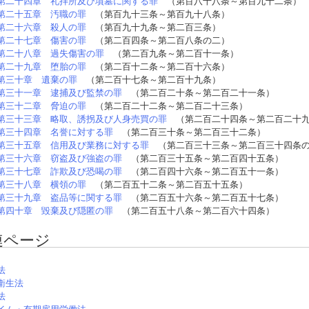
第二十四章 礼拝所及び墳墓に関する罪
（第百八十八条～第百九十二条）
第二十五章 汚職の罪
（第百九十三条～第百九十八条）
第二十六章 殺人の罪
（第百九十九条～第二百三条）
第二十七章 傷害の罪
（第二百四条～第二百八条の二）
第二十八章 過失傷害の罪
（第二百九条～第二百十一条）
第二十九章 堕胎の罪
（第二百十二条～第二百十六条）
第三十章 遺棄の罪
（第二百十七条～第二百十九条）
第三十一章 逮捕及び監禁の罪
（第二百二十条～第二百二十一条）
第三十二章 脅迫の罪
（第二百二十二条～第二百二十三条）
第三十三章 略取、誘拐及び人身売買の罪
（第二百二十四条～第二百二十
第三十四章 名誉に対する罪
（第二百三十条～第二百三十二条）
第三十五章 信用及び業務に対する罪
（第二百三十三条～第二百三十四条
第三十六章 窃盗及び強盗の罪
（第二百三十五条～第二百四十五条）
第三十七章 詐欺及び恐喝の罪
（第二百四十六条～第二百五十一条）
第三十八章 横領の罪
（第二百五十二条～第二百五十五条）
第三十九章 盗品等に関する罪
（第二百五十六条～第二百五十七条）
第四十章 毀棄及び隠匿の罪
（第二百五十八条～第二百六十四条）
連ページ
法
衛生法
法