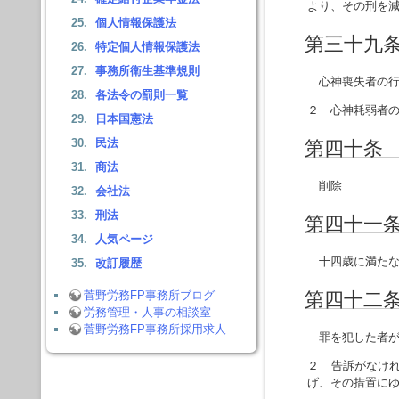
より、その刑を
個人情報保護法
第三十九
特定個人情報保護法
事務所衛生基準規則
心神喪失者の行
各法令の罰則一覧
２ 心神耗弱者
日本国憲法
民法
第四十条
商法
削除
会社法
刑法
第四十一
人気ページ
十四歳に満たな
改訂履歴
菅野労務FP事務所ブログ
第四十二
労務管理・人事の相談室
菅野労務FP事務所採用求人
罪を犯した者が
２ 告訴がなけ
げ、その措置に