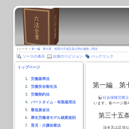
トレース:
•
第一編 第七章 犯罪の不成立及び刑の減免（刑法
ソースの表示
以前のリビジョン
バックリンク
トップページ
労働基準法
第一編 第
労働安全衛生法
労働契約法
社会保険労務士
パートタイム・有期雇用法
います。各ページ基
最低賃金法
第三十五
厚生労働省モデル就業規則
育児・介護休業法
法令又は正当な