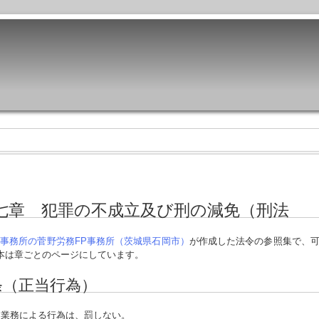
七章 犯罪の不成立及び刑の減免（刑法
事務所の菅野労務FP事務所（茨城県石岡市）
が作成した法令の参照集で、
本は章ごとのページにしています。
条（正当行為）
業務による行為は、罰しない。