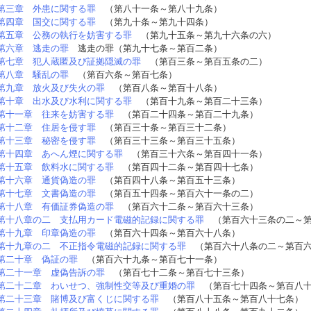
第三章 外患に関する罪
（第八十一条～第八十九条）
第四章 国交に関する罪
（第九十条～第九十四条）
第五章 公務の執行を妨害する罪
（第九十五条～第九十六条の六）
第六章 逃走の罪
逃走の罪（第九十七条～第百二条）
第七章 犯人蔵匿及び証拠隠滅の罪
（第百三条～第百五条の二）
第八章 騒乱の罪
（第百六条～第百七条）
第九章 放火及び失火の罪
（第百八条～第百十八条）
第十章 出水及び水利に関する罪
（第百十九条～第百二十三条）
第十一章 往来を妨害する罪
（第百二十四条～第百二十九条）
第十二章 住居を侵す罪
（第百三十条～第百三十二条）
第十三章 秘密を侵す罪
（第百三十三条～第百三十五条）
第十四章 あへん煙に関する罪
（第百三十六条～第百四十一条）
第十五章 飲料水に関する罪
（第百四十二条～第百四十七条）
第十六章 通貨偽造の罪
（第百四十八条～第百五十三条）
第十七章 文書偽造の罪
（第百五十四条～第百六十一条の二）
第十八章 有価証券偽造の罪
（第百六十二条～第百六十三条）
第十八章の二 支払用カード電磁的記録に関する罪
（第百六十三条の二～第
第十九章 印章偽造の罪
（第百六十四条～第百六十八条）
第十九章の二 不正指令電磁的記録に関する罪
（第百六十八条の二～第百六
第二十章 偽証の罪
（第百六十九条～第百七十一条）
第二十一章 虚偽告訴の罪
（第百七十二条～第百七十三条）
第二十二章 わいせつ、強制性交等及び重婚の罪
（第百七十四条～第百八十
第二十三章 賭博及び富くじに関する罪
（第百八十五条～第百八十七条）