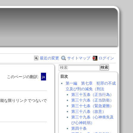
最近の変更
サイトマップ
ログイン
検索
目次
このページの翻訳:
ja
第一編 第七章 犯罪の不成
立及び刑の減免（刑法
第三十五条（正当行為）
第三十六条（正当防衛）
可能な限りリンクでつないで
第三十七条（緊急避難）
第三十八条（故意）
第三十九条（心神喪失及
び心神耗弱）
第四十条