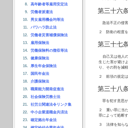
高年齢者等雇用安定法
第三十六
労働者派遣法
男女雇用機会均等法
急迫不正の侵害
パワハラ防止法
２ 防衛の程度
労働者災害補償保険法
雇用保険法
第三十七
労働保険料の徴収等法
自己又は他人の
健康保険法
生じた害が避け
厚生年金保険法
り、その刑を減
国民年金法
２ 前項の規定
介護保険法
第三十八
職業能力開発促進法
社会保険労務士法
罪を犯す意思が
社労士関連法令リンク集
２ 重い罪に当
中小企業退職金共済法
罪によって処断
確定拠出年金法
３ 法律を知ら
確定給付企業年金法