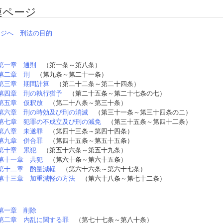
連ページ
ージへ
刑法の目的
第一章 通則
（第一条～第八条）
第二章 刑
（第九条～第二十一条）
第三章 期間計算
（第二十二条～第二十四条）
第四章 刑の執行猶予
（第二十五条～第二十七条の七）
第五章 仮釈放
（第二十八条～第三十条）
第六章 刑の時効及び刑の消滅
（第三十一条～第三十四条の二）
第七章 犯罪の不成立及び刑の減免
（第三十五条～第四十二条）
第八章 未遂罪
（第四十三条～第四十四条）
第九章 併合罪
（第四十五条～第五十五条）
第十章 累犯
（第五十六条～第五十九条）
第十一章 共犯
（第六十条～第六十五条）
第十二章 酌量減軽
（第六十六条～第六十七条）
第十三章 加重減軽の方法
（第六十八条～第七十二条）
第一章 削除
第二章 内乱に関する罪
（第七十七条～第八十条）