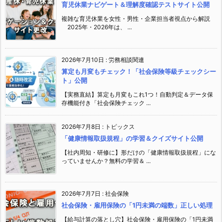
育児休業ナビゲート＆理解度確認テストサイト公開
複雑な育児休業を女性・男性・企業担当者視点から解説
2025年・2026年は、 ...
2026年7月10日
:
労務相談関連
算定も月変もチェック！「社会保険等級チェックシー
ト」公開
【実務直結】算定も月変もこれ1つ！自動判定＆データ保
存機能付き「社会保険チェック ...
2026年7月8日
:
トピックス
「健康情報取扱規程」の学習＆クイズサイト公開
【社内周知・研修に】形だけの「健康情報取扱規程」にな
っていませんか？無料の学習＆ ...
2026年7月7日
:
社会保険
社会保険・雇用保険の「1円未満の端数」正しい処理
【給与計算の落とし穴】社会保険・雇用保険の「1円未満