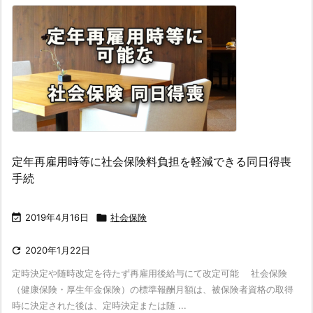
定年再雇用時等に社会保険料負担を軽減できる同日得喪
手続

2019年4月16日

社会保険

2020年1月22日
定時決定や随時改定を待たず再雇用後給与にて改定可能 社会保険
（健康保険・厚生年金保険）の標準報酬月額は、被保険者資格の取得
時に決定された後は、定時決定または随 ...