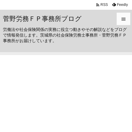

Feedly
RSS
菅野労務ＦＰ事務所ブログ

労働法や社会保険関係の実務に役立つ動きやその解説などをブログ

で情報発信します。茨城県の社会保険労務士事務所・菅野労務ＦＰ
メニュ
事務所がお届けしています。

サイド

前へ

次へ

検索