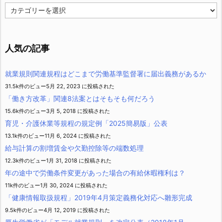
カ
テ
ゴ
リ
ー
人気の記事
就業規則関連規程はどこまで労働基準監督署に届出義務があるか
31.5k件のビュー
5月 22, 2023 に投稿された
「働き方改革」関連8法案とはそもそも何だろう
15.6k件のビュー
3月 5, 2018 に投稿された
育児・介護休業等規程の規定例「2025簡易版」公表
13.1k件のビュー
11月 6, 2024 に投稿された
給与計算の割増賃金や欠勤控除等の端数処理
12.3k件のビュー
1月 31, 2018 に投稿された
年の途中で労働条件変更があった場合の有給休暇権利は？
11k件のビュー
1月 30, 2024 に投稿された
「健康情報取扱規程」2019年4月策定義務化対応へ雛形完成
9.5k件のビュー
4月 12, 2019 に投稿された