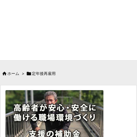

ホーム
>

定年後再雇用