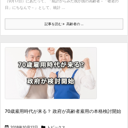
（9月17日）にあたって、「統計からみた我が国の高齢者－「敬老の
日」にちなんで－」として、統計 ...
記事を読む
高齢者の ...
70歳雇用時代が来る？ 政府が高齢者雇用の本格検討開始

2018年10月12日

トピックス