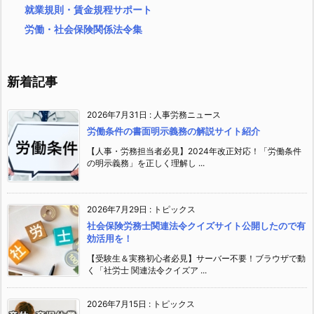
就業規則・賃金規程サポート
労働・社会保険関係法令集
新着記事
2026年7月31日
:
人事労務ニュース
労働条件の書面明示義務の解説サイト紹介
【人事・労務担当者必見】2024年改正対応！「労働条件
の明示義務」を正しく理解し ...
2026年7月29日
:
トピックス
社会保険労務士関連法令クイズサイト公開したので有
効活用を！
【受験生＆実務初心者必見】サーバー不要！ブラウザで動
く「社労士 関連法令クイズア ...
2026年7月15日
:
トピックス