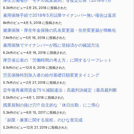
厚生労働省が「モデル就業規則」を改定公表（2018年1月
9.3k件のビュー
2月 25, 2018 に投稿された
雇用保険手続で2018年5月以降マイナンバー無い場合は返戻
8k件のビュー
4月 5, 2018 に投稿された
健康保険・厚生年金保険の氏名変更届・住所変更届が簡略化
7.4k件のビュー
5月 16, 2018 に投稿された
雇用保険でマイナンバーが既に登録済かの確認方法
6.2k件のビュー
4月 16, 2018 に投稿された
厚労省公表の「労働時間の考え方」に関するリーフレット
6.1k件のビュー
12月 6, 2019 に投稿された
労災保険特別加入者の給付基礎日額変更タイミング
5.7k件のビュー
2月 27, 2018 に投稿された
定年後再雇用賃金75％減額違法：高裁判決確定（最高裁判断
5.5k件のビュー
4月 1, 2018 に投稿された
残業規制の抜け穴!? 自主的な「休日出勤」にご用心
5.3k件のビュー
6月 15, 2017 に投稿された
「副業・兼業に関する規程」のひな形完成
5.2k件のビュー
12月 27, 2019 に投稿された