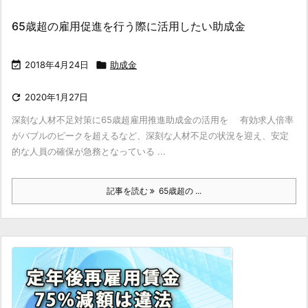
65歳超の雇用促進を行う際に活用したい助成金

2018年4月24日

助成金

2020年1月27日
深刻な人材不足対策に65歳超雇用推進助成金の活用を 有効求人倍率
がバブルのピークを超えるなど、深刻な人材不足の状況を迎え、安定
的な人員の確保が急務となっている ...
記事を読む
65歳超の ...