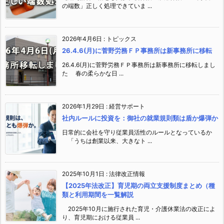
の端数」正しく処理できていま ...
2026年4月6日
:
トピックス
26.4.6(月)に菅野労務ＦＰ事務所は新事務所に移転
26.4.6(月)に菅野労務ＦＰ事務所は新事務所に移転しまし
た 春の柔らかな日 ...
2026年1月29日
:
経営サポート
社内ルールに投資を：御社の就業規則類は盾か爆弾か
日常的に会社を守り従業員活性のルールとなっているか
「うちは創業以来、大きなト ...
2025年10月1日
:
法律改正情報
【2025年法改正】育児期の両立支援制度まとめ（種
類と利用期間を一覧解説
2025年10月に施行された育児・介護休業法の改正によ
り、育児期における従業員 ...