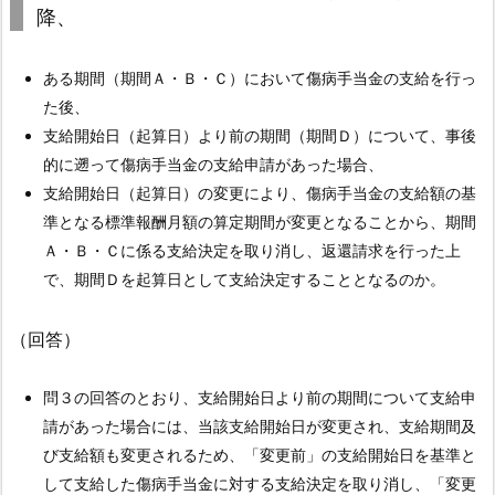
日
降、
か
ら
ある期間（期間Ａ・Ｂ・Ｃ）において傷病手当金の支給を行っ
通
た後、
算
支給開始日（起算日）より前の期間（期間Ｄ）について、事後
し
的に遡って傷病手当金の支給申請があった場合、
て
支給開始日（起算日）の変更により、傷病手当金の支給額の基
1
準となる標準報酬月額の算定期間が変更となることから、期間
年
Ａ・Ｂ・Ｃに係る支給決定を取り消し、返還請求を行った上
6
で、期間Ｄを起算日として支給決定することとなるのか。
月
間」
（回答）
と
な
問３の回答のとおり、支給開始日より前の期間について支給申
る
請があった場合には、当該支給開始日が変更され、支給期間及
が、
び支給額も変更されるため、「変更前」の支給開始日を基準と
1
して支給した傷病手当金に対する支給決定を取り消し、「変更