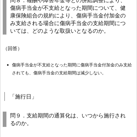
問８．報酬や障害年金等との併給調整により、
1.
傷病手当金が不支給となった期間について、健
3.
康保険組合の規約により、傷病手当金付加金の
問
み支給される場合に傷病手当金の支給期間につ
３．
いては、どのような取扱いとなるのか。
傷
病
（回答）
手
当
傷病手当金が不支給となった期間に傷病手当金付加金のみ支給
金
されても、傷病手当金の支給期間は減少しない。
の
支
給
「施行日」
開
始
日
問９．支給期間の通算化は、いつから施行され
（起
るのか。
算