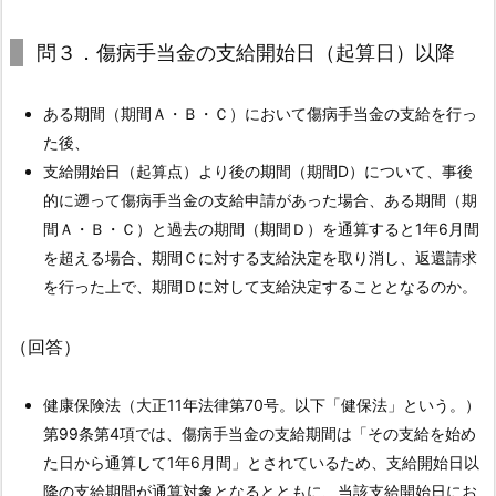
の
問３．傷病手当金の支給開始日（起算日）以降
法
改
正
ある期間（期間Ａ・Ｂ・Ｃ）において傷病手当金の支給を行っ
に
た後、
よ
支給開始日（起算点）より後の期間（期間D）について、事後
り、
的に遡って傷病手当金の支給申請があった場合、ある期間（期
傷
間Ａ・Ｂ・Ｃ）と過去の期間（期間Ｄ）を通算すると1年6月間
病
を超える場合、期間Ｃに対する支給決定を取り消し、返還請求
手
を行った上で、期間Ｄに対して支給決定することとなるのか。
当
金
（回答）
の
支
健康保険法（大正11年法律第70号。以下「健保法」という。）
給
第99条第4項では、傷病手当金の支給期間は「その支給を始め
期
た日から通算して1年6月間」とされているため、支給開始日以
間
降の支給期間が通算対象となるとともに、当該支給開始日にお