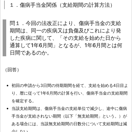
手
１．傷病手当金関係（支給期間の計算方法）
当
金
問１．今回の法改正により、傷病手当金の支給
及
期間は、同一の疾病又は負傷及びこれにより発
び
した疾病に関して、「その支給を始めた日から
任
通算して1年6月間」となるが、1年6月間とは何
意
日間であるのか。
継
続
（回答）
被
保
初回の申請から3日間の待期期間を経て、支給を始める4日目よ
険
り、暦に従って1年6月間の計算を行い、傷病手当金の支給期間
者
を確定する。
制
当該支給期間は、傷病手当金の支給単位で減少し、途中に傷病
度
手当金が支給されない期間（以下「無支給期間」という。）が
の
ある場合には、当該無支給期間の日数分について支給期間は減
見
少しない。