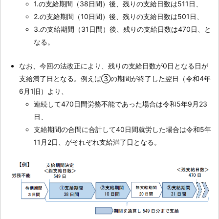
関
1.の支給期間（38日間）後、残りの支給日数は511日、
係
2.の支給期間（10日間）後、残りの支給日数は501日、
（支
3.の支給期間（31日間）後、残りの支給日数は470日、と
給
なる。
期
間
なお、今回の法改正により、残りの支給日数が0日となる日が
の
支給満了日となる。例えば③の期間が終了した翌日（令和4年
計
6月1旧）より、
算
連続して470日間労務不能であった場合は令和5年9月23
方
日、
法）
支給期間の合間に合計して40日間就労した場合は令和5年
11月2日、がそれぞれ支給満了日となる。
4.
1.
1.
問
１．
今
回