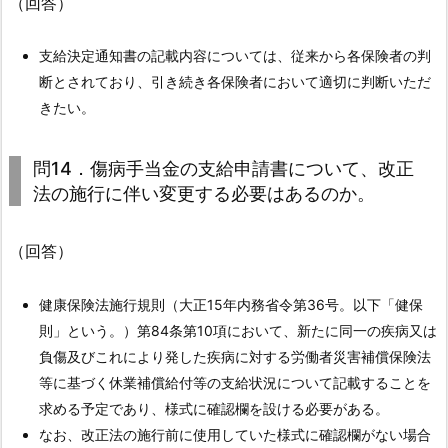
（回答）
当
金
支給決定通知書の記載内容については、従来から各保険者の判
が
断とされており、引き続き各保険者において適切に判断いただ
不
きたい。
支
給
問14．傷病手当金の支給申請書について、改正
と
法の施行に伴い変更する必要はあるのか。
さ
れ
た
（回答）
場
合、
健康保険法施行規則（大正15年内務省令第36号。以下「健保
支
則」という。）第84条第10項において、新たに同一の疾病又は
給
負傷及びこれにより発した疾病に対する労働者災害補償保険法
期
等に基づく休業補償給付等の支給状況について記載することを
間
求める予定であり、様式に確認欄を設ける必要がある。
は
なお、改正法の施行前に使用していた様式に確認欄がない場合