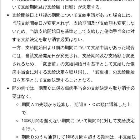
は、
いて支給期間及び支給額（日額）が決定する。
同
支給開始日より後の期間について支給申請があった場合には、
一
当該支給開始日が変更されず、支給期間及び支給額も変更しな
の
いため、当該支給開始日を基準として支給した傷病手当金に対
疾
する支給決定を取り消す必要はない。
病
一方、支給開始日より前の期間について支給申請があった場合
又
には、当該支給開始日が変更され、支給期間及び支給額も変更
は
されるため、「変更前」の支給開始日を基準として支給した傷
負
病手当金に対する支給決定を取り消し、「変更後」の支給開始
傷
日を基準として支給決定することとなる。
及
問の例では、期間Ｃに係る傷病手当金の支給決定を取り消す必
び
要はなく、
こ
期間Ａの先頭から起算し、期間Ｂ・Ｃの順に通算した上
れ
で、
に
1年6月間を超えない期間について期間Dに対して支給決定
よ
を行い、
り
期間Ｄのうち通算して1年6月間を超える期間は、不支給決