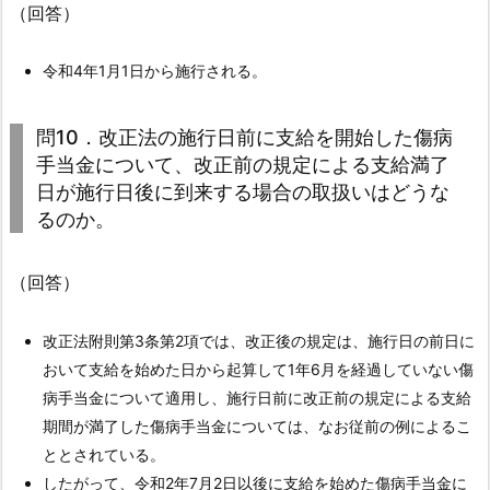
日）
（回答）
以
降
令和4年1月1日から施行される。
4.
1.
問10．改正法の施行日前に支給を開始した傷病
4.
手当金について、改正前の規定による支給満了
問
日が施行日後に到来する場合の取扱いはどうな
４．
るのか。
傷
病
（回答）
手
当
改正法附則第3条第2項では、改正後の規定は、施行日の前日に
金
おいて支給を始めた日から起算して1年6月を経過していない傷
の
病手当金について適用し、施行日前に改正前の規定による支給
支
期間が満了した傷病手当金については、なお従前の例によるこ
給
ととされている。
開
したがって、令和2年7月2日以後に支給を始めた傷病手当金に