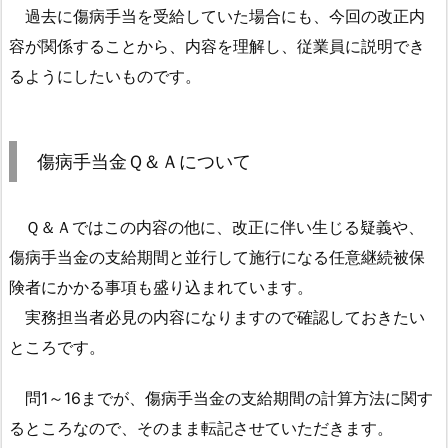
扱
過去に傷病手当を受給していた場合にも、今回の改正内
い
容が関係することから、内容を理解し、従業員に説明でき
3.
るようにしたいものです。
傷
病
手
傷病手当金Ｑ＆Ａについて
当
金
Ｑ
Ｑ＆Ａではこの内容の他に、改正に伴い生じる疑義や、
＆
傷病手当金の支給期間と並行して施行になる任意継続被保
Ａ
険者にかかる事項も盛り込まれています。
に
実務担当者必見の内容になりますので確認しておきたい
つ
ところです。
い
て
問1～16までが、傷病手当金の支給期間の計算方法に関す
3.
るところなので、そのまま転記させていただきます。
1.