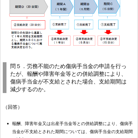
２．
以
下
の
ケ
ー
ス
に
問５．労務不能のため傷病手当金の申請を行っ
お
たが、報酬や障害年金等との併給調整により、
い
傷病手当金が不支給とされた場合、支給期間は
て
減少するのか。
傷
病
（回答）
手
当
報酬、障害年金又は出産手当金等との併給調整により、傷病手
金
当金が不支給とされた期間については、傷病手当金の支給期間
の