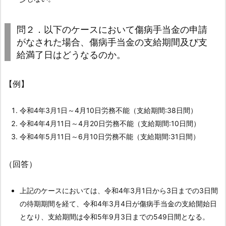
直
し
問２．以下のケースにおいて傷病手当金の申請
に
がなされた場合、傷病手当金の支給期間及び支
関
給満了日はどうなるのか。
す
る
Ｑ
【例】
＆
Ａ
令和4年3月1日～4月10日労務不能（支給期間:38日間）
4.
令和4年4月11日～4月20日労務不能（支給期間:10日間）
1.
令和4年5月11日～6月10日労務不能（支給期間:31日間）
１．
傷
（回答）
病
手
上記のケースにおいては、令和4年3月1日から3日までの3日間
当
の待期期間を経て、令和4年3月4日が傷病手当金の支給開始日
金
となり、支給期間は令和5年9月3日までの549日間となる。