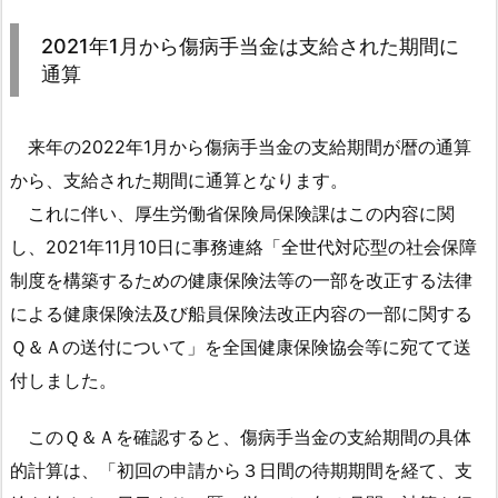
2
0
2021年1月から傷病手当金は支給された期間に
2
通算
1
年
来年の2022年1月から傷病手当金の支給期間が暦の通算
1
月
から、支給された期間に通算となります。
か
これに伴い、厚生労働省保険局保険課はこの内容に関
ら
し、2021年11月10日に事務連絡「全世代対応型の社会保障
傷
制度を構築するための健康保険法等の一部を改正する法律
病
による健康保険法及び船員保険法改正内容の一部に関する
手
Ｑ＆Ａの送付について」を全国健康保険協会等に宛てて送
当
金
付しました。
は
支
このＱ＆Ａを確認すると、傷病手当金の支給期間の具体
給
的計算は、「初回の申請から３日間の待期期間を経て、支
さ