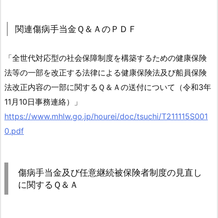
関
連
関連傷病手当金Ｑ＆ＡのＰＤＦ
傷
病
手
「全世代対応型の社会保障制度を構築するための健康保険
当
法等の一部を改正する法律による健康保険法及び船員保険
金
法改正内容の一部に関するＱ＆Ａの送付について（令和3年
Ｑ
11月10日事務連絡）」
＆
https://www.mhlw.go.jp/hourei/doc/tsuchi/T211115S001
Ａ
0.pdf
の
Ｐ
Ｄ
Ｆ
傷病手当金及び任意継続被保険者制度の見直し
に関するＱ＆Ａ
4.
傷
病