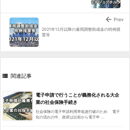
障
害

年
Prev
金
2021年12月以降の雇用調整助成金の特例措
と
置等
の
併
給
調
整

関連記事
に
よ
り
電子申請で行うことが義務化される大企
支
業の社会保険手続き
給
社会保険の電子申請利用率低迷打破のため 電子
停
化の流れの中、政府は以前から電子申 ...
止