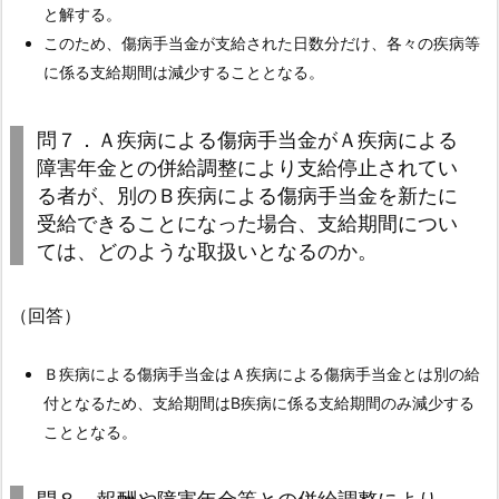
と解する。
期
このため、傷病手当金が支給された日数分だけ、各々の疾病等
間
に係る支給期間は減少することとなる。
及
び
支
問７．Ａ疾病による傷病手当金がＡ疾病による
給
障害年金との併給調整により支給停止されてい
満
る者が、別のＢ疾病による傷病手当金を新たに
了
受給できることになった場合、支給期間につい
日
ては、どのような取扱いとなるのか。
は
ど
（回答）
う
な
Ｂ疾病による傷病手当金はＡ疾病による傷病手当金とは別の給
る
付となるため、支給期間はB疾病に係る支給期間のみ減少する
の
こととなる。
か。
4.