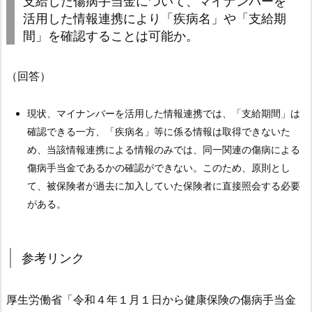
支給した傷病手当金について、マイナンバーを
に
活用した情報連携により「疾病名」や「支給期
つ
間」を確認することは可能か。
い
て、
（回答）
同
じ
期
現状、マイナンバーを活用した情報連携では、「支給期間」は
間
確認できる一方、「疾病名」等に係る情報は取得できないた
に
め、当該情報連携による情報のみでは、同一関連の傷病による
傷
傷病手当金であるかの確認ができない。このため、原則とし
病
て、被保険者が過去に加入していた保険者に直接照会する必要
手
がある。
当
金
参考リンク
の
支
給
厚生労働省「令和４年１月１日から健康保険の傷病手当金