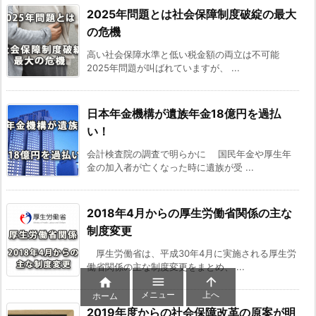
さ
2025年問題とは社会保障制度破綻の最大
れ
の危機
て
高い社会保障水準と低い税金額の両立は不可能
い
2025年問題が叫ばれていますが、 ...
る
者
日本年金機構が遺族年金18億円を過払
が、
い！
別
の
会計検査院の調査で明らかに 国民年金や厚生年
金の加入者が亡くなった時に遺族が受 ...
Ｂ
疾
病
2018年4月からの厚生労働省関係の主な
に
制度変更
よ
厚生労働省は、平成30年4月に実施される厚生労
る
働省関係の主な制度変更をまとめ、 ...
傷



メニュー
上へ
ホーム
病
2019年度からの社会保障改革の原案が明