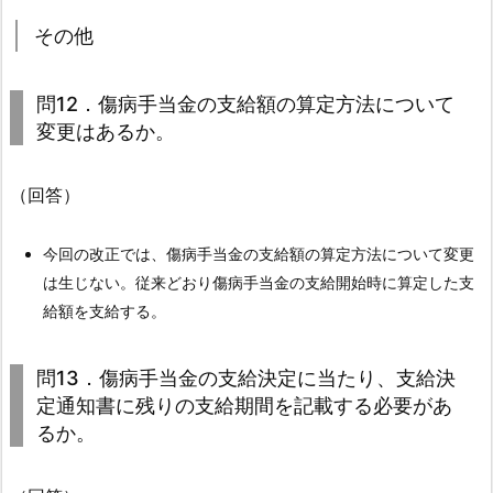
障
その他
害
年
問12．傷病手当金の支給額の算定方法について
金
変更はあるか。
等
と
（回答）
の
併
給
今回の改正では、傷病手当金の支給額の算定方法について変更
調
は生じない。従来どおり傷病手当金の支給開始時に算定した支
整
給額を支給する。
に
よ
問13．傷病手当金の支給決定に当たり、支給決
り、
定通知書に残りの支給期間を記載する必要があ
傷
るか。
病
手