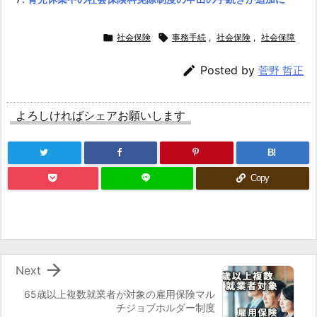
疾
病

社会保険

事務手続
,
社会保険
,
社会保障
に
よ

Posted by
菅野 哲正
る
傷
よろしければシェアお願いします
病
手
B!
当
Copy
金
が
Ａ
疾
病

Next
に
よ
65歳以上複数就業者が対象の雇用保険マル
る
チジョブホルダー制度