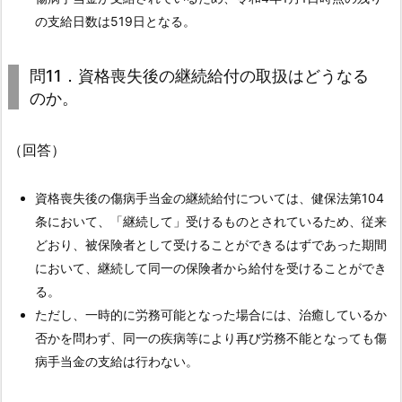
た
の支給日数は519日となる。
め
傷
病
問11．資格喪失後の継続給付の取扱はどうなる
手
のか。
当
金
（回答）
の
申
資格喪失後の傷病手当金の継続給付については、健保法第104
請
条において、「継続して」受けるものとされているため、従来
を
どおり、被保険者として受けることができるはずであった期間
行
において、継続して同一の保険者から給付を受けることができ
っ
る。
た
ただし、一時的に労務可能となった場合には、治癒しているか
が、
否かを問わず、同一の疾病等により再び労務不能となっても傷
報
病手当金の支給は行わない。
酬
や