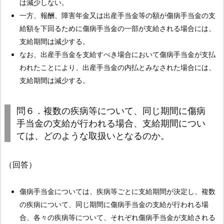
は減少しない。
申
一方、報酬、障害年金又は出産手当金等の額が傷病手当金の支
請
給額を下回るために傷病手当金の一部が支給される場合には、
が
支給期間は減少する。
な
なお、出産手当金を支給すべき場合において傷病手当金が支払
さ
われたことにより、出産手当金の内払とみなされた場合には、
れ
支給期間は減少する。
た
場
問６．複数の疾病等について、同じ期間に傷病
合、
手当金の支給が行われる場合、支給期間につい
傷
ては、どのような取扱いとなるのか。
病
手
（回答）
当
金
傷病手当金については、疾病等ごとに支給期間が決定し、複数
の
の疾病について、同じ期間に傷病手当金の支給が行われる場
支
合、各々の疾病等について、それぞれ傷病手当金が支給される
給