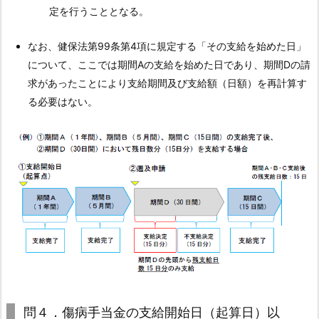
発
定を行うこととなる。
し
なお、健保法第99条第4項に規定する「その支給を始めた日」
た
について、ここでは期間Aの支給を始めた日であり、期間Dの請
疾
求があったことにより支給期間及び支給額（日額）を再計算す
病
る必要はない。
に
関
し
て、
「そ
の
支
給
を
始
め
た
問４．傷病手当金の支給開始日（起算日）以