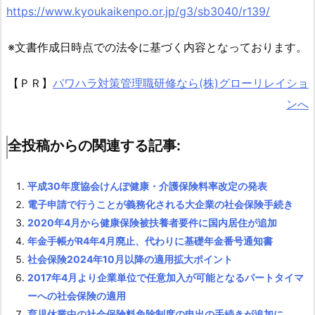
https://www.kyoukaikenpo.or.jp/g3/sb3040/r139/
よ
う
※文書作成日時点での法令に基づく内容となっております。
な
取
【ＰＲ】
パワハラ対策管理職研修なら(株)グローリレイショ
扱
ンへ
い
と
な
全投稿からの関連する記事:
る
の
平成30年度協会けんぽ健康・介護保険料率改定の発表
か。
電子申請で行うことが義務化される大企業の社会保険手続き
4.
2020年4月から健康保険被扶養者要件に国内居住が追加
1.
年金手帳がR4年4月廃止、代わりに基礎年金番号通知書
7.
社会保険2024年10月以降の適用拡大ポイント
問
2017年4月より企業単位で任意加入が可能となるパートタイマ
７．
ーへの社会保険の適用
Ａ
育児休業中の社会保険料免除制度の申出の手続きが追加に