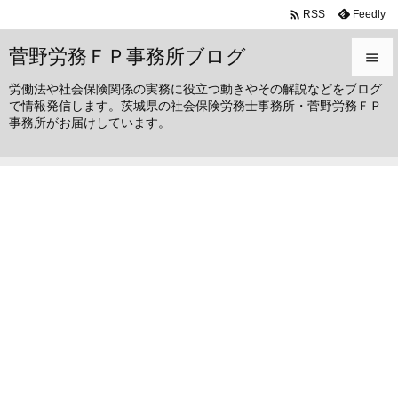

Feedly
RSS
菅野労務ＦＰ事務所ブログ

労働法や社会保険関係の実務に役立つ動きやその解説などをブログ

で情報発信します。茨城県の社会保険労務士事務所・菅野労務ＦＰ
メニュ
事務所がお届けしています。

サイド

前へ

次へ

検索