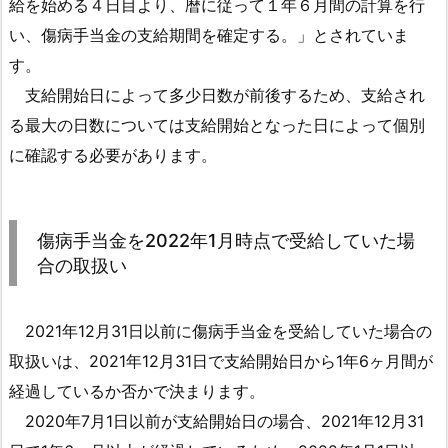
給を始める４日目より、暦に従って１年６月間の計算を行
れ
い、傷病手当金の支給期間を確定する。」とされていま
た
す。
期
支給開始日によって多少日数が前後するため、支給され
間
る最大の日数については支給開始となった日によって個別
に
通
に確認する必要があります。
算
2.
傷
傷病手当金を2022年1月時点で受給していた場
病
合の取扱い
手
当
2021年12月31日以前に傷病手当金を受給していた場合の
金
取扱いは、2021年12月31日で支給開始日から1年6ヶ月間が
を
2
経過しているか否かで決まります。
0
2020年7月1日以前が支給開始日の場合、2021年12月31
2