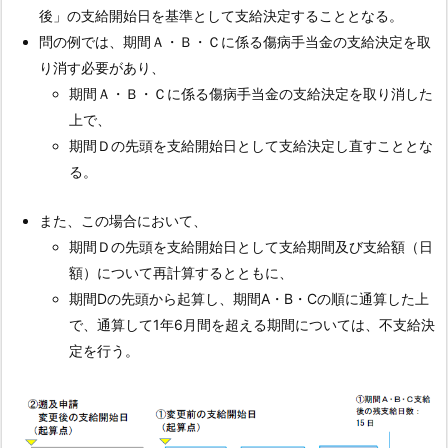
年
後」の支給開始日を基準として支給決定することとなる。
6
問の例では、期間Ａ・Ｂ・Ｃに係る傷病手当金の支給決定を取
月
り消す必要があり、
間
期間Ａ・Ｂ・Ｃに係る傷病手当金の支給決定を取り消した
と
上で、
は
期間Ｄの先頭を支給開始日として支給決定し直すこととな
何
る。
日
間
また、この場合において、
で
期間Ｄの先頭を支給開始日として支給期間及び支給額（日
あ
額）について再計算するとともに、
る
期間Dの先頭から起算し、期間A・B・Cの順に通算した上
の
で、通算して1年6月間を超える期間については、不支給決
か。
定を行う。
4.
1.
2.
問