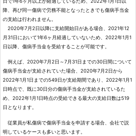
日で1年6ヶ月以上が経過しているため、2022年1月1日以
2
降、再び同一傷病で労務不能となったときでも傷病手当金
年
の支給は行われません。
1
2020年7月2日以降に支給開始日がある場合、2021年12
月
月31日において1年6ヶ月経過していないため、2022年1月1
時
点
日以降、傷病手当金を受給することが可能です。
で
受
例えば、2020年7月2日～7月31日までの30日間について
給
傷病手当金が支給されていた場合、2020年7月2日から
し
2022年1月1日までの549日が支給期間であり、2022年1月1
て
日時点で、既に30日分の傷病手当金が支給されているた
い
め、2022年1月1日時点の受給できる最大の支給日数は519
た
日となります。
場
合
従業員が私傷病で傷病手当金を申請する場合、会社で説
の
明しているケースも多いと思います。
取