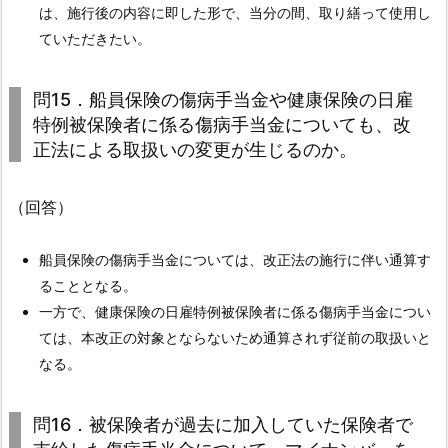
減
は、施行後の内容に即した形で、当分の間、取り繕って使用し
少
ていただきたい。
す
る
問15．船員保険の傷病手当金や健康保険の日雇
の
特例被保険者に係る傷病手当金についても、改
か。
正法による取扱いの変更が生じるのか。
4.
1.
（回答）
6.
問
船員保険の傷病手当金については、改正法の施行に伴い通算す
６．
ることとなる。
複
一方で、健康保険の日雇特例被保険者に係る傷病手当金につい
数
ては、本改正の対象とならないため通算されず従前の取扱いと
の
なる。
疾
病
問16．被保険者が過去に加入していた保険者で
等