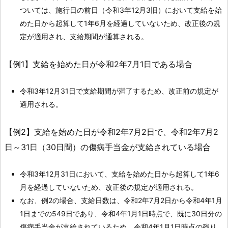
始
ついては、施行日の前日（令和3年12月3旧）において支給を始
日
めた日から起算して1年6月を経過していないため、改正後の規
（起
定が適用され、支給期間が通算される。
算
日）
【例1】支給を始めた日が令和2年7月1日である場合
以
降、
令和3年12月31日で支給期間が満了するため、改正前の規定が
4.
適用される。
1.
5.
【例2】支給を始めた日が令和2年7月2日で、令和2年7月2
問
日～31日（30日間）の傷病手当金が支給されている場合
５．
労
令和3年12月31日において、支給を始めた日から起算して1年6
務
月を経過していないため、改正後の規定が適用される。
不
なお、例2の場合、支給日数は、令和2年7月2日から令和4年1月
能
1日までの549日であり、令和4年1月1日時点で、既に30日分の
の
傷病手当金が支給されているため、令和4年1月1日時点の残り