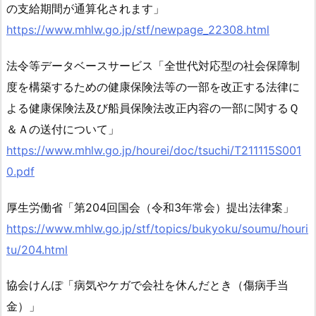
が
の支給期間が通算化されます」
行
https://www.mhlw.go.jp/stf/newpage_22308.html
わ
れ
法令等データベースサービス「全世代対応型の社会保障制
る
度を構築するための健康保険法等の一部を改正する法律に
場
よる健康保険法及び船員保険法改正内容の一部に関するＱ
合、
＆Ａの送付について」
支
給
https://www.mhlw.go.jp/hourei/doc/tsuchi/T211115S001
期
0.pdf
間
に
厚生労働省「第204回国会（令和3年常会）提出法律案」
つ
https://www.mhlw.go.jp/stf/topics/bukyoku/soumu/houri
い
tu/204.html
て
は、
協会けんぽ「病気やケガで会社を休んだとき（傷病手当
ど
金）」
の