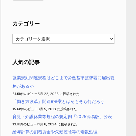
...
カテゴリー
カ
テ
ゴ
リ
ー
人気の記事
就業規則関連規程はどこまで労働基準監督署に届出義
務があるか
31.5k件のビュー
5月 22, 2023 に投稿された
「働き方改革」関連8法案とはそもそも何だろう
15.6k件のビュー
3月 5, 2018 に投稿された
育児・介護休業等規程の規定例「2025簡易版」公表
13.1k件のビュー
11月 6, 2024 に投稿された
給与計算の割増賃金や欠勤控除等の端数処理