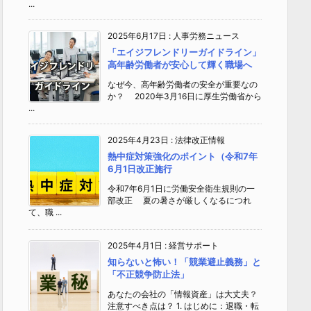
...
2025年6月17日
:
人事労務ニュース
「エイジフレンドリーガイドライン」
高年齢労働者が安心して輝く職場へ
なぜ今、高年齢労働者の安全が重要なの
か？ 2020年3月16日に厚生労働省から
...
2025年4月23日
:
法律改正情報
熱中症対策強化のポイント（令和7年
6月1日改正施行
令和7年6月1日に労働安全衛生規則の一
部改正 夏の暑さが厳しくなるにつれ
て、職 ...
2025年4月1日
:
経営サポート
知らないと怖い！「競業避止義務」と
「不正競争防止法」
あなたの会社の「情報資産」は大丈夫？
注意すべき点は？ 1. はじめに：退職・転