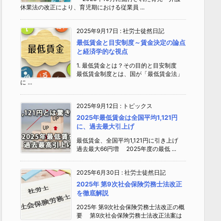
休業法の改正により、育児期における従業員 ...
2025年9月17日
:
社労士徒然日記
最低賃金と目安制度～賃金決定の論点
と経済学的な視点
1. 最低賃金とは？その目的と目安制度
最低賃金制度とは、国が「最低賃金法」
に ...
2025年9月12日
:
トピックス
2025年最低賃金は全国平均1,121円
に、過去最大引上げ
最低賃金、全国平均1,121円に引き上げ
過去最大66円増 2025年度の最低 ...
2025年6月30日
:
社労士徒然日記
2025年 第9次社会保険労務士法改正
を徹底解説
2025年 第9次社会保険労務士法改正の概
要 第9次社会保険労務士法改正法案は