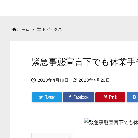

ホーム
>

トピックス
緊急事態宣言下でも休業手

2020年4月10日

2020年4月20日
Twitter
Facebook
Pin it
B!