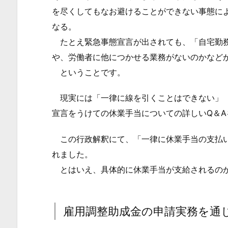
止
を尽くしてもなお避けることができない事態に
負
なる。
担
たとえ緊急事態宣言が出されても、「自宅勤務
を
や、労働者に他につかせる業務がないのかなど
背
ということです。
負
い
現実には「一律に線を引くことはできない」（
込
宣言をうけての休業手当についての詳しいQ＆
む
の
この行政解釈にて、「一律に休業手当の支払い
は
れました。
Ｎ
とはいえ、具体的に休業手当が支給されるのか
Ｇ
1.
3.
雇用調整助成金の申請実務を通
休