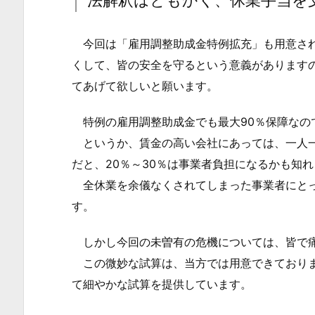
法解釈はともかく、休業手当を
が
支
今回は「雇用調整助成金特例拡充」も用意され
給
さ
くして、皆の安全を守るという意義があります
れ
てあげて欲しいと願います。
な
特例の雇用調整助成金でも最大90％保障なの
い
というか、賃金の高い会社にあっては、一人一日
の
か
だと、20％～30％は事業者負担になるかも知
1.
全休業を余儀なくされてしまった事業者にとっ
1.
す。
法
しかし今回の未曽有の危機については、皆で痛
解
釈
この微妙な試算は、当方では用意できておりま
は
て細やかな試算を提供しています。
と