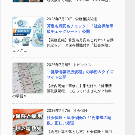
...
2026年7月10日
:
労務相談関連
算定も月変もチェック！「社会保険等
級チェックシート」公開
【実務直結】算定も月変もこれ1つ！自動
判定＆データ保存機能付き「社会保険チ
ェック ...
2026年7月8日
:
トピックス
「健康情報取扱規程」の学習＆クイズ
サイト公開
【社内周知・研修に】形だけの「健康情
報取扱規程」になっていませんか？無料
の学習＆ ...
2026年7月7日
:
社会保険
社会保険・雇用保険の「1円未満の端
数」正しい処理
【給与計算の落とし穴】社会保険・雇用