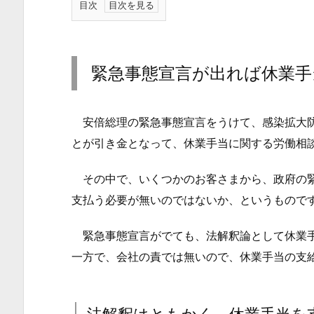
目次
1.
緊
急
緊急事態宣言が出れば休業手
事
態
安倍総理の緊急事態宣言をうけて、感染拡大防
宣
言
とが引き金となって、休業手当に関する労働相
が
その中で、いくつかのお客さまから、政府の緊
出
支払う必要が無いのではないか、というもので
れ
ば
緊急事態宣言がでても、法解釈論として休業手
休
一方で、会社の責では無いので、休業手当の支
業
手
当