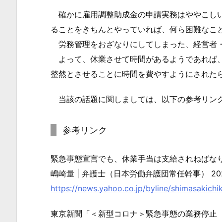
業
確かに雇用調整助成金の申請実務はややこしい
手
ることをきちんとやっていれば、何ら困難なこ
当
労務管理をおざなりにしてしまった、経営者・
に
よって、休業させて時間があるようであれば、
関
整然とさせることに時間を費やすようにされた
す
る
当該の話題に関しましては、以下の参考リンク
厚
生
参考リンク
労
働
緊急事態宣言でも、休業手当は支給されねばな
省
嶋崎量 | 弁護士（日本労働弁護団常任幹事） 2020/4
見
https://news.yahoo.co.jp/byline/shimasakic
解
の
東京新聞「＜新型コロナ＞緊急事態の業務停止
流