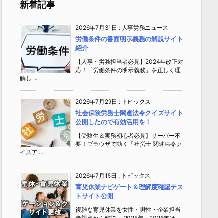
新着記事
2026年7月31日
:
人事労務ニュース
労働条件の書面明示義務の解説サイト
紹介
【人事・労務担当者必見】2024年改正対
応！「労働条件の明示義務」を正しく理
解し ...
2026年7月29日
:
トピックス
社会保険労務士関連法令クイズサイト
公開したので有効活用を！
【受験生＆実務初心者必見】サーバー不
要！ブラウザで動く「社労士 関連法令ク
イズア ...
2026年7月15日
:
トピックス
育児休業ナビゲート＆理解度確認テス
トサイト公開
複雑な育児休業を女性・男性・企業担当
者視点から解説 2025年・2026年は、