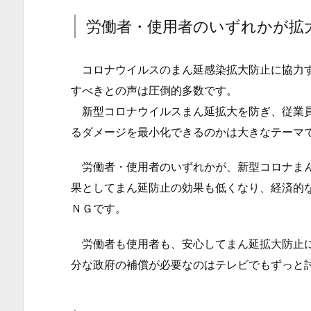
も
労働者・使用者のいずれかが拡
か
く、
休
コロナウイルスのまん延感染拡大防止に協力す
業
すべきとの声は圧倒的多数です。
手
新型コロナウイルスまん延拡大を防ぎ、従業員
当
るダメージを最小化できるのかは大きなテーマ
を
支
労働者・使用者のいずれかが、新型コロナまん
給
果としてまん延防止の効果も低くなり、経済的
し
ＮＧです。
て
欲
労働者も使用者も、安心してまん延拡大防止に
し
分な政府の補償が必要なのはテレビでもずっと
い
1.