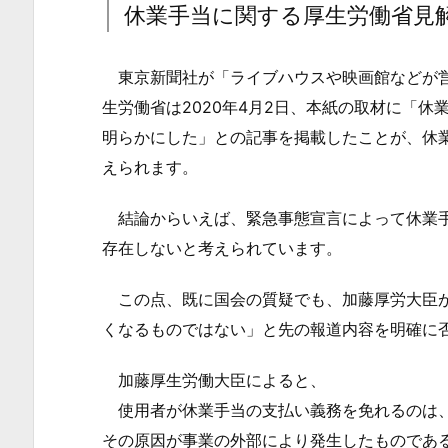
休業手当に関する厚生労働省見
2.
労
働
東京新聞社が「ライブハウスや映画館などが営
者・
生労働省は2020年4月2日、本紙の取材に「
使
明らかにした」との記事を掲載したことが、休
用
えられます。
者
の
結論からいえば、緊急事態宣言によって休業手
い
存在しないと考えられています。
ず
れ
この点、既に国会の質疑でも、加藤厚労大臣が
か
くなるものではない」と先の報道内容を明確に
が
拡
加藤厚生労働大臣によると、
大
使用者が休業手当の支払い義務を免れるのは、
防
その原因が事業の外部により発生したものであ