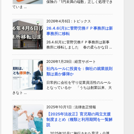
保険の「1円未満の端数」正しく処理でき
ていま ...
2026年4月6日
:
トピックス
26.4.6(月)に菅野労務ＦＰ事務所は新
事務所に移転
26.4.6(月)に菅野労務ＦＰ事務所は新事
務所に移転しました 春の柔らかな日 ...
2026年1月29日
:
経営サポート
社内ルールに投資を：御社の就業規則
類は盾か爆弾か
日常的に会社を守り従業員活性のルール
となっているか 「うちは創業以来、大
きなト ...
2025年10月1日
:
法律改正情報
【2025年法改正】育児期の両立支援
制度まとめ（種類と利用期間を一覧解
説
2025年10月に施行された育児・介護