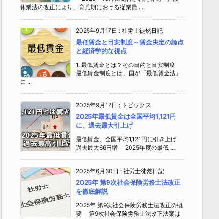
休業法の改正により、育児期における従業員 ...
2025年9月17日
:
社労士徒然日記
最低賃金と目安制度～賃金決定の論点
と経済学的な視点
1. 最低賃金とは？その目的と目安制度
最低賃金制度とは、国が「最低賃金法」
に ...
2025年9月12日
:
トピックス
2025年最低賃金は全国平均1,121円
に、過去最大引上げ
最低賃金、全国平均1,121円に引き上げ
過去最大66円増 2025年度の最低 ...
2025年6月30日
:
社労士徒然日記
2025年 第9次社会保険労務士法改正
を徹底解説
2025年 第9次社会保険労務士法改正の概
要 第9次社会保険労務士法改正法案は