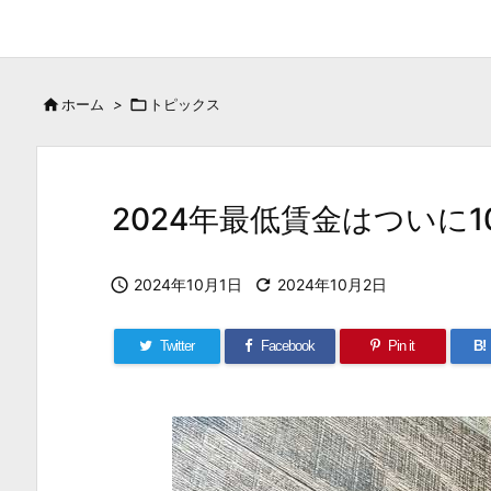

ホーム
>

トピックス
2024年最低賃金はついに

2024年10月1日

2024年10月2日
Twitter
Facebook
Pin it
B!