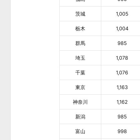
4
年)
茨城
1,005
度
の
栃木
1,004
地
群馬
985
域
別
埼玉
1,078
最
低
千葉
1,076
賃
東京
1,163
金
2.
神奈川
1,162
1.
最
新潟
985
低
富山
998
賃