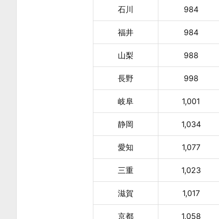
金
石川
984
決
定
福井
984
の
山梨
988
３
要
長野
998
素
2.
岐阜
1,001
2.
静岡
1,034
生
産
愛知
1,077
性
を
三重
1,023
向
滋賀
1,017
上
さ
京都
1,058