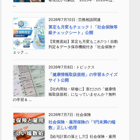
...
2026年7月10日
:
労務相談関連
算定も月変もチェック！「社会保険等
級チェックシート」公開
【実務直結】算定も月変もこれ1つ！自動
判定＆データ保存機能付き「社会保険チ
ェック ...
2026年7月8日
:
トピックス
「健康情報取扱規程」の学習＆クイズ
サイト公開
【社内周知・研修に】形だけの「健康情
報取扱規程」になっていませんか？無料
の学習＆ ...
2026年7月7日
:
社会保険
社会保険・雇用保険の「1円未満の端
数」正しい処理
【給与計算の落とし穴】社会保険・雇用