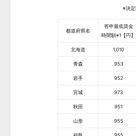
※決
去
最
大
答申最低賃金
都道府県名
5
時間額※1【円】
1
北海道
1,010
円
増
青森
953
2.
令
岩手
952
和
宮城
973
6
年
秋田
951
(2
0
山形
955
2
福島
955