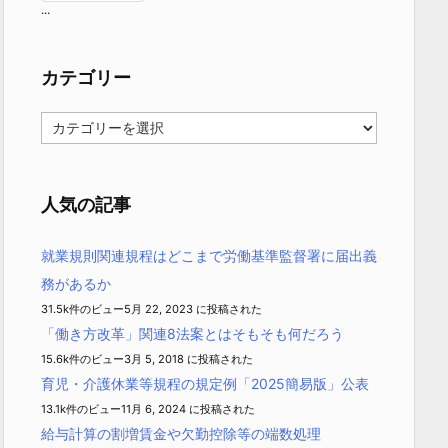
...
カテゴリー
カ
テ
ゴ
リ
ー
人気の記事
就業規則関連規程はどこまで労働基準監督署に届出義
務があるか
31.5k件のビュー
5月 22, 2023 に投稿された
「働き方改革」関連8法案とはそもそも何だろう
15.6k件のビュー
3月 5, 2018 に投稿された
育児・介護休業等規程の規定例「2025簡易版」公表
13.1k件のビュー
11月 6, 2024 に投稿された
給与計算の割増賃金や欠勤控除等の端数処理