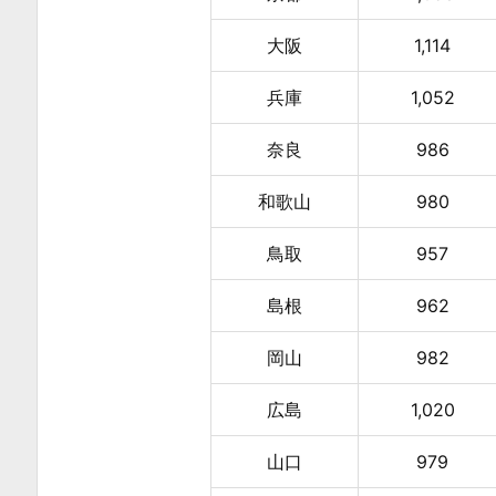
せ
る
大阪
1,114
し
兵庫
1,052
か
な
奈良
986
い
2.
和歌山
980
3.
鳥取
957
全
投
島根
962
稿
か
岡山
982
ら
広島
1,020
の
関
山口
979
連