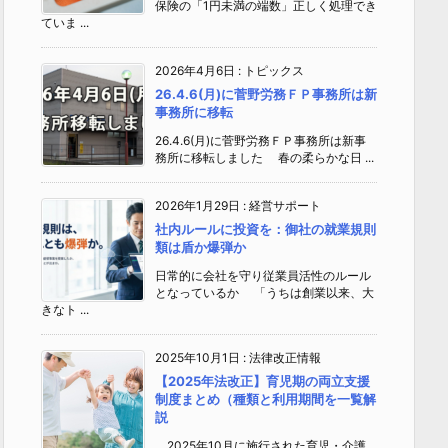
保険の「1円未満の端数」正しく処理でき
ていま ...
2026年4月6日
:
トピックス
26.4.6(月)に菅野労務ＦＰ事務所は新
事務所に移転
26.4.6(月)に菅野労務ＦＰ事務所は新事
務所に移転しました 春の柔らかな日 ...
2026年1月29日
:
経営サポート
社内ルールに投資を：御社の就業規則
類は盾か爆弾か
日常的に会社を守り従業員活性のルール
となっているか 「うちは創業以来、大
きなト ...
2025年10月1日
:
法律改正情報
【2025年法改正】育児期の両立支援
制度まとめ（種類と利用期間を一覧解
説
2025年10月に施行された育児・介護