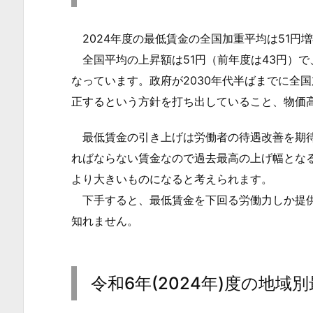
金、
2024年度の最低賃金の全国加重平均は51円増
全
国
全国平均の上昇額は51円（前年度は43円）で
平
なっています。政府が2030年代半ばまでに全国
均
正するという方針を打ち出していること、物価
1,
最低賃金の引き上げは労働者の待遇改善を期待
0
5
ればならない賃金なので過去最高の上げ幅となる
5
より大きいものになると考えられます。
円
下手すると、最低賃金を下回る労働力しか提供
に
知れません。
引
き
上
令和6年(2024年)度の地域
げ
過