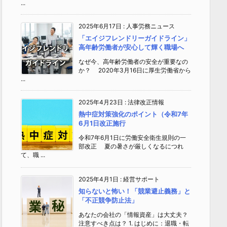
...
2025年6月17日
:
人事労務ニュース
「エイジフレンドリーガイドライン」
高年齢労働者が安心して輝く職場へ
なぜ今、高年齢労働者の安全が重要なの
か？ 2020年3月16日に厚生労働省から
...
2025年4月23日
:
法律改正情報
熱中症対策強化のポイント（令和7年
6月1日改正施行
令和7年6月1日に労働安全衛生規則の一
部改正 夏の暑さが厳しくなるにつれ
て、職 ...
2025年4月1日
:
経営サポート
知らないと怖い！「競業避止義務」と
「不正競争防止法」
あなたの会社の「情報資産」は大丈夫？
注意すべき点は？ 1. はじめに：退職・転