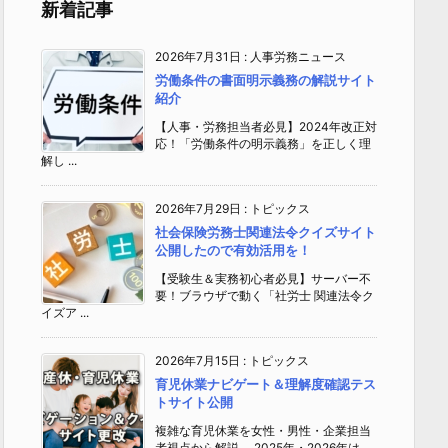
新着記事
2026年7月31日
:
人事労務ニュース
労働条件の書面明示義務の解説サイト
紹介
【人事・労務担当者必見】2024年改正対
応！「労働条件の明示義務」を正しく理
解し ...
2026年7月29日
:
トピックス
社会保険労務士関連法令クイズサイト
公開したので有効活用を！
【受験生＆実務初心者必見】サーバー不
要！ブラウザで動く「社労士 関連法令ク
イズア ...
2026年7月15日
:
トピックス
育児休業ナビゲート＆理解度確認テス
トサイト公開
複雑な育児休業を女性・男性・企業担当
者視点から解説 2025年・2026年は、