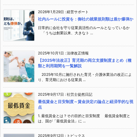
2026年1月29日
:
経営サポート
社内ルールに投資を：御社の就業規則類は盾か爆弾か
日常的に会社を守り従業員活性のルールとなっているか
「うちは創業以来、大きなト ...
2025年10月1日
:
法律改正情報
【2025年法改正】育児期の両立支援制度まとめ（種
類と利用期間を一覧解説
2025年10月に施行された育児・介護休業法の改正によ
り、育児期における従業員 ...
2025年9月17日
:
社労士徒然日記
最低賃金と目安制度～賃金決定の論点と経済学的な視
点
1. 最低賃金とは？その目的と目安制度 最低賃金制度と
は、国が「最低賃金法」に ...
2025年9月12日
:
トピックス