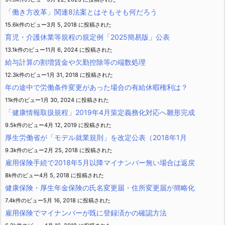
「働き方改革」関連8法案とはそもそも何だろう
15.6k件のビュー
3月 5, 2018 に投稿された
育児・介護休業等規程の規定例「2025簡易版」公表
13.1k件のビュー
11月 6, 2024 に投稿された
給与計算の割増賃金や欠勤控除等の端数処理
12.3k件のビュー
1月 31, 2018 に投稿された
年の途中で労働条件変更があった場合の有給休暇権利は？
11k件のビュー
1月 30, 2024 に投稿された
「健康情報取扱規程」2019年4月策定義務化対応へ雛形完成
9.5k件のビュー
4月 12, 2019 に投稿された
厚生労働省が「モデル就業規則」を改定公表（2018年1月
9.3k件のビュー
2月 25, 2018 に投稿された
雇用保険手続で2018年5月以降マイナンバー無い場合は返戻
8k件のビュー
4月 5, 2018 に投稿された
健康保険・厚生年金保険の氏名変更届・住所変更届が簡略化
7.4k件のビュー
5月 16, 2018 に投稿された
雇用保険でマイナンバーが既に登録済かの確認方法