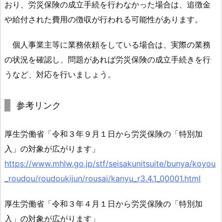
おり、労災保険の成立手続を行わなかった場合は、追徴金
頼
や給付された費用の徴収が行われる可能性があります。
を
し
個人事業主等に業務依頼をしている場合は、実際の業務
て
い
の状況を確認し、問題があれば労災保険の成立手続きを行
る
うなど、対応を行いましょう。
場
合
参考リンク
の
注
厚生労働省「令和３年９月１日から労災保険の「特別加
意
点
入」の対象が広がります」
1.
https://www.mhlw.go.jp/stf/seisakunitsuite/bunya/koyou
3.
_roudou/roudoukijun/rousai/kanyu_r3.4.1_00001.html
1.
参
厚生労働省「令和３年４月１日から労災保険の「特別加
考
入」の対象が広がります」