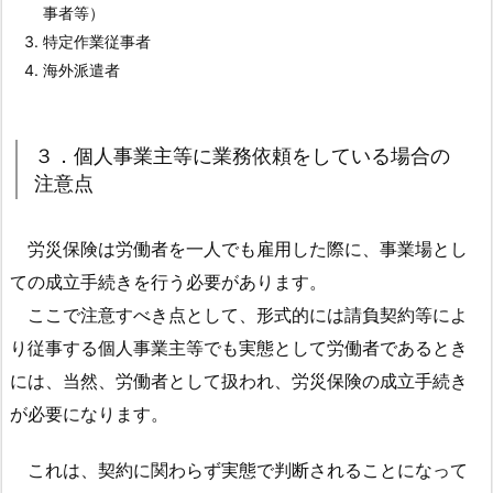
事者等）
入
特定作業従事者
対
海外派遣者
象
者
1.
３．個人事業主等に業務依頼をしている場合の
3.
注意点
３．
個
労災保険は労働者を一人でも雇用した際に、事業場とし
人
事
ての成立手続きを行う必要があります。
業
ここで注意すべき点として、形式的には請負契約等によ
主
り従事する個人事業主等でも実態として労働者であるとき
等
には、当然、労働者として扱われ、労災保険の成立手続き
に
が必要になります。
業
務
これは、契約に関わらず実態で判断されることになって
依