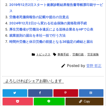
2019年12月2日スタート健康診断結果報告書等帳票印刷サービ
ス
労働者死傷病報告の記載や提出の注意点
2024年12月2日から変わる社会保険の資格取得手続
厚生労働省が労働法令違反による送検企業名をHPで公表
就業規則の届出を本社一括で行う方法
時間外労働と休日労働の前提となる36協定の締結と届出

トピックス

事務手続
,
労働行政
,
労災保険

Posted by
菅野 哲正
よろしければシェアお願いします
B!
Copy