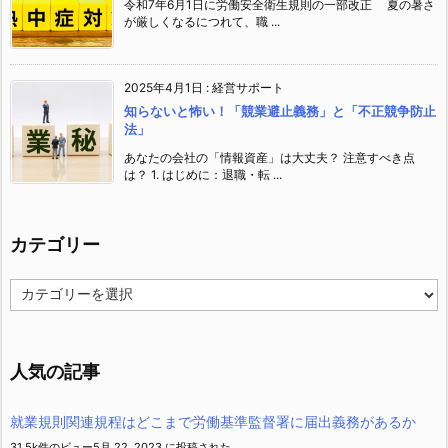
令和7年6月1日に労働安全衛生規則の一部改正 夏の暑さ
が厳しくなるにつれて、職 ...
2025年4月1日
:
経営サポート
知らないと怖い！「競業避止義務」と「不正競争防止
法」
あなたの会社の「情報資産」は大丈夫？ 注意すべき点
は？ 1. はじめに：退職・転 ...
カテゴリー
カ
テ
ゴ
リ
ー
人気の記事
就業規則関連規程はどこまで労働基準監督署に届出義務があるか
31.5k件のビュー
5月 22, 2023 に投稿された