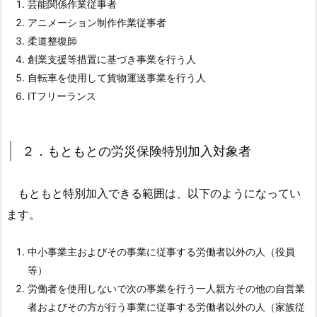
芸能関係作業従事者
対
アニメーション制作作業従事者
象
柔道整復師
1.
創業支援等措置に基づき事業を行う人
2.
自転車を使用して貨物運送事業を行う人
２．
ITフリーランス
も
と
も
２．もともとの労災保険特別加入対象者
と
の
もともと特別加入できる範囲は、以下のようになってい
労
ます。
災
保
中小事業主およびその事業に従事する労働者以外の人（役員
険
等）
特
労働者を使用しないで次の事業を行う一人親方その他の自営業
別
者およびその方が行う事業に従事する労働者以外の人（家族従
加