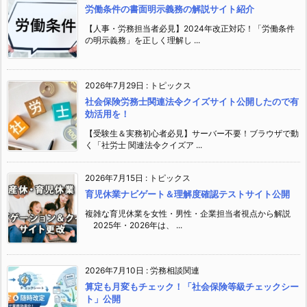
労働条件の書面明示義務の解説サイト紹介
【人事・労務担当者必見】2024年改正対応！「労働条件
の明示義務」を正しく理解し ...
2026年7月29日
:
トピックス
社会保険労務士関連法令クイズサイト公開したので有
効活用を！
【受験生＆実務初心者必見】サーバー不要！ブラウザで動
く「社労士 関連法令クイズア ...
2026年7月15日
:
トピックス
育児休業ナビゲート＆理解度確認テストサイト公開
複雑な育児休業を女性・男性・企業担当者視点から解説
2025年・2026年は、 ...
2026年7月10日
:
労務相談関連
算定も月変もチェック！「社会保険等級チェックシー
ト」公開