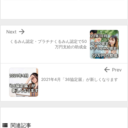

Next
くるみん認定・プラチナくるみん認定で50
万円支給の助成金

Prev
2021年4月「36協定届」が新しくなります

関連記事