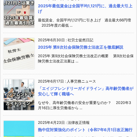
2025年最低賃金は全国平均1,121円に、過去最大引上
げ
最低賃金、全国平均1,121円に引き上げ 過去最大66円増
2025年度の最低 ...
2025年6月30日
:
社労士徒然日記
2025年 第9次社会保険労務士法改正を徹底解説
2025年 第9次社会保険労務士法改正の概要 第9次社会保
険労務士法改正法案は ...
2025年6月17日
:
人事労務ニュース
「エイジフレンドリーガイドライン」高年齢労働者が
安心して輝く職場へ
なぜ今、高年齢労働者の安全が重要なのか？ 2020年3
月16日に厚生労働省から ...
2025年4月23日
:
法律改正情報
熱中症対策強化のポイント（令和7年6月1日改正施行