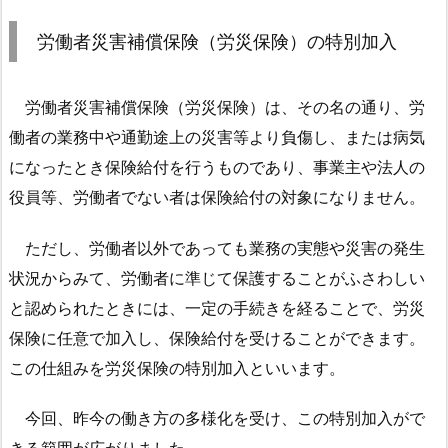
労
働
労働者災害補償保険（労災保険）の特別加入
者
災
害
労働者災害補償保険（労災保険）は、その名の通り、労
補
働者の業務中や通勤途上の災害等より負傷し、または病気
償
になったとき保険給付を行うものであり、事業主や法人の
保
役員等、労働者でない者は保険給付の対象になりません。
険
（労
ただし、労働者以外であっても業務の実態や災害の発生
災
状況からみて、労働者に準じて保護することがふさわしい
保
と認められたときには、一定の手続きを経ることで、労災
険）
保険に任意で加入し、保険給付を受けることができます。
の
特
この仕組みを労災保険の特別加入といいます。
別
加
今回、昨今の働き方の多様化を受け、この特別加入がで
入