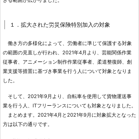
きる範囲が広がりました。
1.
1.
１．
１．拡大された労災保険特別加入の対象
拡
大
働き方の多様化によって、労働者に準じて保護する対象
さ
の範囲の見直しが行われ、2021年4月より、芸能関係作業
れ
従事者、アニメーション制作作業従事者、柔道整復師、創
た
業支援等措置に基づき事業を行う人について対象となりま
労
災
した。
保
険
そして、2021年9月より、自転車を使用して貨物運送事
特
業を行う人、ITフリーランスについても対象となりました。
別
まとめます。2021年4月と2021年9月に対象拡大となった
加
方は以下の通りです。
入
の