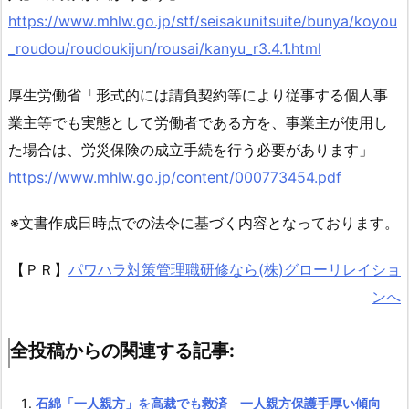
リ
https://www.mhlw.go.jp/stf/seisakunitsuite/bunya/koyou
ン
_roudou/roudoukijun/rousai/kanyu_r3.4.1.html
ク
1.
厚生労働省「形式的には請負契約等により従事する個人事
4.
業主等でも実態として労働者である方を、事業主が使用し
全
た場合は、労災保険の成立手続を行う必要があります」
投
https://www.mhlw.go.jp/content/000773454.pdf
稿
か
※文書作成日時点での法令に基づく内容となっております。
ら
の
【ＰＲ】
パワハラ対策管理職研修なら(株)グローリレイショ
関
ンへ
連
す
る
全投稿からの関連する記事:
記
事:
石綿「一人親方」を高裁でも救済 一人親方保護手厚い傾向