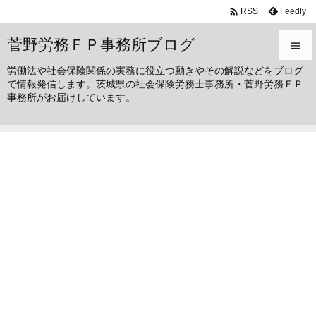

Feedly
RSS
菅野労務ＦＰ事務所ブログ

労働法や社会保険関係の実務に役立つ動きやその解説などをブログ

で情報発信します。茨城県の社会保険労務士事務所・菅野労務ＦＰ
メニュ
事務所がお届けしています。

サイド

前へ

次へ

検索