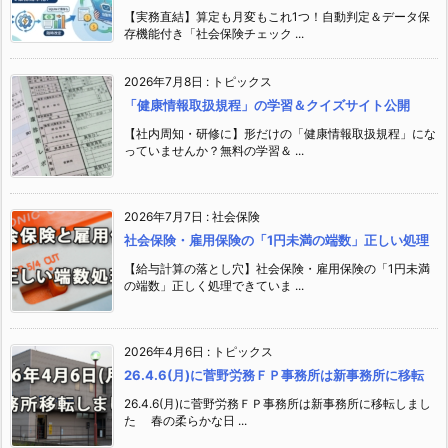
【実務直結】算定も月変もこれ1つ！自動判定＆データ保
存機能付き「社会保険チェック ...
2026年7月8日
:
トピックス
「健康情報取扱規程」の学習＆クイズサイト公開
【社内周知・研修に】形だけの「健康情報取扱規程」にな
っていませんか？無料の学習＆ ...
2026年7月7日
:
社会保険
社会保険・雇用保険の「1円未満の端数」正しい処理
【給与計算の落とし穴】社会保険・雇用保険の「1円未満
の端数」正しく処理できていま ...
2026年4月6日
:
トピックス
26.4.6(月)に菅野労務ＦＰ事務所は新事務所に移転
26.4.6(月)に菅野労務ＦＰ事務所は新事務所に移転しまし
た 春の柔らかな日 ...