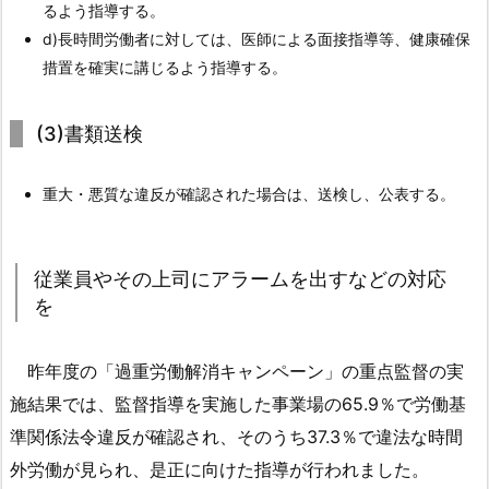
るよう指導する。
働
d)長時間労働者に対しては、医師による面接指導等、健康確保
解
措置を確実に講じるよう指導する。
消
キ
ャ
(3)書類送検
ン
ペ
重大・悪質な違反が確認された場合は、送検し、公表する。
ー
ン
の
従業員やその上司にアラームを出すなどの対応
実
を
施
内
昨年度の「過重労働解消キャンペーン」の重点監督の実
容
施結果では、監督指導を実施した事業場の65.9％で労働基
1.
準関係法令違反が確認され、そのうち37.3％で違法な時間
2.
外労働が見られ、是正に向けた指導が行われました。
1.