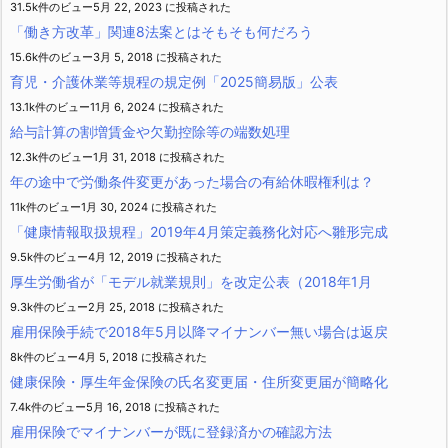
31.5k件のビュー
5月 22, 2023 に投稿された
「働き方改革」関連8法案とはそもそも何だろう
15.6k件のビュー
3月 5, 2018 に投稿された
育児・介護休業等規程の規定例「2025簡易版」公表
13.1k件のビュー
11月 6, 2024 に投稿された
給与計算の割増賃金や欠勤控除等の端数処理
12.3k件のビュー
1月 31, 2018 に投稿された
年の途中で労働条件変更があった場合の有給休暇権利は？
11k件のビュー
1月 30, 2024 に投稿された
「健康情報取扱規程」2019年4月策定義務化対応へ雛形完成
9.5k件のビュー
4月 12, 2019 に投稿された
厚生労働省が「モデル就業規則」を改定公表（2018年1月
9.3k件のビュー
2月 25, 2018 に投稿された
雇用保険手続で2018年5月以降マイナンバー無い場合は返戻
8k件のビュー
4月 5, 2018 に投稿された
健康保険・厚生年金保険の氏名変更届・住所変更届が簡略化
7.4k件のビュー
5月 16, 2018 に投稿された
雇用保険でマイナンバーが既に登録済かの確認方法