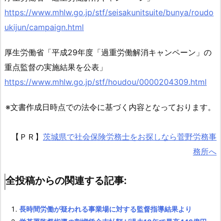
重
https://www.mhlw.go.jp/stf/seisakunitsuite/bunya/roudo
点
ukijun/campaign.html
的
に
厚生労働省「平成29年度「過重労働解消キャンペーン」の
確
重点監督の実施結果を公表」
認
す
https://www.mhlw.go.jp/stf/houdou/0000204309.html
る
※文書作成日時点での法令に基づく内容となっております。
事
項
1.
【ＰＲ】
茨城県で社会保険労務士をお探しなら菅野労務事
2.
務所へ
3.
(3)
全投稿からの関連する記事:
書
類
長時間労働が疑われる事業場に対する監督指導結果より
送