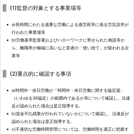
働
(1)監督の対象とする事業場等
解
消
a)長時間にわたる過重な労働による過労死等に係る労災請求が
キ
行われた事業場等
ャ
b)労働基準監督署およびハローワークに寄せられた相談等か
ン
ら、離職率が極端に高いなど若者の「使い捨て」が疑われる企
ペ
業等
ー
ン
(2)重点的に確認する事項
と
は
a)時間外・休日労働が「時間外・休日労働に関する協定届」
1.
（いわゆる36協定）の範囲内であるか等について確認し、法違
2.
反が認められた場合は是正指導する。
2.
b)賃金不払残業が行われていないかについて確認し、法違反が
過
認められた場合は是正指導する。
重
c)不適切な労働時間管理については、労働時間を適正に把握す
労