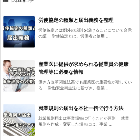
4.
全
投
労使協定の種類と届出義務を整理
稿
労使協定とは例外の規則を設けることについて合意
か
の証 労使協定とは、労働者と使用 ...
ら
の
関
産業医に提供が求められる従業員の健康
連
管理等に必要な情報
す
働き方改革関連法案でも産業医の重要性が増してい
る
る 労働安全衛生法に基づき、従業 ...
記
事:
就業規則の届出を本社一括で行う方法
就業規則届出は事業場毎に行うことが原則 就業
規則を作成・変更した場合には、事業 ...