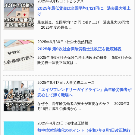
2025年9月12日
:
トピックス
2025年最低賃金は全国平均1,121円に、過去最大引上
げ
最低賃金、全国平均1,121円に引き上げ 過去最大66円増
2025年度の最低 ...
2025年6月30日
:
社労士徒然日記
2025年 第9次社会保険労務士法改正を徹底解説
2025年 第9次社会保険労務士法改正の概要 第9次社会保
険労務士法改正法案は ...
2025年6月17日
:
人事労務ニュース
「エイジフレンドリーガイドライン」高年齢労働者が
安心して輝く職場へ
なぜ今、高年齢労働者の安全が重要なのか？ 2020年3
月16日に厚生労働省から ...
2025年4月23日
:
法律改正情報
熱中症対策強化のポイント（令和7年6月1日改正施行