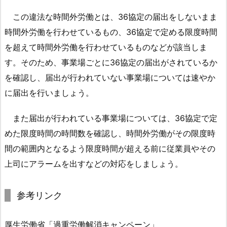
(1)
この違法な時間外労働とは、36協定の届出をしないまま
監
時間外労働を行わせているもの、36協定で定める限度時間
督
の
を超えて時間外労働を行わせているものなどが該当しま
対
す。そのため、事業場ごとに36協定の届出がされているか
象
を確認し、届出が行われていない事業場については速やか
と
に届出を行いましょう。
す
る
また届出が行われている事業場については、36協定で定
事
めた限度時間の時間数を確認し、時間外労働がその限度時
業
間の範囲内となるよう限度時間が超える前に従業員やその
場
上司にアラームを出すなどの対応をしましょう。
等
1.
2.
参考リンク
2.
(2)
厚生労働省「過重労働解消キャンペーン」