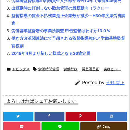
労基署監督指導の割増賃金支払額が過去10年で最高446億円
検
出退勤時に打刻しない勤怠管理の最新動向（ラクロー
1.
監督指導の賃金不払残業是正企業数が減少～H30年度厚労省調
3.
査
従
労働基準監督署の事業所調査 申告監督はわずか13.0％
業
働き方改革関連法にて予想される監督指導強化と労働基準監督
員
官役割
や
2019年4月より新しい様式となる36協定届
そ
の

トピックス

労働時間管理
,
労働行政
,
労基署是正
,
実務ヒント
上
司

Posted by
菅野 哲正
に
ア
よろしければシェアお願いします
ラ
ー
B!
ム
を
Copy