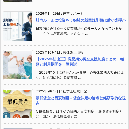
2026年1月29日
:
経営サポート
社内ルールに投資を：御社の就業規則類は盾か爆弾か
日常的に会社を守り従業員活性のルールとなっているか
「うちは創業以来、大きなト ...
2025年10月1日
:
法律改正情報
【2025年法改正】育児期の両立支援制度まとめ（種
類と利用期間を一覧解説
2025年10月に施行された育児・介護休業法の改正によ
り、育児期における従業員 ...
2025年9月17日
:
社労士徒然日記
最低賃金と目安制度～賃金決定の論点と経済学的な視
点
1. 最低賃金とは？その目的と目安制度 最低賃金制度と
は、国が「最低賃金法」に ...