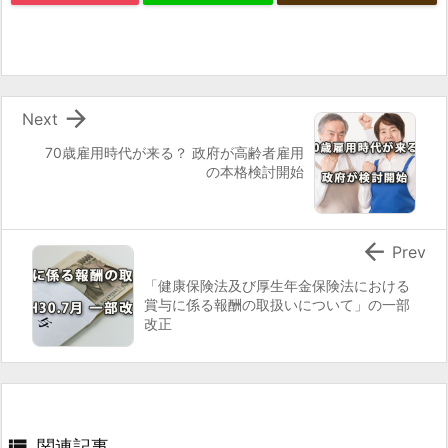
出
す
な
ど
の

Next
対
70歳雇用時代が来る？ 政府が高齢者雇用
応
の本格検討開始
を
1.
3.

Prev
1.
「健康保険法及び厚生年金保険法における
参
賞与に係る報酬の取扱いについて」の一部
考
改正
リ
ン
ク
1.

関連記事