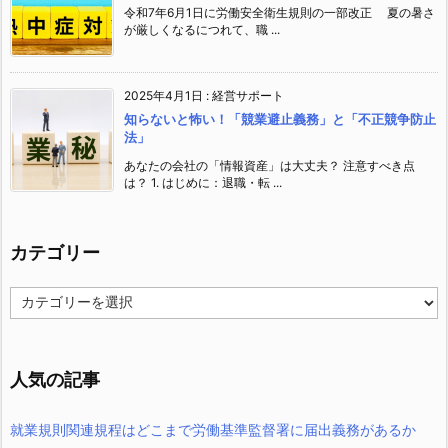
令和7年6月1日に労働安全衛生規則の一部改正 夏の暑さ
が厳しくなるにつれて、職 ...
2025年4月1日
:
経営サポート
知らないと怖い！「競業避止義務」と「不正競争防止
法」
あなたの会社の「情報資産」は大丈夫？ 注意すべき点
は？ 1. はじめに：退職・転 ...
カテゴリー
カ
テ
ゴ
リ
ー
人気の記事
就業規則関連規程はどこまで労働基準監督署に届出義務があるか