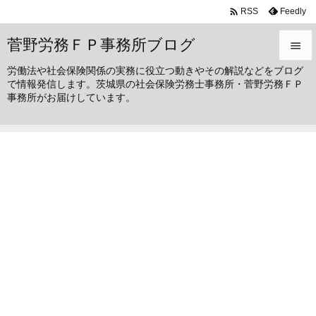

Feedly
RSS
菅野労務ＦＰ事務所ブログ

労働法や社会保険関係の実務に役立つ動きやその解説などをブログ

で情報発信します。茨城県の社会保険労務士事務所・菅野労務ＦＰ
メニュ
事務所がお届けしています。

サイド

前へ

次へ

検索