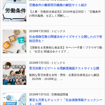
労働条件の書面明示義務の解説サイト紹介
【人事・労務担当者必見】2024年改正対応！「労働条件
の明示義務」を正しく理解し ...
2026年7月29日
:
トピックス
社会保険労務士関連法令クイズサイト公開したので有
効活用を！
【受験生＆実務初心者必見】サーバー不要！ブラウザで動
く「社労士 関連法令クイズア ...
2026年7月15日
:
トピックス
育児休業ナビゲート＆理解度確認テストサイト公開
複雑な育児休業を女性・男性・企業担当者視点から解説
2025年・2026年は、 ...
2026年7月10日
:
労務相談関連
算定も月変もチェック！「社会保険等級チェックシー
ト」公開