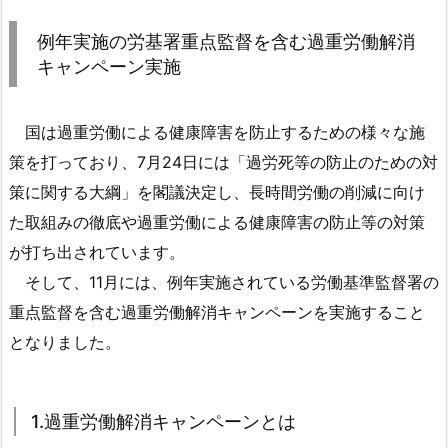
例
年
例年実施の労基署重点監督を含む過重労働解消
実
キャンペーン実施
施
の
国は過重労働による健康障害を防止するための様々な施
労
基
策を打っており、7月24日には「過労死等の防止のための対
署
策に関する大綱」を閣議決定し、長時間労働の削減に向け
重
た取組みの徹底や過重労働による健康障害の防止等の対策
点
が打ち出されています。
監
そして、11月には、例年実施されている労働基準監督署の
督
重点監督を含む過重労働解消キャンペーンを実施すること
を
含
となりました。
む
過
重
1.過重労働解消キャンペーンとは
労