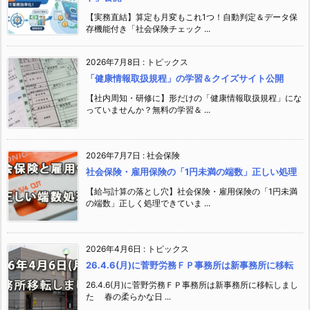
【実務直結】算定も月変もこれ1つ！自動判定＆データ保
存機能付き「社会保険チェック ...
2026年7月8日
:
トピックス
「健康情報取扱規程」の学習＆クイズサイト公開
【社内周知・研修に】形だけの「健康情報取扱規程」にな
っていませんか？無料の学習＆ ...
2026年7月7日
:
社会保険
社会保険・雇用保険の「1円未満の端数」正しい処理
【給与計算の落とし穴】社会保険・雇用保険の「1円未満
の端数」正しく処理できていま ...
2026年4月6日
:
トピックス
26.4.6(月)に菅野労務ＦＰ事務所は新事務所に移転
26.4.6(月)に菅野労務ＦＰ事務所は新事務所に移転しまし
た 春の柔らかな日 ...