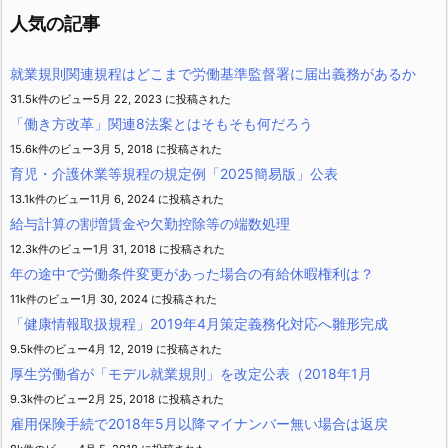
ー
人気の記事
就業規則関連規程はどこまで労働基準監督署に届出義務があるか
31.5k件のビュー
5月 22, 2023 に投稿された
「働き方改革」関連8法案とはそもそも何だろう
15.6k件のビュー
3月 5, 2018 に投稿された
育児・介護休業等規程の規定例「2025簡易版」公表
13.1k件のビュー
11月 6, 2024 に投稿された
給与計算の割増賃金や欠勤控除等の端数処理
12.3k件のビュー
1月 31, 2018 に投稿された
年の途中で労働条件変更があった場合の有給休暇権利は？
11k件のビュー
1月 30, 2024 に投稿された
「健康情報取扱規程」2019年4月策定義務化対応へ雛形完成
9.5k件のビュー
4月 12, 2019 に投稿された
厚生労働省が「モデル就業規則」を改定公表（2018年1月
9.3k件のビュー
2月 25, 2018 に投稿された
雇用保険手続で2018年5月以降マイナンバー無い場合は返戻