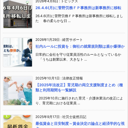
2026年4月6日
:
トピックス
26.4.6(月)に菅野労務ＦＰ事務所は新事務所に移転
26.4.6(月)に菅野労務ＦＰ事務所は新事務所に移転しまし
た 春の柔らかな日 ...
2026年1月29日
:
経営サポート
社内ルールに投資を：御社の就業規則類は盾か爆弾か
日常的に会社を守り従業員活性のルールとなっているか
「うちは創業以来、大きなト ...
2025年10月1日
:
法律改正情報
【2025年法改正】育児期の両立支援制度まとめ（種
類と利用期間を一覧解説
2025年10月に施行された育児・介護休業法の改正によ
り、育児期における従業員 ...
2025年9月17日
:
社労士徒然日記
最低賃金と目安制度～賃金決定の論点と経済学的な視