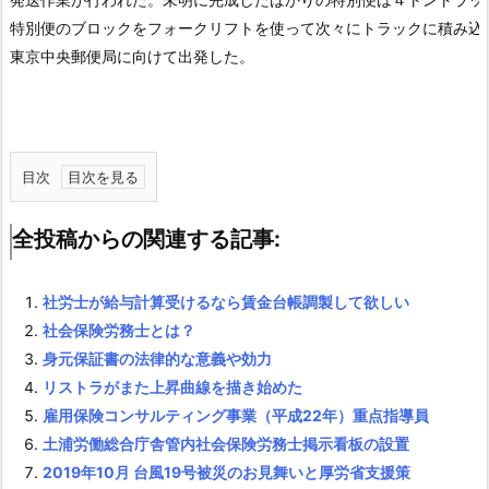
特別便のブロックをフォークリフトを使って次々にトラックに積み込み
東京中央郵便局に向けて出発した。
目次
1.
全
全投稿からの関連する記事:
投
稿
社労士が給与計算受けるなら賃金台帳調製して欲しい
か
社会保険労務士とは？
ら
身元保証書の法律的な意義や効力
の
リストラがまた上昇曲線を描き始めた
関
雇用保険コンサルティング事業（平成22年）重点指導員
連
土浦労働総合庁舎管内社会保険労務士掲示看板の設置
す
2019年10月 台風19号被災のお見舞いと厚労省支援策