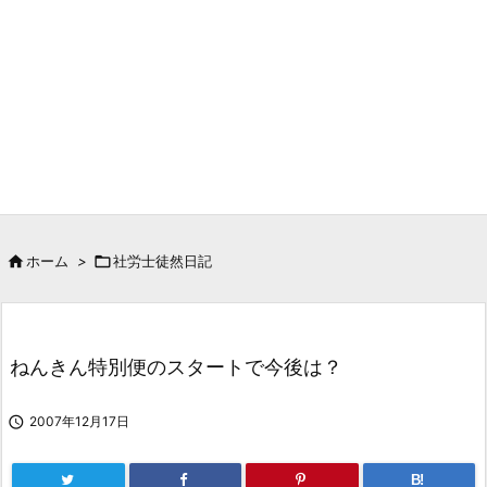

ホーム
>

社労士徒然日記
ねんきん特別便のスタートで今後は？

2007年12月17日
B!