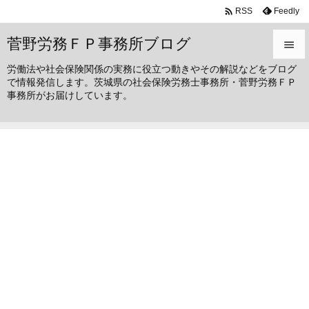

Feedly
RSS
菅野労務ＦＰ事務所ブログ

労働法や社会保険関係の実務に役立つ動きやその解説などをブログ

で情報発信します。茨城県の社会保険労務士事務所・菅野労務ＦＰ
メニュ
事務所がお届けしています。

サイド

前へ

次へ

検索