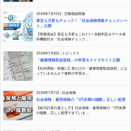
2026年7月10日
:
労務相談関連
算定も月変もチェック！「社会保険等級チェックシー
ト」公開
【実務直結】算定も月変もこれ1つ！自動判定＆データ保
存機能付き「社会保険チェック ...
2026年7月8日
:
トピックス
「健康情報取扱規程」の学習＆クイズサイト公開
【社内周知・研修に】形だけの「健康情報取扱規程」にな
っていませんか？無料の学習＆ ...
2026年7月7日
:
社会保険
社会保険・雇用保険の「1円未満の端数」正しい処理
【給与計算の落とし穴】社会保険・雇用保険の「1円未満
の端数」正しく処理できていま ...