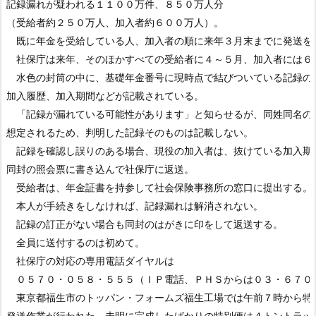
記録漏れが疑われる１１００万件、８５０万人分

（受給者約２５０万人、加入者約６００万人）。

　既に年金を受給している人、加入者の順に来年３月末までに発送を終
　社保庁は来年、そのほかすべての受給者に４～５月、加入者には６～
　水色の封筒の中に、基礎年金番号に現時点で結びついている記録の年
加入履歴、加入期間などが記載されている。

　「記録が漏れている可能性があります」と知らせるが、同姓同名の別
想定されるため、判明した記録そのものは記載しない。

　記録を確認し誤りのある場合、現役の加入者は、抜けている加入期間
同封の照会票に書き込んで社保庁に返送。

　受給者は、年金証書を持参して社会保険事務所の窓口に提出する。

　本人が手続きをしなければ、記録漏れは解消されない。

　記録の訂正がない場合も同封のはがきに印をして返送する。

　全員に送付するのは初めて。

　社保庁の対応の専用電話ダイヤルは

　０５７０・０５８・５５５（ＩＰ電話、ＰＨＳからは０３・６７００
　東京都福生市のトッパン・フォームズ福生工場では午前７時から特別
発送作業が行われた。未明に完成したばかりの特別便は４トントラック