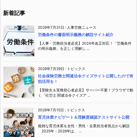
新着記事
2026年7月31日
:
人事労務ニュース
労働条件の書面明示義務の解説サイト紹介
【人事・労務担当者必見】2024年改正対応！「労働条件
の明示義務」を正しく理解し ...
2026年7月29日
:
トピックス
社会保険労務士関連法令クイズサイト公開したので有
効活用を！
【受験生＆実務初心者必見】サーバー不要！ブラウザで動
く「社労士 関連法令クイズア ...
2026年7月15日
:
トピックス
育児休業ナビゲート＆理解度確認テストサイト公開
複雑な育児休業を女性・男性・企業担当者視点から解説
2025年・2026年は、 ...