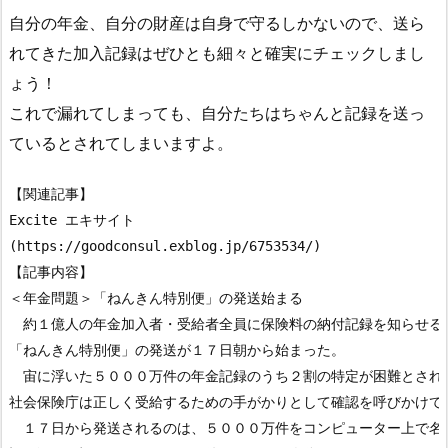
自分の年金、自分の財産は自身で守るしかないので、送ら
れてきた加入記録はぜひとも細々と確実にチェックしまし
ょう！
これで漏れてしまっても、自分たちはちゃんと記録を送っ
ているとされてしまいますよ。
【関連記事】

Excite エキサイト

(https://goodconsul.exblog.jp/6753534/)

【記事内容】

＜年金問題＞「ねんきん特別便」の発送始まる

　約１億人の年金加入者・受給者全員に保険料の納付記録を知らせる

「ねんきん特別便」の発送が１７日朝から始まった。

　宙に浮いた５０００万件の年金記録のうち２割の特定が困難とされる
社会保険庁は正しく受給するための手がかりとして確認を呼びかけてい
　１７日から発送されるのは、５０００万件をコンピューター上で名寄