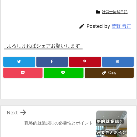
る
記

社労士徒然日記
事:

Posted by
菅野 哲正
よろしければシェアお願いします
B!
Copy

Next
戦略的就業規則の必要性とポイント