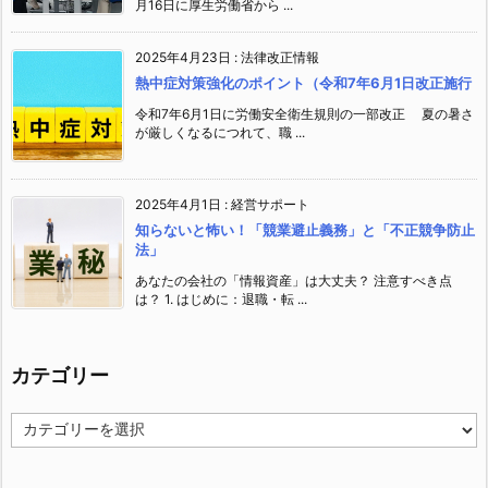
月16日に厚生労働省から ...
2025年4月23日
:
法律改正情報
熱中症対策強化のポイント（令和7年6月1日改正施行
令和7年6月1日に労働安全衛生規則の一部改正 夏の暑さ
が厳しくなるにつれて、職 ...
2025年4月1日
:
経営サポート
知らないと怖い！「競業避止義務」と「不正競争防止
法」
あなたの会社の「情報資産」は大丈夫？ 注意すべき点
は？ 1. はじめに：退職・転 ...
カテゴリー
カ
テ
ゴ
リ