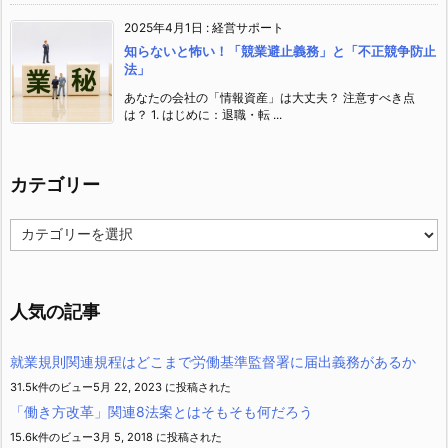
2025年4月1日
:
経営サポート
知らないと怖い！「競業避止義務」と「不正競争防止
法」
あなたの会社の「情報資産」は大丈夫？ 注意すべき点
は？ 1. はじめに：退職・転 ...
カテゴリー
カ
テ
ゴ
リ
ー
人気の記事
就業規則関連規程はどこまで労働基準監督署に届出義務があるか
31.5k件のビュー
5月 22, 2023 に投稿された
「働き方改革」関連8法案とはそもそも何だろう
15.6k件のビュー
3月 5, 2018 に投稿された