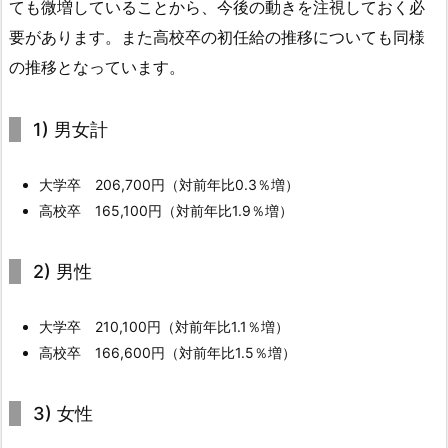
ても微増していることから、今後の動きを注視しておく必
初
要があります。また高校卒の初任給の推移についても同様
任
の推移となっています。
給
1.
1.
1) 男女計
1.
1)
大学卒 206,700円（対前年比0.3％増）
男
高校卒 165,100円（対前年比1.9％増）
女
計
2) 男性
1.
1.
大学卒 210,100円（対前年比1.1％増）
2.
高校卒 166,600円（対前年比1.5％増）
2)
男
3) 女性
性
1.