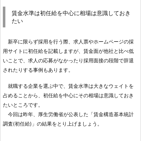
賃
金
賃金水準は初任給を中心に相場は意識しておき
水
たい
準
は
新卒に限らず採用を行う際、求人票やホームページの採
初
任
用サイトに初任給を記載しますが、賃金面が他社と比べ低
給
いことで、求人の応募がなかったり採用面接の段階で辞退
を
されたりする事例もあります。
中
心
就職する企業を選ぶ中で、賃金水準は大きなウェイトを
に
占めることから、初任給を中心にその相場は意識しておき
相
たいところです。
場
今回は昨年、厚生労働省が公表した「賃金構造基本統計
は
意
調査(初任給)」の結果をとり上げましょう。
識
し