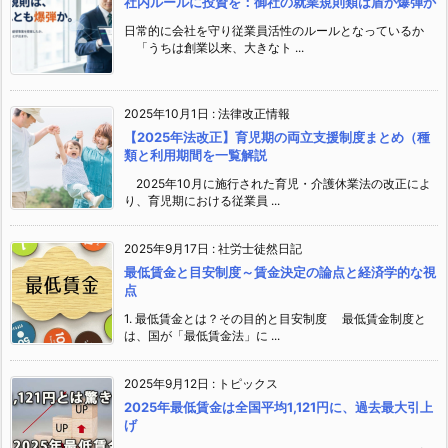
社内ルールに投資を：御社の就業規則類は盾か爆弾か
日常的に会社を守り従業員活性のルールとなっているか
「うちは創業以来、大きなト ...
2025年10月1日
:
法律改正情報
【2025年法改正】育児期の両立支援制度まとめ（種
類と利用期間を一覧解説
2025年10月に施行された育児・介護休業法の改正によ
り、育児期における従業員 ...
2025年9月17日
:
社労士徒然日記
最低賃金と目安制度～賃金決定の論点と経済学的な視
点
1. 最低賃金とは？その目的と目安制度 最低賃金制度と
は、国が「最低賃金法」に ...
2025年9月12日
:
トピックス
2025年最低賃金は全国平均1,121円に、過去最大引上
げ