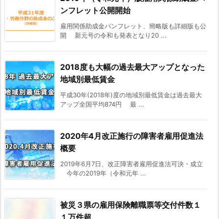
ンフレット公開開始
雇用関係助成金パンフレット、簡略版も詳細版も公
開 新元号の令和も発表となり20 ...
2018度も大幅の過去最大アップとなった
地域別最低賃金
平成30年(2018年)度の地域別最低賃金は過去最大
アップ全国平均874円 最 ...
2020年4月改正施行の障害者雇用促進法
概要
2019年6月7日、改正障害者雇用促進法可決・成立
今年の2019年（令和元年 ...
被災３県の雇用保険離職票等交付件数１
１万件超