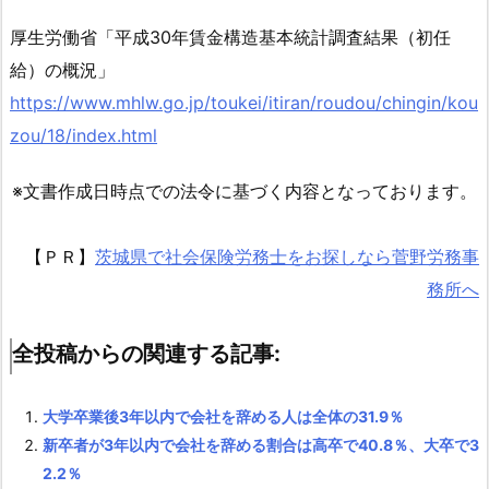
関
厚生労働省「平成30年賃金構造基本統計調査結果（初任
連
給）の概況」
す
https://www.mhlw.go.jp/toukei/itiran/roudou/chingin/kou
る
zou/18/index.html
記
事:
※文書作成日時点での法令に基づく内容となっております。
【ＰＲ】
茨城県で社会保険労務士をお探しなら菅野労務事
務所へ
全投稿からの関連する記事:
大学卒業後3年以内で会社を辞める人は全体の31.9％
新卒者が3年以内で会社を辞める割合は高卒で40.8％、大卒で3
2.2％