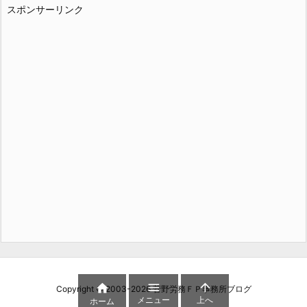
スポンサーリンク



Copyright ©
2003
-2026
菅野労務ＦＰ事務所ブログ
メニュー
上へ
ホーム