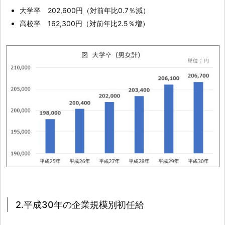
1.
大学卒 202,600円（対前年比0.7％減）
3.
高校卒 162,300円（対前年比2.5％増）
3)
女
性
1.
2.
2.
平
成
3
0
年
の
企
2.平成30年の企業規模別初任給
業
規