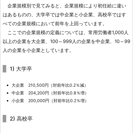
企業規模別で見てみると、企業規模により初任給に違い
模
別
はあるものの、大学卒では中企業と小企業、高校卒ではす
初
べての企業規模において前年を上回っています。
任
ここでの企業規模の定義については、常用労働者1,000人
給
以上の企業を大企業、100～999人の企業を中企業、10～99
1.
人の企業を小企業としています。
2.
1.
1) 大学卒
1)
大
学
大企業 210,500円（対前年比0.2％減）
卒
中企業 204,200円（対前年比0.8％増）
1.
小企業 200,000円（対前年比0.2％増）
2.
2.
2) 高校卒
2)
高