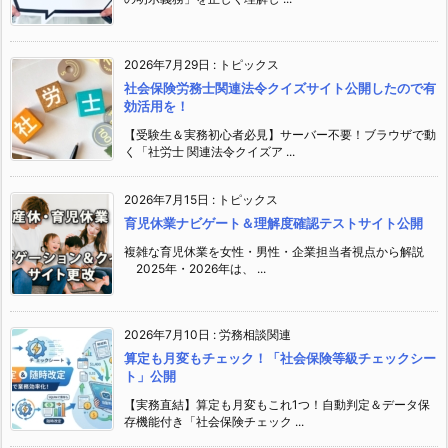
2026年7月29日
:
トピックス
社会保険労務士関連法令クイズサイト公開したので有
効活用を！
【受験生＆実務初心者必見】サーバー不要！ブラウザで動
く「社労士 関連法令クイズア ...
2026年7月15日
:
トピックス
育児休業ナビゲート＆理解度確認テストサイト公開
複雑な育児休業を女性・男性・企業担当者視点から解説
2025年・2026年は、 ...
2026年7月10日
:
労務相談関連
算定も月変もチェック！「社会保険等級チェックシー
ト」公開
【実務直結】算定も月変もこれ1つ！自動判定＆データ保
存機能付き「社会保険チェック ...