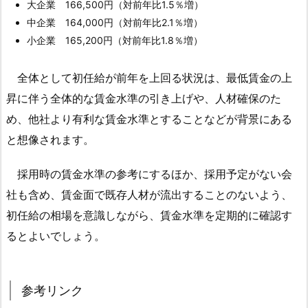
大企業 166,500円（対前年比1.5％増）
校
中企業 164,000円（対前年比2.1％増）
卒
小企業 165,200円（対前年比1.8％増）
1.
3.
全体として初任給が前年を上回る状況は、最低賃金の上
参
昇に伴う全体的な賃金水準の引き上げや、人材確保のた
考
め、他社より有利な賃金水準とすることなどが背景にある
リ
と想像されます。
ン
ク
採用時の賃金水準の参考にするほか、採用予定がない会
1.
社も含め、賃金面で既存人材が流出することのないよう、
4.
初任給の相場を意識しながら、賃金水準を定期的に確認す
全
るとよいでしょう。
投
稿
か
ら
参考リンク
の