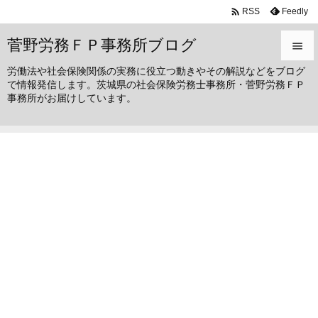

Feedly
RSS
菅野労務ＦＰ事務所ブログ

労働法や社会保険関係の実務に役立つ動きやその解説などをブログ

で情報発信します。茨城県の社会保険労務士事務所・菅野労務ＦＰ
メニュ
事務所がお届けしています。

サイド

前へ

次へ

検索