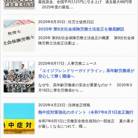
最低賃金、全国平均1,121円に引き上げ 過去最大66円増
2025年度の最低 ...
2025年6月30日
:
社労士徒然日記
2025年 第9次社会保険労務士法改正を徹底解説
2025年 第9次社会保険労務士法改正の概要 第9次社会保
険労務士法改正法案は ...
2025年6月17日
:
人事労務ニュース
「エイジフレンドリーガイドライン」高年齢労働者が
安心して輝く職場へ
なぜ今、高年齢労働者の安全が重要なのか？ 2020年3
月16日に厚生労働省から ...
2025年4月23日
:
法律改正情報
熱中症対策強化のポイント（令和7年6月1日改正施行
令和7年6月1日に労働安全衛生規則の一部改正 夏の暑さ
が厳しくなるにつれて、職 ...