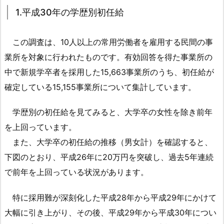
て
1.平成30年の学歴別初任給
お
き
この調査は、10人以上の常用労働者を雇用する民間の事
た
業所を対象に行われたものです。有効回答を得た事業所の
い
中で新規学卒者を採用した15,663事業所のうち、初任給が
1.
確定している15,155事業所について集計しています。
1.
1.
学歴別の初任給を見てみると、大学卒の女性を除き前年
平
を上回っています。
成
3
また、大学卒の初任給の推移（男女計）を確認すると、
0
下図のとおり、平成26年に20万円を突破し、過去5年連続
年
で前年を上回っている状況があります。
の
学
特に採用難が深刻化した平成28年から平成29年にかけて
歴
大幅に引き上がり、その後、平成29年から平成30年につい
別