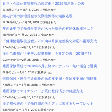
育児・介護休業等規程の規定例「2025簡易版」公表
13.1k件のビュー
11月 6, 2024 に投稿された
給与計算の割増賃金や欠勤控除等の端数処理
12.3k件のビュー
1月 31, 2018 に投稿された
年の途中で労働条件変更があった場合の有給休暇権利は？
11k件のビュー
1月 30, 2024 に投稿された
「健康情報取扱規程」2019年4月策定義務化対応へ雛形完成
9.5k件のビュー
4月 12, 2019 に投稿された
厚生労働省が「モデル就業規則」を改定公表（2018年1月
9.3k件のビュー
2月 25, 2018 に投稿された
雇用保険手続で2018年5月以降マイナンバー無い場合は返戻
8k件のビュー
4月 5, 2018 に投稿された
健康保険・厚生年金保険の氏名変更届・住所変更届が簡略化
7.4k件のビュー
5月 16, 2018 に投稿された
雇用保険でマイナンバーが既に登録済かの確認方法
6.2k件のビュー
4月 16, 2018 に投稿された
厚労省公表の「労働時間の考え方」に関するリーフレット
6.1k件のビュー
12月 6, 2019 に投稿された