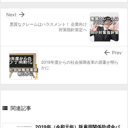

Next
悪質なクレームはハラスメント！ 企業向け
対策指針策定へ

Prev
2019年度からの社会保障改革の原案が明ら
かに

関連記事
2019年（令和元年）版雇用関係助成金パ