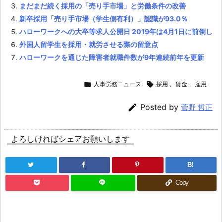
まだまだ続く採用の「売り手市場」と労働条件の改善
新卒採用「売り手市場（学生側有利）」認識が93.0％
ハローワークへの大卒等求人公開日 2019年は4月1日に前倒し
外国人留学生を採用・就労させる際の留意点
ハローワークを通じた障害者就職件数が9年連続前年を更新

人事労務ニュース

採用
,
賃金
,
雇用

Posted by
菅野 哲正
よろしければシェアお願いします
B!
Copy