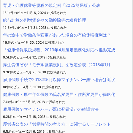
育児・介護休業等規程の規定例「2025簡易版」公表
13.1k件のビュー
11月 6, 2024 に投稿された
給与計算の割増賃金や欠勤控除等の端数処理
12.3k件のビュー
1月 31, 2018 に投稿された
年の途中で労働条件変更があった場合の有給休暇権利は？
11k件のビュー
1月 30, 2024 に投稿された
「健康情報取扱規程」2019年4月策定義務化対応へ雛形完成
9.5k件のビュー
4月 12, 2019 に投稿された
厚生労働省が「モデル就業規則」を改定公表（2018年1月
9.3k件のビュー
2月 25, 2018 に投稿された
雇用保険手続で2018年5月以降マイナンバー無い場合は返戻
8k件のビュー
4月 5, 2018 に投稿された
健康保険・厚生年金保険の氏名変更届・住所変更届が簡略化
7.4k件のビュー
5月 16, 2018 に投稿された
雇用保険でマイナンバーが既に登録済かの確認方法
6.2k件のビュー
4月 16, 2018 に投稿された
厚労省公表の「労働時間の考え方」に関するリーフレット
6.1k件のビュー
12月 6, 2019 に投稿された