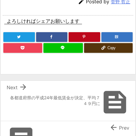

Posted by
菅野 哲正
よろしければシェアお願いします
B!
Copy

Next

各都道府県の平成24年最低賃金が決定、平均７
４９円に

Prev