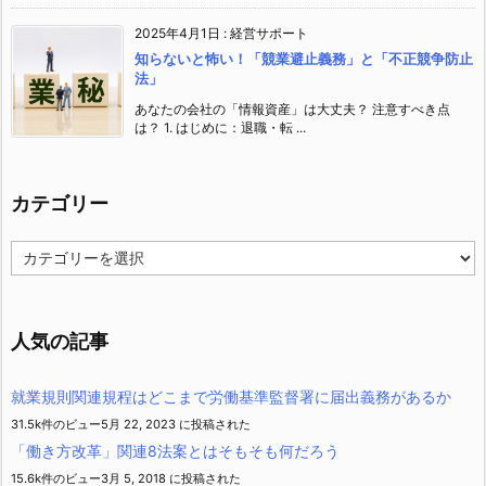
2025年4月1日
:
経営サポート
知らないと怖い！「競業避止義務」と「不正競争防止
法」
あなたの会社の「情報資産」は大丈夫？ 注意すべき点
は？ 1. はじめに：退職・転 ...
カテゴリー
カ
テ
ゴ
リ
ー
人気の記事
就業規則関連規程はどこまで労働基準監督署に届出義務があるか
31.5k件のビュー
5月 22, 2023 に投稿された
「働き方改革」関連8法案とはそもそも何だろう
15.6k件のビュー
3月 5, 2018 に投稿された