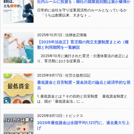
社内ルールに投資を：御社の就業規則類は盾か爆弾か
日常的に会社を守り従業員活性のルールとなっているか
「うちは創業以来、大きなト ...
2025年10月1日
:
法律改正情報
【2025年法改正】育児期の両立支援制度まとめ（種
類と利用期間を一覧解説
2025年10月に施行された育児・介護休業法の改正によ
り、育児期における従業員 ...
2025年9月17日
:
社労士徒然日記
最低賃金と目安制度～賃金決定の論点と経済学的な視
点
1. 最低賃金とは？その目的と目安制度 最低賃金制度と
は、国が「最低賃金法」に ...
2025年9月12日
:
トピックス
2025年最低賃金は全国平均1,121円に、過去最大引上
げ