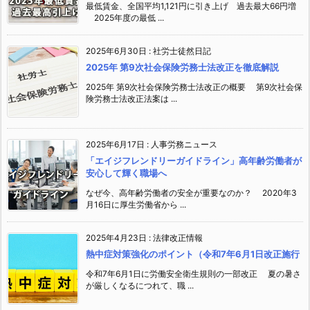
最低賃金、全国平均1,121円に引き上げ 過去最大66円増
2025年度の最低 ...
2025年6月30日
:
社労士徒然日記
2025年 第9次社会保険労務士法改正を徹底解説
2025年 第9次社会保険労務士法改正の概要 第9次社会保
険労務士法改正法案は ...
2025年6月17日
:
人事労務ニュース
「エイジフレンドリーガイドライン」高年齢労働者が
安心して輝く職場へ
なぜ今、高年齢労働者の安全が重要なのか？ 2020年3
月16日に厚生労働省から ...
2025年4月23日
:
法律改正情報
熱中症対策強化のポイント（令和7年6月1日改正施行
令和7年6月1日に労働安全衛生規則の一部改正 夏の暑さ
が厳しくなるにつれて、職 ...