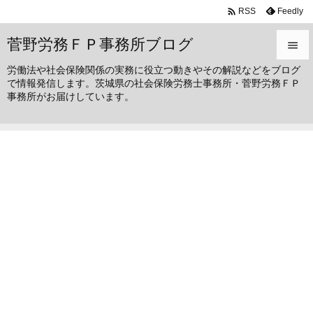

Feedly
RSS
菅野労務ＦＰ事務所ブログ

労働法や社会保険関係の実務に役立つ動きやその解説などをブログ

で情報発信します。茨城県の社会保険労務士事務所・菅野労務ＦＰ
メニュ
事務所がお届けしています。

サイド

前へ

次へ

検索