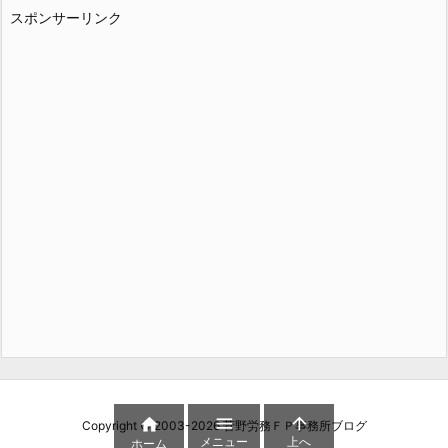
スポンサーリンク



Copyright ©
2003
-2026
菅野労務ＦＰ事務所ブログ
メニュー
上へ
ホーム