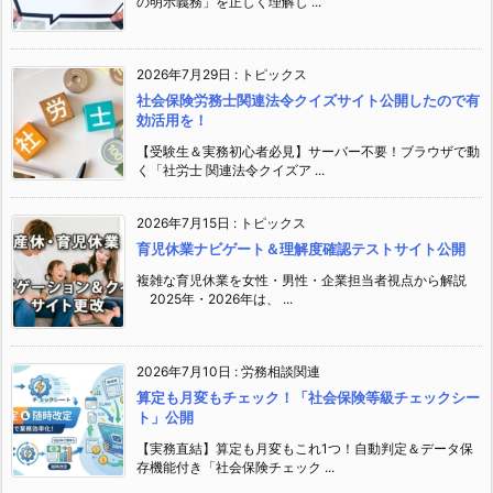
の明示義務」を正しく理解し ...
2026年7月29日
:
トピックス
社会保険労務士関連法令クイズサイト公開したので有
効活用を！
【受験生＆実務初心者必見】サーバー不要！ブラウザで動
く「社労士 関連法令クイズア ...
2026年7月15日
:
トピックス
育児休業ナビゲート＆理解度確認テストサイト公開
複雑な育児休業を女性・男性・企業担当者視点から解説
2025年・2026年は、 ...
2026年7月10日
:
労務相談関連
算定も月変もチェック！「社会保険等級チェックシー
ト」公開
【実務直結】算定も月変もこれ1つ！自動判定＆データ保
存機能付き「社会保険チェック ...