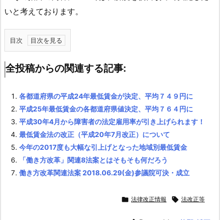
いと考えております。
目次
1.
全
全投稿からの関連する記事:
投
稿
各都道府県の平成24年最低賃金が決定、平均７４９円に
か
平成25年最低賃金の各都道府県値決定、平均７６４円に
ら
平成30年4月から障害者の法定雇用率が引き上げられます！
の
最低賃金法の改正（平成20年7月改正）について
関
今年の2017度も大幅な引上げとなった地域別最低賃金
連
「働き方改革」関連8法案とはそもそも何だろう
す
働き方改革関連法案 2018.06.29(金)参議院可決・成立
る
記

法律改正情報

法改正等
事: