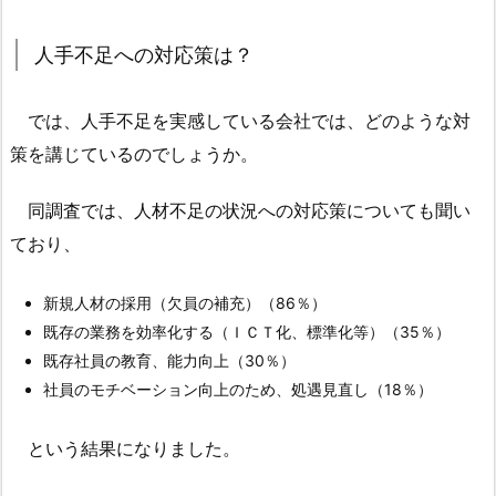
人
人手不足への対応策は？
手
不
足
では、人手不足を実感している会社では、どのような対
へ
策を講じているのでしょうか。
の
対
同調査では、人材不足の状況への対応策についても聞い
応
ており、
策
は？
新規人材の採用（欠員の補充）（86％）
1.
既存の業務を効率化する（ＩＣＴ化、標準化等）（35％）
2.
既存社員の教育、能力向上（30％）
「新
社員のモチベーション向上のため、処遇見直し（18％）
規
人
という結果になりました。
材
の