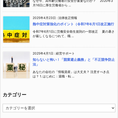
なぜ今、高年齢労働者の安全が重要なのか？ 2020年3
月16日に厚生労働省から ...
2025年4月23日
:
法律改正情報
熱中症対策強化のポイント（令和7年6月1日改正施行
令和7年6月1日に労働安全衛生規則の一部改正 夏の暑さ
が厳しくなるにつれて、職 ...
2025年4月1日
:
経営サポート
知らないと怖い！「競業避止義務」と「不正競争防止
法」
あなたの会社の「情報資産」は大丈夫？ 注意すべき点
は？ 1. はじめに：退職・転 ...
カテゴリー
カ
テ
ゴ