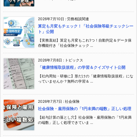
2026年7月10日
:
労務相談関連
算定も月変もチェック！「社会保険等級チェックシー
ト」公開
【実務直結】算定も月変もこれ1つ！自動判定＆データ保
存機能付き「社会保険チェック ...
2026年7月8日
:
トピックス
「健康情報取扱規程」の学習＆クイズサイト公開
【社内周知・研修に】形だけの「健康情報取扱規程」にな
っていませんか？無料の学習＆ ...
2026年7月7日
:
社会保険
社会保険・雇用保険の「1円未満の端数」正しい処理
【給与計算の落とし穴】社会保険・雇用保険の「1円未満
の端数」正しく処理できていま ...