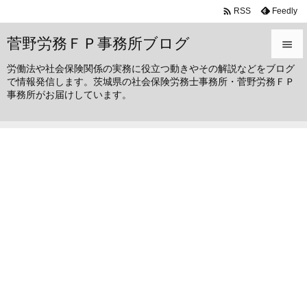

Feedly
RSS
菅野労務ＦＰ事務所ブログ

労働法や社会保険関係の実務に役立つ動きやその解説などをブログ

で情報発信します。茨城県の社会保険労務士事務所・菅野労務ＦＰ
メニュ
事務所がお届けしています。

サイド

前へ

次へ

検索