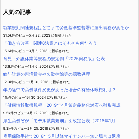
リ
ー
人気の記事
就業規則関連規程はどこまで労働基準監督署に届出義務があるか
31.5k件のビュー
5月 22, 2023 に投稿された
「働き方改革」関連8法案とはそもそも何だろう
15.6k件のビュー
3月 5, 2018 に投稿された
育児・介護休業等規程の規定例「2025簡易版」公表
13.1k件のビュー
11月 6, 2024 に投稿された
給与計算の割増賃金や欠勤控除等の端数処理
12.3k件のビュー
1月 31, 2018 に投稿された
年の途中で労働条件変更があった場合の有給休暇権利は？
11k件のビュー
1月 30, 2024 に投稿された
「健康情報取扱規程」2019年4月策定義務化対応へ雛形完成
9.5k件のビュー
4月 12, 2019 に投稿された
厚生労働省が「モデル就業規則」を改定公表（2018年1月
9.3k件のビュー
2月 25, 2018 に投稿された
雇用保険手続で2018年5月以降マイナンバー無い場合は返戻