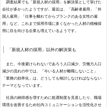
調査結果でも「新規人材の採用」を解決策として挙げた
採
会社が多かったようですが、最近は、「高齢者雇用」「外
用」
国人雇用」「仕事を離れてからブランクのある女性の雇
以
用」など、これまで採用市場に多くなかった人材の積極採
外
の
用に目を向ける企業も増えているようです。
解
決
策
「新規人材の採用」以外の解決策も
も
1.
また、今後避けられないであろう人口減少、労働力人口
3.
減少の流れの中では、「今いる人材が離職しないこと」
人
「業務の効率化」は、どうしても検討しなければならない
材
テーマとなっています。
確
保
社員の納得感を増すために処遇制度を見直したり、職場
の
環境を改善するため社内コミュニケーションを活性化させ
た