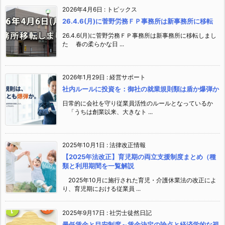
2026年4月6日
:
トピックス
26.4.6(月)に菅野労務ＦＰ事務所は新事務所に移転
26.4.6(月)に菅野労務ＦＰ事務所は新事務所に移転しまし
た 春の柔らかな日 ...
2026年1月29日
:
経営サポート
社内ルールに投資を：御社の就業規則類は盾か爆弾か
日常的に会社を守り従業員活性のルールとなっているか
「うちは創業以来、大きなト ...
2025年10月1日
:
法律改正情報
【2025年法改正】育児期の両立支援制度まとめ（種
類と利用期間を一覧解説
2025年10月に施行された育児・介護休業法の改正によ
り、育児期における従業員 ...
2025年9月17日
:
社労士徒然日記
最低賃金と目安制度～賃金決定の論点と経済学的な視