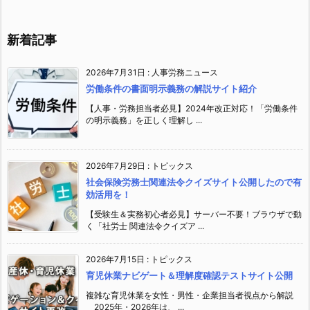
新着記事
2026年7月31日
:
人事労務ニュース
労働条件の書面明示義務の解説サイト紹介
【人事・労務担当者必見】2024年改正対応！「労働条件
の明示義務」を正しく理解し ...
2026年7月29日
:
トピックス
社会保険労務士関連法令クイズサイト公開したので有
効活用を！
【受験生＆実務初心者必見】サーバー不要！ブラウザで動
く「社労士 関連法令クイズア ...
2026年7月15日
:
トピックス
育児休業ナビゲート＆理解度確認テストサイト公開
複雑な育児休業を女性・男性・企業担当者視点から解説
2025年・2026年は、 ...