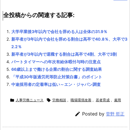
連
す
全投稿からの関連する記事:
る
記
大学卒業後3年以内で会社を辞める人は全体の31.9％
事:
新卒者が3年以内で会社を辞める割合は高卒で40.8％、大卒で3
2.2％
新卒者が3年以内で退職する割合は高卒で4割、大卒で3割
パートタイマーへの年次有給休暇付与時の注意点
66歳以上まで働ける企業の割合に関する調査結果
「平成30年版過労死等防止対策白書」のポイント
中途採用者の定着率は低い～エン・ジャパン調査

人事労務ニュース

労務相談
,
職場環境改善
,
若者育成
,
雇用

Posted by
菅野 哲正