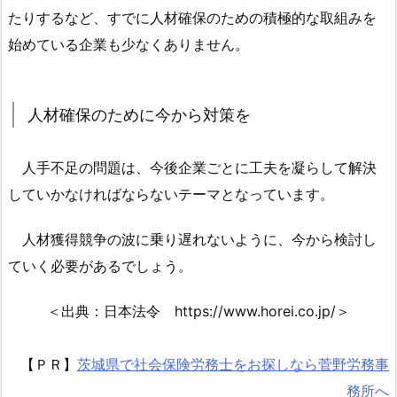
め
たりするなど、すでに人材確保のための積極的な取組みを
に
始めている企業も少なくありません。
今
か
ら
人材確保のために今から対策を
対
策
人手不足の問題は、今後企業ごとに工夫を凝らして解決
を
していかなければならないテーマとなっています。
1.
4.
人材獲得競争の波に乗り遅れないように、今から検討し
全
ていく必要があるでしょう。
投
稿
＜出典：日本法令 https://www.horei.co.jp/＞
か
ら
【ＰＲ】
茨城県で社会保険労務士をお探しなら菅野労務事
の
関
務所へ