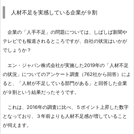
人
材
人材不足を実感している企業が９割
不
足
を
企業の「人手不足」の問題については、しばしば新聞や
実
テレビでも報道されるところですが、自社の状況はいかが
感
でしょうか？
し
て
エン・ジャパン株式会社が実施した2019年の「人材不足
い
の状況」についてのアンケート調査（762社から回答）によ
る
ると、「人材が不足している部門がある」と回答した企業
企
が９割という結果だったそうです。
業
が
これは、2016年の調査に比べ、５ポイント上昇した数字
９
となっており、３年前よりも人材不足感が増していること
割
が伺えます。
1.
1.