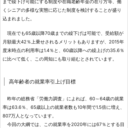
まで繰下げ可能にする制度や在職老齢年金の在り方等、働
始
くシニアの多様な実態に応じた制度を検討することが盛り
年
込まれました。
齢：
7
現在でも65歳以降70歳までの繰下げは可能で、受給額が
0
月額最大42％上乗せされるメリットもありますが、2015年
歳
度末時点の利用率は1.4％と、60歳以降への繰上げの35.6％
超
に比べて低く、この周知にも取り組むとされています。
が
可
能
高年齢者の就業率引上げ目標
に
1.
2.
昨年の総務省「労働力調査」によれば、60～64歳の就業
高
率は63.6％、65歳以上の就業者数も10年間で1.5倍に増え、
年
807万人となっています。
齢
今回の大綱では、この就業率を2020年には67％とする目
者