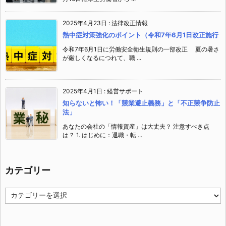
2025年4月23日
:
法律改正情報
熱中症対策強化のポイント（令和7年6月1日改正施行
令和7年6月1日に労働安全衛生規則の一部改正 夏の暑さ
が厳しくなるにつれて、職 ...
2025年4月1日
:
経営サポート
知らないと怖い！「競業避止義務」と「不正競争防止
法」
あなたの会社の「情報資産」は大丈夫？ 注意すべき点
は？ 1. はじめに：退職・転 ...
カテゴリー
カ
テ
ゴ
リ