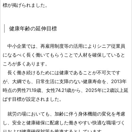
標が掲げられました。
の
就
業
健康年齢の延伸目標
率
引
上
中小企業では、再雇用制度等の活用によりシニア従業員
げ
になるべく長く働いてもらうことで人材を確保していると
目
ころが多くあります。
標
長く働き続けるためには健康であることが不可欠です
1.
が、大綱でも、日常生活に支障のない健康寿命を、2013年
3.
時点の男性71.19歳、女性74.21歳から、2025年に2歳以上延
健
ばす目標が設定されました。
康
年
就労の場においても、加齢に伴う身体機能の変化を考慮
齢
し、安全と健康確保に配慮した働きやすい快適な職場づく
の
延
りおよび健康確保対策を推進するとしています。