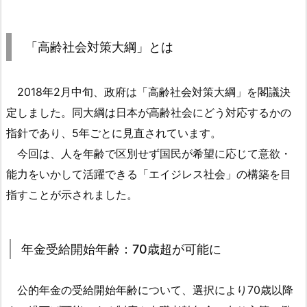
1.
「高
齢
「高齢社会対策大綱」とは
社
会
対
2018年2月中旬、政府は「高齢社会対策大綱」を閣議決
策
定しました。同大綱は日本が高齢社会にどう対応するかの
大
指針であり、5年ごとに見直されています。
綱」
今回は、人を年齢で区別せず国民が希望に応じて意欲・
と
能力をいかして活躍できる「エイジレス社会」の構築を目
は
指すことが示されました。
1.
1.
年
年金受給開始年齢：70歳超が可能に
金
受
給
公的年金の受給開始年齢について、選択により70歳以降
開