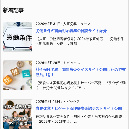
新着記事
2026年7月31日
:
人事労務ニュース
労働条件の書面明示義務の解説サイト紹介
【人事・労務担当者必見】2024年改正対応！「労働条件
の明示義務」を正しく理解し ...
2026年7月29日
:
トピックス
社会保険労務士関連法令クイズサイト公開したので有
効活用を！
【受験生＆実務初心者必見】サーバー不要！ブラウザで動
く「社労士 関連法令クイズア ...
2026年7月15日
:
トピックス
育児休業ナビゲート＆理解度確認テストサイト公開
複雑な育児休業を女性・男性・企業担当者視点から解説
2025年・2026年は、 ...