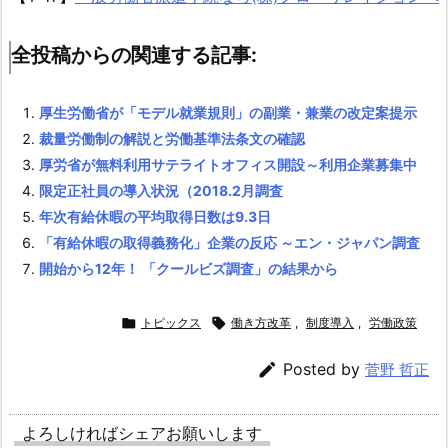
も
明
全投稿からの関連する記事:
記
1.
厚生労働省が「モデル就業規則」の副業・兼業の改定案提示
5.
裁量労働制の解説と労働基準法条文の確認
全
厚労省が無料利用サテライトオフィス開設～利用企業募集中
投
限定正社員の導入状況（2018.2月調査
稿
年次有給休暇の平均取得日数は9.3日
か
「有給休暇の取得義務化」企業の反応 ～エン・ジャパン調査
ら
開始から12年！ 「クールビズ調査」の結果から
の
関

トピックス

働き方改革
,
制度導入
,
労働政策
連
す

Posted by
菅野 哲正
る
記
よろしければシェアお願いします
事: