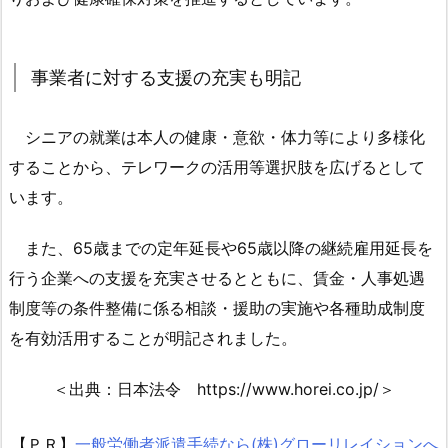
伸
目
標
事業者に対する支援の充実も明記
1.
4.
シニアの就業は本人の健康・意欲・体力等により多様化
事
することから、テレワークの活用等選択肢を広げるとして
業
います。
者
に
また、65歳までの定年延長や65歳以降の継続雇用延長を
対
行う企業への支援を充実させるとともに、賃金・人事処遇
す
制度等の条件整備に係る相談・援助の実施や各種助成制度
る
支
を有効活用することが明記されました。
援
の
＜出典：日本法令 https://www.horei.co.jp/＞
充
実
【ＰＲ】
一般労働者派遣手続なら(株)グローリレイションへ