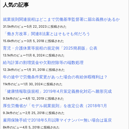
ー
人気の記事
就業規則関連規程はどこまで労働基準監督署に届出義務があるか
31.5k件のビュー
5月 22, 2023 に投稿された
「働き方改革」関連8法案とはそもそも何だろう
15.6k件のビュー
3月 5, 2018 に投稿された
育児・介護休業等規程の規定例「2025簡易版」公表
13.1k件のビュー
11月 6, 2024 に投稿された
給与計算の割増賃金や欠勤控除等の端数処理
12.3k件のビュー
1月 31, 2018 に投稿された
年の途中で労働条件変更があった場合の有給休暇権利は？
11k件のビュー
1月 30, 2024 に投稿された
「健康情報取扱規程」2019年4月策定義務化対応へ雛形完成
9.5k件のビュー
4月 12, 2019 に投稿された
厚生労働省が「モデル就業規則」を改定公表（2018年1月
9.3k件のビュー
2月 25, 2018 に投稿された
雇用保険手続で2018年5月以降マイナンバー無い場合は返戻
8k件のビュー
4月 5, 2018 に投稿された