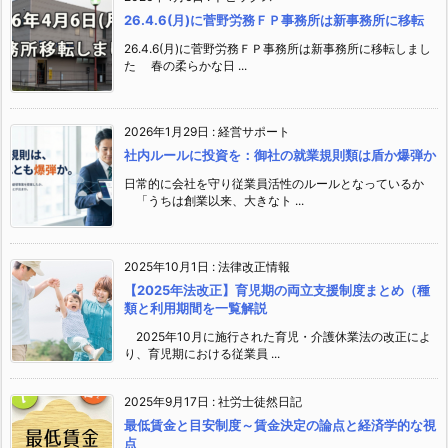
26.4.6(月)に菅野労務ＦＰ事務所は新事務所に移転
26.4.6(月)に菅野労務ＦＰ事務所は新事務所に移転しまし
た 春の柔らかな日 ...
2026年1月29日
:
経営サポート
社内ルールに投資を：御社の就業規則類は盾か爆弾か
日常的に会社を守り従業員活性のルールとなっているか
「うちは創業以来、大きなト ...
2025年10月1日
:
法律改正情報
【2025年法改正】育児期の両立支援制度まとめ（種
類と利用期間を一覧解説
2025年10月に施行された育児・介護休業法の改正によ
り、育児期における従業員 ...
2025年9月17日
:
社労士徒然日記
最低賃金と目安制度～賃金決定の論点と経済学的な視
点