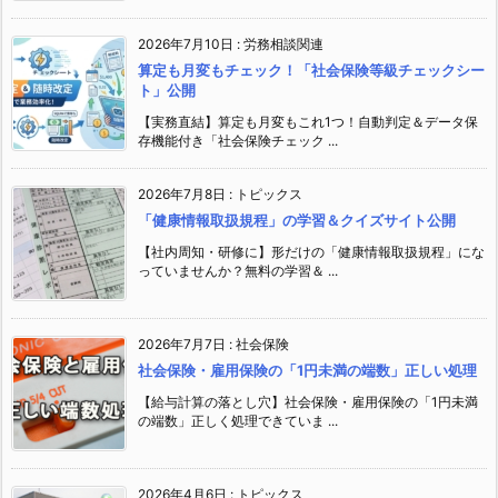
2026年7月10日
:
労務相談関連
算定も月変もチェック！「社会保険等級チェックシー
ト」公開
【実務直結】算定も月変もこれ1つ！自動判定＆データ保
存機能付き「社会保険チェック ...
2026年7月8日
:
トピックス
「健康情報取扱規程」の学習＆クイズサイト公開
【社内周知・研修に】形だけの「健康情報取扱規程」にな
っていませんか？無料の学習＆ ...
2026年7月7日
:
社会保険
社会保険・雇用保険の「1円未満の端数」正しい処理
【給与計算の落とし穴】社会保険・雇用保険の「1円未満
の端数」正しく処理できていま ...
2026年4月6日
:
トピックス