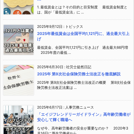
1. 最低賃金とは？その目的と目安制度 最低賃金制度と
は、国が「最低賃金法」に ...
2025年9月12日
:
トピックス
2025年最低賃金は全国平均1,121円に、過去最大引上
げ
最低賃金、全国平均1,121円に引き上げ 過去最大66円増
2025年度の最低 ...
2025年6月30日
:
社労士徒然日記
2025年 第9次社会保険労務士法改正を徹底解説
2025年 第9次社会保険労務士法改正の概要 第9次社会保
険労務士法改正法案は ...
2025年6月17日
:
人事労務ニュース
「エイジフレンドリーガイドライン」高年齢労働者が
安心して輝く職場へ
なぜ今、高年齢労働者の安全が重要なのか？ 2020年3
月16日に厚生労働省から ...