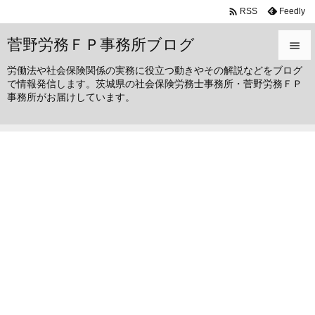

Feedly
RSS
菅野労務ＦＰ事務所ブログ

労働法や社会保険関係の実務に役立つ動きやその解説などをブログ

で情報発信します。茨城県の社会保険労務士事務所・菅野労務ＦＰ
メニュ
事務所がお届けしています。

サイド

前へ

次へ

検索