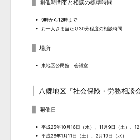
開催時間帯と相談の標準時間
開
催
9時から12時まで
日
お一人さま当たり30分程度の相談時間
時・
場
場所
所
3.
東地区公民館 会議室
1.
開
催
八郷地区『社会保険・労務相談
日
3.
開催日
2.
開
平成25年10月16日（水）、11月9日（土）、1
催
平成26年1月11日（土）、2月19日（水）
時