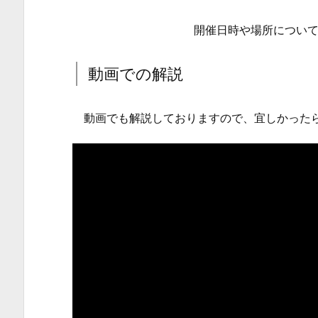
労
働
開催日時や場所につい
問
題
動画での解説
な
ど
動画でも解説しておりますので、宜しかった
の
相
談
例
2.
動
画
で
の
解