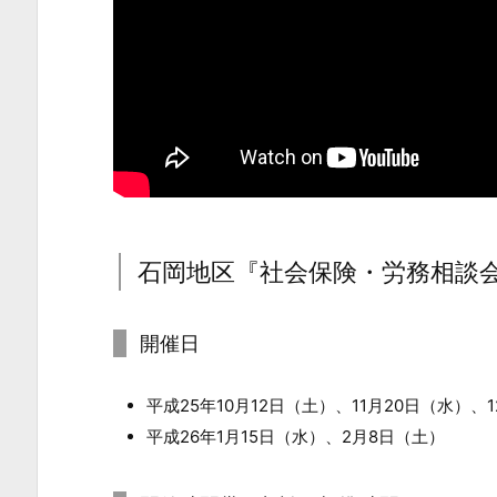
説
3.
石
岡
地
区
『社
会
保
石岡地区『社会保険・労務相談
険・
労
開催日
務
相
平成25年10月12日（土）、11月20日（水）、
談
平成26年1月15日（水）、2月8日（土）
会』
の