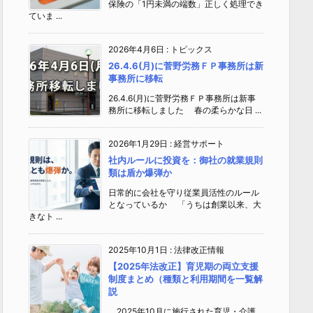
保険の「1円未満の端数」正しく処理でき
ていま ...
2026年4月6日
:
トピックス
26.4.6(月)に菅野労務ＦＰ事務所は新
事務所に移転
26.4.6(月)に菅野労務ＦＰ事務所は新事
務所に移転しました 春の柔らかな日 ...
2026年1月29日
:
経営サポート
社内ルールに投資を：御社の就業規則
類は盾か爆弾か
日常的に会社を守り従業員活性のルール
となっているか 「うちは創業以来、大
きなト ...
2025年10月1日
:
法律改正情報
【2025年法改正】育児期の両立支援
制度まとめ（種類と利用期間を一覧解
説
2025年10月に施行された育児・介護