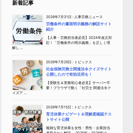
新着記事
2026年7月31日
:
人事労務ニュース
労働条件の書面明示義務の解説サイト
紹介
【人事・労務担当者必見】2024年改正対
応！「労働条件の明示義務」を正しく理
解し ...
2026年7月29日
:
トピックス
社会保険労務士関連法令クイズサイト
公開したので有効活用を！
【受験生＆実務初心者必見】サーバー不
要！ブラウザで動く「社労士 関連法令ク
イズア ...
2026年7月15日
:
トピックス
育児休業ナビゲート＆理解度確認テス
トサイト公開
複雑な育児休業を女性・男性・企業担当
者視点から解説 2025年・2026年は、