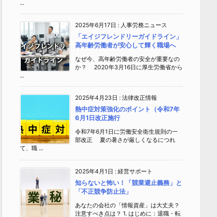
...
2025年6月17日
:
人事労務ニュース
「エイジフレンドリーガイドライン」
高年齢労働者が安心して輝く職場へ
なぜ今、高年齢労働者の安全が重要なの
か？ 2020年3月16日に厚生労働省から
...
2025年4月23日
:
法律改正情報
熱中症対策強化のポイント（令和7年
6月1日改正施行
令和7年6月1日に労働安全衛生規則の一
部改正 夏の暑さが厳しくなるにつれ
て、職 ...
2025年4月1日
:
経営サポート
知らないと怖い！「競業避止義務」と
「不正競争防止法」
あなたの会社の「情報資産」は大丈夫？
注意すべき点は？ 1. はじめに：退職・転