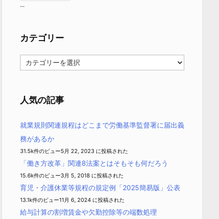
...
カテゴリー
カ
テ
ゴ
リ
ー
人気の記事
就業規則関連規程はどこまで労働基準監督署に届出義
務があるか
31.5k件のビュー
5月 22, 2023 に投稿された
「働き方改革」関連8法案とはそもそも何だろう
15.6k件のビュー
3月 5, 2018 に投稿された
育児・介護休業等規程の規定例「2025簡易版」公表
13.1k件のビュー
11月 6, 2024 に投稿された
給与計算の割増賃金や欠勤控除等の端数処理