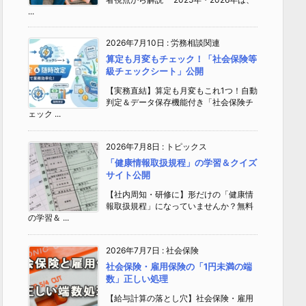
...
2026年7月10日
:
労務相談関連
算定も月変もチェック！「社会保険等
級チェックシート」公開
【実務直結】算定も月変もこれ1つ！自動
判定＆データ保存機能付き「社会保険チ
ェック ...
2026年7月8日
:
トピックス
「健康情報取扱規程」の学習＆クイズ
サイト公開
【社内周知・研修に】形だけの「健康情
報取扱規程」になっていませんか？無料
の学習＆ ...
2026年7月7日
:
社会保険
社会保険・雇用保険の「1円未満の端
数」正しい処理
【給与計算の落とし穴】社会保険・雇用