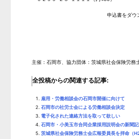
八
郷
申込書をダウ
地
区
『社
会
保
主催：石岡市、協力団体：茨城県社会保険労務
険・
労
全投稿からの関連する記事:
務
相
談
雇用・労働相談会の石岡市開催に向けて
会』
石岡市の社労士会による労働相談会決定
の
電子化された連絡方法を取って欲しい
開
石岡市・小美玉市合同企業採用説明会の新聞記
催
茨城県社会保険労務士会広報委員長を拝命（H2