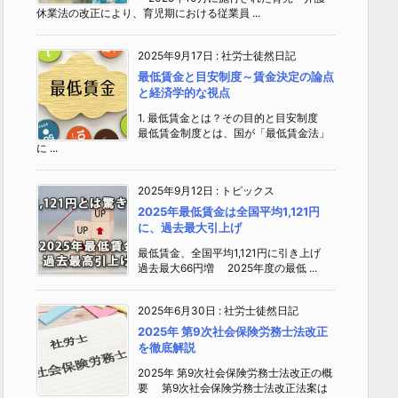
休業法の改正により、育児期における従業員 ...
2025年9月17日
:
社労士徒然日記
最低賃金と目安制度～賃金決定の論点
と経済学的な視点
1. 最低賃金とは？その目的と目安制度
最低賃金制度とは、国が「最低賃金法」
に ...
2025年9月12日
:
トピックス
2025年最低賃金は全国平均1,121円
に、過去最大引上げ
最低賃金、全国平均1,121円に引き上げ
過去最大66円増 2025年度の最低 ...
2025年6月30日
:
社労士徒然日記
2025年 第9次社会保険労務士法改正
を徹底解説
2025年 第9次社会保険労務士法改正の概
要 第9次社会保険労務士法改正法案は