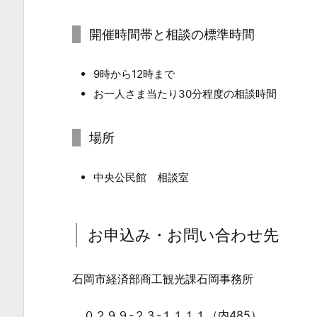
間
開催時間帯と相談の標準時間
帯
と
9時から12時まで
相
お一人さま当たり30分程度の相談時間
談
の
標
場所
準
時
中央公民館 相談室
間
3.
お申込み・お問い合わせ先
3.
場
所
石岡市経済部商工観光課石岡事務所
4.
０２９９-２３-１１１１（内485）