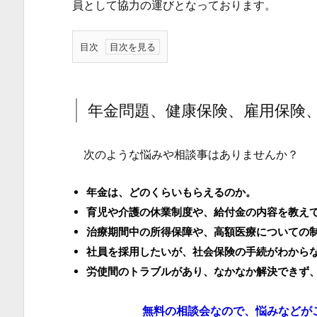
員として協力の運びとなっております。
目次
1.
年
金
年金問題、健康保険、雇用保険
問
題、
次のような悩みや相談事はありませんか？
健
康
年金は、どのくらいもらえるのか。
保
育児や介護の休業制度や、給付金の内容を教え
険、
治療期間中の所得保障や、高額医療についての
雇
社員を採用したいが、社会保険の手続がわから
用
労使間のトラブルがあり、なかなか解決できず
保
険、
無料の相談会なので、悩みなどが