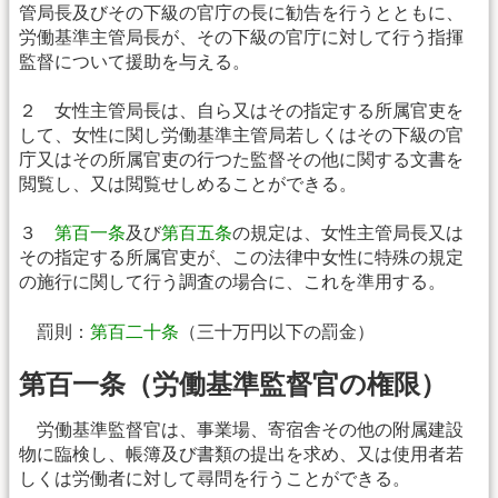
管局長及びその下級の官庁の長に勧告を行うとともに、
労働基準主管局長が、その下級の官庁に対して行う指揮
監督について援助を与える。
２ 女性主管局長は、自ら又はその指定する所属官吏を
して、女性に関し労働基準主管局若しくはその下級の官
庁又はその所属官吏の行つた監督その他に関する文書を
閲覧し、又は閲覧せしめることができる。
３
第百一条
及び
第百五条
の規定は、女性主管局長又は
その指定する所属官吏が、この法律中女性に特殊の規定
の施行に関して行う調査の場合に、これを準用する。
罰則：
第百二十条
（三十万円以下の罰金）
第百一条（労働基準監督官の権限）
労働基準監督官は、事業場、寄宿舎その他の附属建設
物に臨検し、帳簿及び書類の提出を求め、又は使用者若
しくは労働者に対して尋問を行うことができる。