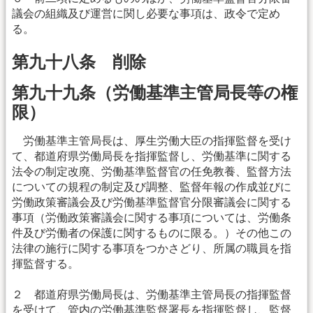
議会の組織及び運営に関し必要な事項は、政令で定め
る。
第九十八条 削除
第九十九条（労働基準主管局長等の権
限）
労働基準主管局長は、厚生労働大臣の指揮監督を受け
て、都道府県労働局長を指揮監督し、労働基準に関する
法令の制定改廃、労働基準監督官の任免教養、監督方法
についての規程の制定及び調整、監督年報の作成並びに
労働政策審議会及び労働基準監督官分限審議会に関する
事項（労働政策審議会に関する事項については、労働条
件及び労働者の保護に関するものに限る。）その他この
法律の施行に関する事項をつかさどり、所属の職員を指
揮監督する。
２ 都道府県労働局長は、労働基準主管局長の指揮監督
を受けて、管内の労働基準監督署長を指揮監督し、監督