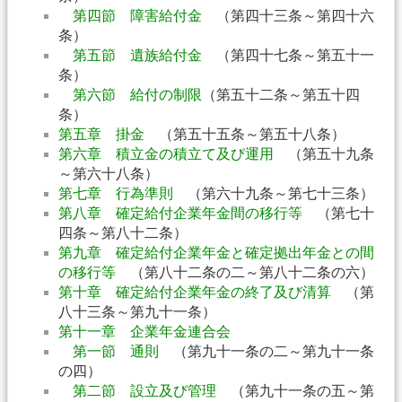
第四節 障害給付金
（第四十三条～第四十六
条）
第五節 遺族給付金
（第四十七条～第五十一
条）
第六節 給付の制限
（第五十二条～第五十四
条）
第五章 掛金
（第五十五条～第五十八条）
第六章 積立金の積立て及び運用
（第五十九条
～第六十八条）
第七章 行為準則
（第六十九条～第七十三条）
第八章 確定給付企業年金間の移行等
（第七十
四条～第八十二条）
第九章 確定給付企業年金と確定拠出年金との間
の移行等
（第八十二条の二～第八十二条の六）
第十章 確定給付企業年金の終了及び清算
（第
八十三条～第九十一条）
第十一章 企業年金連合会
第一節 通則
（第九十一条の二～第九十一条
の四）
第二節 設立及び管理
（第九十一条の五～第