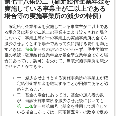
第七十八条の二（確定給付企業年金を
実施している事業主が二以上である
場合等の実施事業所の減少の特例）
確定給付企業年金を実施している事業主が二以上であ
る場合又は基金が二以上の事業主により設立された場合
において、事業主等が一の事業主の実施事業所の全てを
減少させようとする場合であって次に掲げる要件を満た
すときは、
前条
第一項の規定にかかわらず、厚生労働大
臣の承認（確定給付企業年金が基金型企業年金である場
合にあっては、認可）を受けて、当該実施事業所を減少
させることができる。
一 減少させようとする実施事業所の事業主が確
定給付企業年金を継続することが困難であると認
められること。
二 基金の場合にあっては、基金の加入者の数
が、当該実施事業所を減少させた後においても、
第十二条
第一項第四号（基金を共同して設立して
いる場合にあっては、同項第五号）の政令で定め