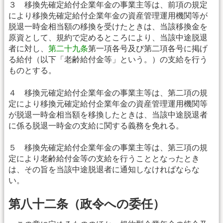
３ 移換先確定給付企業年金の事業主等は、前項の規定
により移換先確定給付企業年金の資産管理運用機関等が
脱退一時金相当額の移換を受けたときは、当該移換金を
原資として、規約で定めるところにより、当該中途脱退
者に対し、
第二十九条
第一項各号及び第二項各号に掲げ
る給付（以下「老齢給付金等」という。）の支給を行う
ものとする。
４ 移換元確定給付企業年金の事業主等は、第二項の規
定により移換元確定給付企業年金の資産管理運用機関等
が脱退一時金相当額を移換したときは、当該中途脱退者
に係る脱退一時金の支給に関する義務を免れる。
５ 移換先確定給付企業年金の事業主等は、第三項の規
定により老齢給付金等の支給を行うこととなったとき
は、その旨を当該中途脱退者に通知しなければならな
い。
第八十二条（政令への委任）