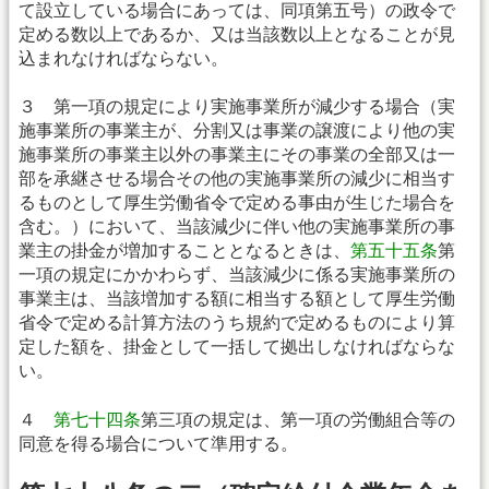
て設立している場合にあっては、同項第五号）の政令で
定める数以上であるか、又は当該数以上となることが見
込まれなければならない。
３ 第一項の規定により実施事業所が減少する場合（実
施事業所の事業主が、分割又は事業の譲渡により他の実
施事業所の事業主以外の事業主にその事業の全部又は一
部を承継させる場合その他の実施事業所の減少に相当す
るものとして厚生労働省令で定める事由が生じた場合を
含む。）において、当該減少に伴い他の実施事業所の事
業主の掛金が増加することとなるときは、
第五十五条
第
一項の規定にかかわらず、当該減少に係る実施事業所の
事業主は、当該増加する額に相当する額として厚生労働
省令で定める計算方法のうち規約で定めるものにより算
定した額を、掛金として一括して拠出しなければならな
い。
４
第七十四条
第三項の規定は、第一項の労働組合等の
同意を得る場合について準用する。