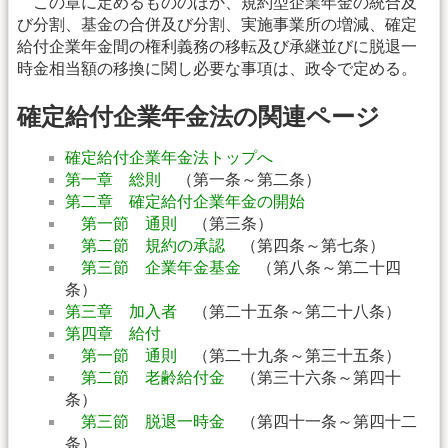
この章に定めるもののほか、規約型企業年金の統合及
び分割、基金の合併及び分割、実施事業所の増減、確定
給付企業年金間の権利義務の移転及び承継並びに脱退一
時金相当額の移換に関し必要な事項は、政令で定める。
確定給付企業年金法の関連ページ
確定給付企業年金法トップへ
第一章 総則
（第一条～第二条）
第二章 確定給付企業年金の開始
第一節 通則
（第三条）
第二節 規約の承認
（第四条～第七条）
第三節 企業年金基金
（第八条～第二十四
条）
第三章 加入者
（第二十五条～第二十八条）
第四章 給付
第一節 通則
（第二十九条～第三十五条）
第二節 老齢給付金
（第三十六条～第四十
条）
第三節 脱退一時金
（第四十一条～第四十二
条）