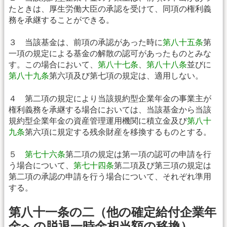
たときは、厚生労働大臣の承認を受けて、同項の権利義
務を承継することができる。
３ 当該基金は、前項の承認があった時に
第八十五条
第
一項の規定による基金の解散の認可があったものとみな
す。この場合において、
第八十七条
、
第八十八条
並びに
第八十九条
第六項及び第七項の規定は、適用しない。
４ 第二項の規定により当該規約型企業年金の事業主が
権利義務を承継する場合においては、当該基金から当該
規約型企業年金の資産管理運用機関に積立金及び
第八十
九条
第六項に規定する残余財産を移換するものとする。
５
第七十六条
第二項の規定は第一項の認可の申請を行
う場合について、
第七十四条
第二項及び第三項の規定は
第二項の承認の申請を行う場合について、それぞれ準用
する。
第八十一条の二（他の確定給付企業年
金への脱退一時金相当額の移換）