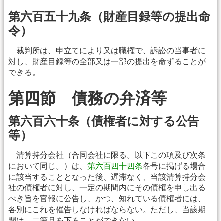
第六百五十九条（財産目録等の提出命
令）
裁判所は、申立てにより又は職権で、訴訟の当事者に
対し、財産目録等の全部又は一部の提出を命ずることが
できる。
第四節 債務の弁済等
第六百六十条（債権者に対する公告
等）
清算持分会社（合同会社に限る。以下この項及び次条
において同じ。）は、
第六百四十四条
各号に掲げる場合
に該当することとなった後、遅滞なく、当該清算持分会
社の債権者に対し、一定の期間内にその債権を申し出る
べき旨を官報に公告し、かつ、知れている債権者には、
各別にこれを催告しなければならない。ただし、当該期
間は、二箇月を下ることができない。