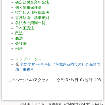
確定給付企業年金法
個人情報保護法
特定個人情報保護法
事務所衛生基準規則
各法令の罰則一覧
日本国憲法
民法
商法
会社法
刑法
トップページへ
菅野労務FP事務所（茨城県石岡市の社会保険労
務士事務所）
このページへのアクセス 今日: 3 / 昨日: 0 / 総計: 405
会社法_3_8_1.txt
· 最終更新:
2024/02/19 04:32
by
tokita