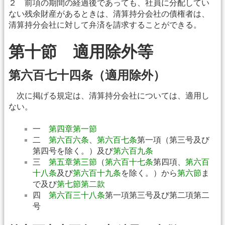
２ 前項の期間の経過後であっても、社員に分配してい
ない残余財産があるときは、清算持分会社の債権者は、
清算持分会社に対して弁済を請求することができる。
第十節 適用除外等
第六百七十四条（適用除外）
次に掲げる規定は、清算持分会社については、適用し
ない。
一
第四章第一節
二
第六百六条
、
第六百七条
第一項（第三号及び
第四号を除く。）及び
第六百九条
三
第五章第三節
（
第六百十七条
第四項、
第六百
十八条
及び
第六百十九条
を除く。）から
第六節
ま
で及び
第七節第二款
四
第六百三十八条
第一項第三号及び第二項第二
号