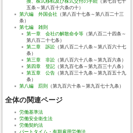
換、株式移転及び株式交付の手続
（第七百七十
五条～第八百十六条の十）
第六編 外国会社
（第八百十七条～第八百二十三
条）
第七編 雑則
第一章 会社の解散命令等
（第八百二十四条～
第八百二十七条）
第二章 訴訟
（第八百二十八条～第八百六十七
条）
第三章 非訟
（第八百六十八条～第九百六条）
第四章 登記
（第九百七条～第九百三十八条）
第五章 公告
（第九百三十九条～第九百五十九
条）
第八編 罰則
（第九百六十条～第九百七十九条）
全体の関連ページ
労働基準法
労働安全衛生法
労働契約法
パートタイム・有期雇用労働法