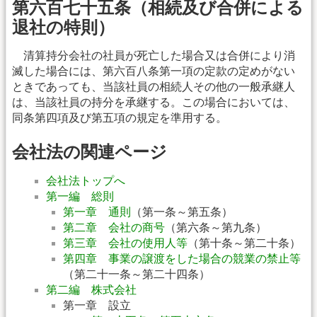
第六百七十五条（相続及び合併による
退社の特則）
清算持分会社の社員が死亡した場合又は合併により消
滅した場合には、第六百八条第一項の定款の定めがない
ときであっても、当該社員の相続人その他の一般承継人
は、当該社員の持分を承継する。この場合においては、
同条第四項及び第五項の規定を準用する。
会社法の関連ページ
会社法トップへ
第一編 総則
第一章 通則
（第一条～第五条）
第二章 会社の商号
（第六条～第九条）
第三章 会社の使用人等
（第十条～第二十条）
第四章 事業の譲渡をした場合の競業の禁止等
（第二十一条～第二十四条）
第二編 株式会社
第一章 設立