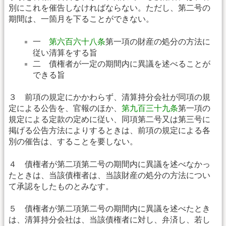
別にこれを催告しなければならない。ただし、第二号の
期間は、一箇月を下ることができない。
一
第六百六十八条
第一項の財産の処分の方法に
従い清算をする旨
二 債権者が一定の期間内に異議を述べることが
できる旨
３ 前項の規定にかかわらず、清算持分会社が同項の規
定による公告を、官報のほか、
第九百三十九条
第一項の
規定による定款の定めに従い、同項第二号又は第三号に
掲げる公告方法によりするときは、前項の規定による各
別の催告は、することを要しない。
４ 債権者が第二項第二号の期間内に異議を述べなかっ
たときは、当該債権者は、当該財産の処分の方法につい
て承認をしたものとみなす。
５ 債権者が第二項第二号の期間内に異議を述べたとき
は、清算持分会社は、当該債権者に対し、弁済し、若し