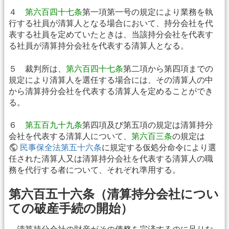
４
第六百四十七条
第一項第一号の規定により業務を執
行する社員が清算人となる場合において、持分会社を代
表する社員を定めていたときは、当該持分会社を代表す
る社員が清算持分会社を代表する清算人となる。
５ 裁判所は、
第六百四十七条
第二項から第四項までの
規定により清算人を選任する場合には、その清算人の中
から清算持分会社を代表する清算人を定めることができ
る。
６
第五百九十九条
第四項及び第五項の規定は清算持分
会社を代表する清算人について、
第六百三条
の規定は
民事保全法第五十六条
に規定する仮処分命令により選
任された清算人又は清算持分会社を代表する清算人の職
務を代行する者について、それぞれ準用する。
第六百五十六条（清算持分会社につい
ての破産手続の開始）