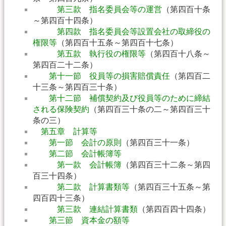
第三款 指名委員会等の運営
（第四百十条
～第四百十四条）
第四款 指名委員会等設置会社の取締役の
権限等
（第四百十五条～第四百十七条）
第五款 執行役の権限等
（第四百十八条～
第四百二十二条）
第十一節 役員等の損害賠償責任
（第四百二
十三条～第四百三十条）
第十二節 補償契約及び役員等のために締結
される保険契約
（第四百三十条の二～第四百三十
条の三）
第五章 計算等
第一節 会計の原則
（第四百三十一条）
第二節 会計帳簿等
第一款 会計帳簿
（第四百三十二条～第四
百三十四条）
第二款 計算書類等
（第四百三十五条～第
四百四十三条）
第三款 連結計算書類
（第四百四十四条）
第三節 資本金の額等