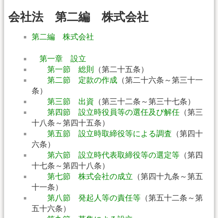
会社法 第二編 株式会社
第二編 株式会社
第一章 設立
第一節 総則
（第二十五条）
第二節 定款の作成
（第二十六条～第三十一
条）
第三節 出資
（第三十二条～第三十七条）
第四節 設立時役員等の選任及び解任
（第三
十八条～第四十五条）
第五節 設立時取締役等による調査
（第四十
六条）
第六節 設立時代表取締役等の選定等
（第四
十七条～第四十八条）
第七節 株式会社の成立
（第四十九条～第五
十一条）
第八節 発起人等の責任等
（第五十二条～第
五十六条）