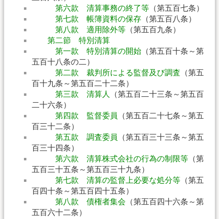
第六款 清算事務の終了等
（第五百七条）
第七款 帳簿資料の保存
（第五百八条）
第八款 適用除外等
（第五百九条）
第二節 特別清算
第一款 特別清算の開始
（第五百十条～第
五百十八条の二）
第二款 裁判所による監督及び調査
（第五
百十九条～第五百二十二条）
第三款 清算人
（第五百二十三条～第五百
二十六条）
第四款 監督委員
（第五百二十七条～第五
百三十二条）
第五款 調査委員
（第五百三十三条～第五
百三十四条）
第六款 清算株式会社の行為の制限等
（第
五百三十五条～第五百三十九条）
第七款 清算の監督上必要な処分等
（第五
百四十条～第五百四十五条）
第八款 債権者集会
（第五百四十六条～第
五百六十二条）