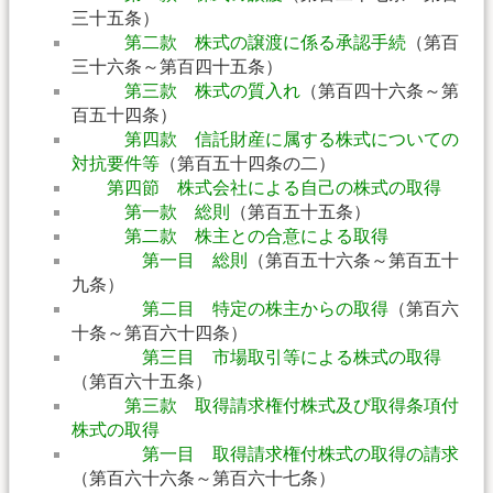
三十五条）
第二款 株式の譲渡に係る承認手続
（第百
三十六条～第百四十五条）
第三款 株式の質入れ
（第百四十六条～第
百五十四条）
第四款 信託財産に属する株式についての
対抗要件等
（第百五十四条の二）
第四節 株式会社による自己の株式の取得
第一款 総則
（第百五十五条）
第二款 株主との合意による取得
第一目 総則
（第百五十六条～第百五十
九条）
第二目 特定の株主からの取得
（第百六
十条～第百六十四条）
第三目 市場取引等による株式の取得
（第百六十五条）
第三款 取得請求権付株式及び取得条項付
株式の取得
第一目 取得請求権付株式の取得の請求
（第百六十六条～第百六十七条）