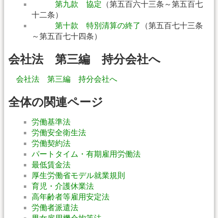
第九款 協定
（第五百六十三条～第五百七
十二条）
第十款 特別清算の終了
（第五百七十三条
～第五百七十四条）
会社法 第三編 持分会社へ
会社法 第三編 持分会社へ
全体の関連ページ
労働基準法
労働安全衛生法
労働契約法
パートタイム・有期雇用労働法
最低賃金法
厚生労働省モデル就業規則
育児・介護休業法
高年齢者等雇用安定法
労働者派遣法