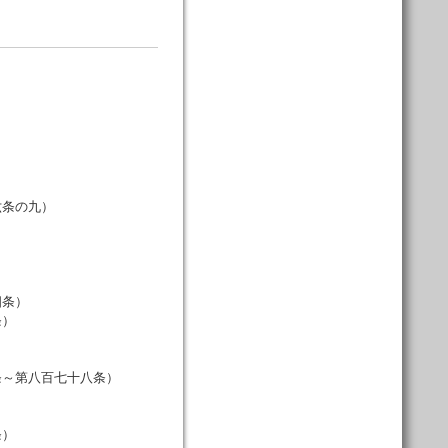
六条の九）
）
四条）
条）
条～第八百七十八条）
条）