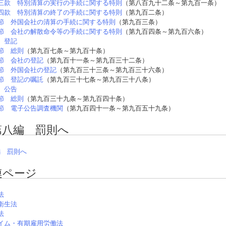
三款 特別清算の実行の手続に関する特則
（第八百九十二条～第九百一条）
四款 特別清算の終了の手続に関する特則
（第九百二条）
節 外国会社の清算の手続に関する特則
（第九百三条）
節 会社の解散命令等の手続に関する特則
（第九百四条～第九百六条）
 登記
節 総則
（第九百七条～第九百十条）
節 会社の登記
（第九百十一条～第九百三十二条）
節 外国会社の登記
（第九百三十三条～第九百三十六条）
節 登記の嘱託
（第九百三十七条～第九百三十八条）
 公告
節 総則
（第九百三十九条～第九百四十条）
節 電子公告調査機関
（第九百四十一条～第九百五十九条）
第八編 罰則へ
編 罰則へ
連ページ
法
衛生法
法
イム・有期雇用労働法