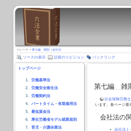
トレース:
•
第七編 雑則（会社法
ソースの表示
以前のリビジョン
バックリンク
トップページ
労働基準法
第七編 雑
労働安全衛生法
労働契約法
社会保険労務士
パートタイム・有期雇用法
います。各ページ基
最低賃金法
会社法の
厚生労働省モデル就業規則
育児・介護休業法
会社法ト