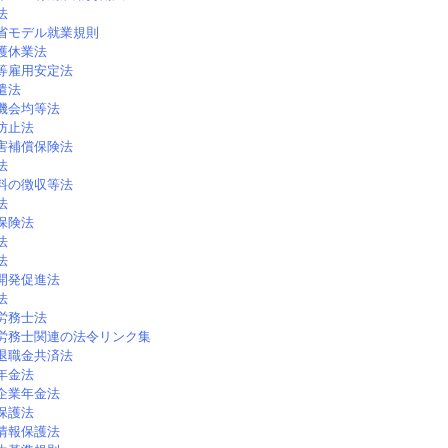
法
省モデル就業規則
護休業法
等雇用安定法
遣法
機会均等法
防止法
害補償保険法
法
料の徴収等法
法
保険法
法
法
開発促進法
法
労務士法
労務士関連の法令リンク集
退職金共済法
年金法
企業年金法
保護法
情報保護法