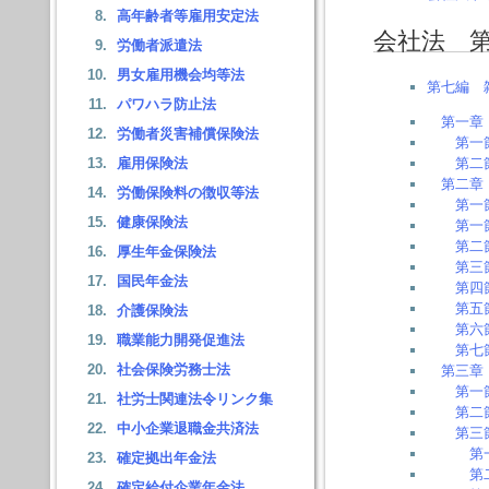
高年齢者等雇用安定法
会社法 
労働者派遣法
男女雇用機会均等法
第七編 
パワハラ防止法
第一章
労働者災害補償保険法
第一
雇用保険法
第二
第二章
労働保険料の徴収等法
第一
健康保険法
第一
第二
厚生年金保険法
第三
国民年金法
第四
第五
介護保険法
第六
職業能力開発促進法
第七
社会保険労務士法
第三章
第一
社労士関連法令リンク集
第二
中小企業退職金共済法
第三
第
確定拠出年金法
第
確定給付企業年金法