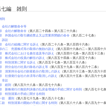
第七編 雑則
雑則
 会社の解散命令等
節 会社の解散命令
（第八百二十四条～第八百二十六条）
節 外国会社の取引継続禁止又は営業所閉鎖の命令
（第八百二十七条）
 訴訟
節 会社の組織に関する訴え
（第八百二十八条～第八百四十六条）
節の二 売渡株式等の取得の無効の訴え
（第八百四十六条の二～第八百四十
節 株式会社における責任追及等の訴え
（第八百四十七条～第八百五十三条
節 株式会社の役員の解任の訴え
（第八百五十四条～第八百五十六条）
節 特別清算に関する訴え
（第八百五十七条～第八百五十八条）
節 持分会社の社員の除名の訴え等
（第八百五十九条～第八百六十二条）
節 清算持分会社の財産処分の取消しの訴え
（第八百六十三条～第八百六十
節 社債発行会社の弁済等の取消しの訴え
（第八百六十五条～第八百六十七
 非訟
節 総則
（第八百六十八条～第八百七十六条）
節 新株発行の無効判決後の払戻金増減の手続に関する特則
（第八百七十七
節 特別清算の手続に関する特則
一款 通則
（第八百七十九条～第八百八十七条）
二款 特別清算の開始の手続に関する特則
（第八百八十八条～第八百九十一