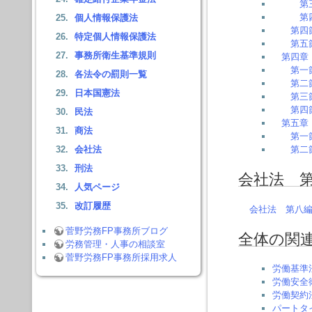
第
第
個人情報保護法
第四
特定個人情報保護法
第五
事務所衛生基準規則
第四章
第一
各法令の罰則一覧
第二
日本国憲法
第三
第四
民法
第五章
商法
第一
会社法
第二
刑法
会社法 
人気ページ
改訂履歴
会社法 第八
菅野労務FP事務所ブログ
全体の関
労務管理・人事の相談室
菅野労務FP事務所採用求人
労働基準
労働安全
労働契約
パートタ