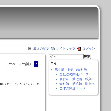
最近の変更
サイトマップ
ログイン
検索
目次
このページの翻訳:
ja
第七編 雑則（会社法
会社法の関連ページ
会社法 第七編 雑則
会社法 第八編 罰則へ
可能な限りリンクでつないで
全体の関連ページ