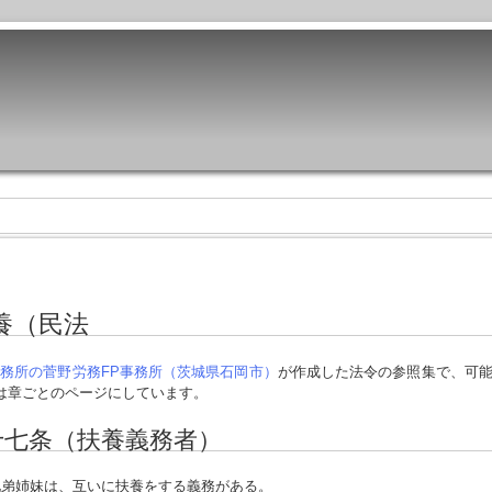
養（民法
務所の菅野労務FP事務所（茨城県石岡市）
が作成した法令の参照集で、可
は章ごとのページにしています。
十七条（扶養義務者）
弟姉妹は、互いに扶養をする義務がある。