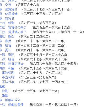
三款 買戻し
（第五百七十九条～第五百八十五条）
節 交換
（第五百八十六条）
節 消費貸借
（第五百八十七条～第五百九十二条）
節 使用貸借
（第五百九十三条～第六百条）
節 賃貸借
一款 総則
（第六百一条～第六百四条）
二款 賃貸借の効力
（第六百五条～第六百十六条）
三款 賃貸借の終了
（第六百十六条の二～第六百二十二条）
四款 敷金
（第六百二十二条の二）
節 雇用
（第六百二十三条～第六百三十一条）
節 請負
（第六百三十二条～第六百四十二条）
節 委任
（第六百四十三条～第六百五十六条）
一節 寄託
（第六百五十七条～第六百六十六条）
二節 組合
（第六百六十七条～第六百八十八条）
三節 終身定期金
（第六百八十九条～第六百九十四条）
四節 和解
（第六百九十五条～第六百九十六条）
 事務管理
（第六百九十七条～第七百二条）
 不当利得
（第七百三条～第七百八条）
 不法行為
（第七百九条～第七百二十四条の二）
親族
 総則
（第七百二十五条～第七百三十条）
 婚姻
節 婚姻の成立
一款 婚姻の要件
（第七百三十一条～第七百四十一条）