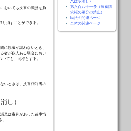
又は取消し）
第八百八十一条（扶養請
間においても扶養の義務を負
求権の処分の禁止）
民法の関連ページ
取り消すことができる。
全体の関連ページ
間に協議が調わないとき、
ある者が数人ある場合におい
ついても、同様とする。
ないときは、扶養権利者の
取消し）
議又は審判があった後事情
る。