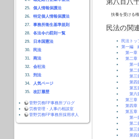
第八百八
個人情報保護法
扶養を受ける権
特定個人情報保護法
事務所衛生基準規則
民法の関
各法令の罰則一覧
民法トッ
日本国憲法
第一編 
民法
第一章
商法
第二章
第一
会社法
第二
刑法
第三
第四
人気ページ
第五
改訂履歴
第六
第三章
菅野労務FP事務所ブログ
第四章
労務管理・人事の相談室
第五章
菅野労務FP事務所採用求人
第一
第二
第三
第四