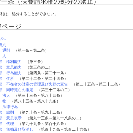
十一条（扶養請求権の処分の禁止）
利は、処分することができない。
連ページ
プへ
総則
 通則
（第一条～第二条）
 人
節 権利能力
（第三条）
節 意思能力
（第三条の二）
節 行為能力
（第四条～第二十一条）
節 住所
（第二十二条～第二十四条）
節 不在者の財産の管理及び失踪の宣告
（第二十五条～第三十二条）
節 同時死亡の推定
（第三十二条の二）
 法人
（第三十三条～第八十四条）
 物
（第八十五条～第八十九条）
 法律行為
節 総則
（第九十条～第九十二条）
節 意思表示
（第九十三条～第九十八条の二）
節 代理
（第九十九条～第百十八条）
節 無効及び取消し
（第百十九条～第百二十六条）