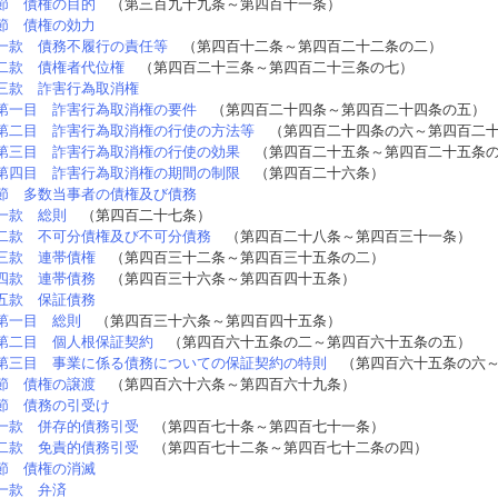
節 債権の目的
（第三百九十九条～第四百十一条）
節 債権の効力
一款 債務不履行の責任等
（第四百十二条～第四百二十二条の二）
二款 債権者代位権
（第四百二十三条～第四百二十三条の七）
三款 詐害行為取消権
第一目 詐害行為取消権の要件
（第四百二十四条～第四百二十四条の五）
第二目 詐害行為取消権の行使の方法等
（第四百二十四条の六～第四百二十
第三目 詐害行為取消権の行使の効果
（第四百二十五条～第四百二十五条
第四目 詐害行為取消権の期間の制限
（第四百二十六条）
節 多数当事者の債権及び債務
一款 総則
（第四百二十七条）
二款 不可分債権及び不可分債務
（第四百二十八条～第四百三十一条）
三款 連帯債権
（第四百三十二条～第四百三十五条の二）
四款 連帯債務
（第四百三十六条～第四百四十五条）
五款 保証債務
第一目 総則
（第四百三十六条～第四百四十五条）
第二目 個人根保証契約
（第四百六十五条の二～第四百六十五条の五）
第三目 事業に係る債務についての保証契約の特則
（第四百六十五条の六～
節 債権の譲渡
（第四百六十六条～第四百六十九条）
節 債務の引受け
一款 併存的債務引受
（第四百七十条～第四百七十一条）
二款 免責的債務引受
（第四百七十二条～第四百七十二条の四）
節 債権の消滅
一款 弁済