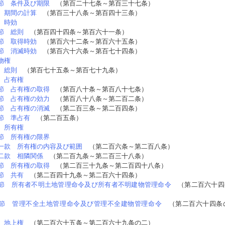
節 条件及び期限
（第百二十七条～第百三十七条）
 期間の計算
（第百三十八条～第百四十三条）
 時効
節 総則
（第百四十四条～第百六十一条）
節 取得時効
（第百六十二条～第百六十五条）
節 消滅時効
（第百六十六条～第百七十四条）
物権
 総則
（第百七十五条～第百七十九条）
 占有権
節 占有権の取得
（第百八十条～第百八十七条）
節 占有権の効力
（第百八十八条～第二百二条）
節 占有権の消滅
（第二百三条～第二百四条）
節 準占有
（第二百五条）
 所有権
節 所有権の限界
一款 所有権の内容及び範囲
（第二百六条～第二百八条）
二款 相隣関係
（第二百九条～第二百三十八条）
節 所有権の取得
（第二百三十九条～第二百四十八条）
節 共有
（第二百四十九条～第二百六十四条）
節 所有者不明土地管理命令及び所有者不明建物管理命令
（第二百六十四
節 管理不全土地管理命令及び管理不全建物管理命令
（第二百六十四条
 地上権
（第二百六十五条～第二百六十九条の二）