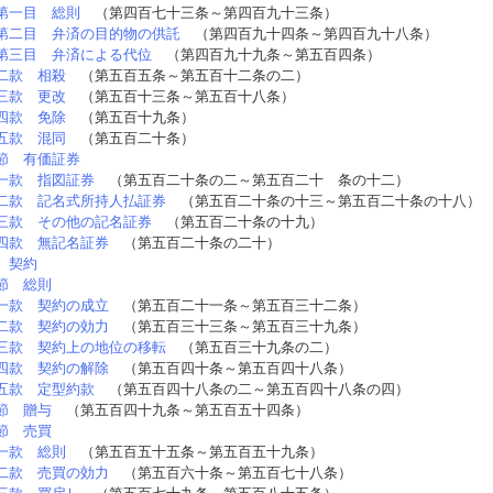
第一目 総則
（第四百七十三条～第四百九十三条）
第二目 弁済の目的物の供託
（第四百九十四条～第四百九十八条）
第三目 弁済による代位
（第四百九十九条～第五百四条）
二款 相殺
（第五百五条～第五百十二条の二）
三款 更改
（第五百十三条～第五百十八条）
四款 免除
（第五百十九条）
五款 混同
（第五百二十条）
節 有価証券
一款 指図証券
（第五百二十条の二～第五百二十 条の十二）
二款 記名式所持人払証券
（第五百二十条の十三～第五百二十条の十八）
三款 その他の記名証券
（第五百二十条の十九）
四款 無記名証券
（第五百二十条の二十）
 契約
節 総則
一款 契約の成立
（第五百二十一条～第五百三十二条）
二款 契約の効力
（第五百三十三条～第五百三十九条）
三款 契約上の地位の移転
（第五百三十九条の二）
四款 契約の解除
（第五百四十条～第五百四十八条）
五款 定型約款
（第五百四十八条の二～第五百四十八条の四）
節 贈与
（第五百四十九条～第五百五十四条）
節 売買
一款 総則
（第五百五十五条～第五百五十九条）
二款 売買の効力
（第五百六十条～第五百七十八条）