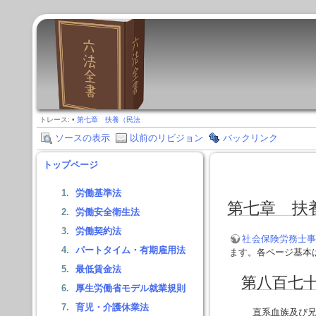
トレース:
•
第七章 扶養（民法
ソースの表示
以前のリビジョン
バックリンク
トップページ
労働基準法
第七章 扶
労働安全衛生法
労働契約法
社会保険労務士事
パートタイム・有期雇用法
ます。各ページ基本
最低賃金法
第八百七
厚生労働省モデル就業規則
育児・介護休業法
直系血族及び兄