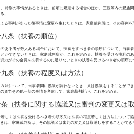
は、特別の事情があるときは、前項に規定する場合のほか、三親等内の親族
きる。
による審判があった後事情に変更を生じたときは、家庭裁判所は、その審判を
十八条（扶養の順位）
のある者が数人ある場合において、扶養をすべき者の順序について、当事者
ことができないときは、家庭裁判所が、これを定める。扶養を受ける権利の
の資力がその全員を扶養するのに足りないときの扶養を受けるべき者の順序に
十九条（扶養の程度又は方法）
方法について、当事者間に協議が調わないとき、又は協議をすることができ
者の資力その他一切の事情を考慮して、家庭裁判所が、これを定める。
十条（扶養に関する協議又は審判の変更又は
若しくは扶養を受けるべき者の順序又は扶養の程度若しくは方法について協
ときは、家庭裁判所は、その協議又は審判の変更又は取消しをすることができ