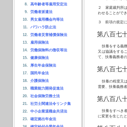
高年齢者等雇用安定法
２ 家庭裁判所
労働者派遣法
わせることがで
男女雇用機会均等法
３ 前項の規定
パワハラ防止法
第八百七
労働者災害補償保険法
雇用保険法
扶養をする義務
労働保険料の徴収等法
又は協議をする
て、扶養義務者
健康保険法
厚生年金保険法
第八百七
国民年金法
介護保険法
扶養の程度又は
需要、扶養義務
職業能力開発促進法
社会保険労務士法
第八百八
社労士関連法令リンク集
扶養をすべき者
中小企業退職金共済法
に変更を生じた
確定拠出年金法
確定給付企業年金法