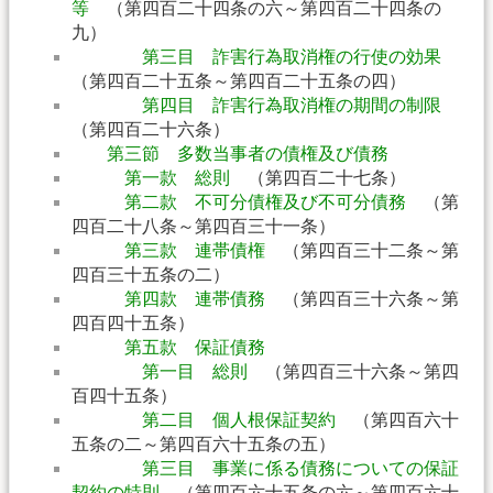
等
（第四百二十四条の六～第四百二十四条の
九）
第三目 詐害行為取消権の行使の効果
（第四百二十五条～第四百二十五条の四）
第四目 詐害行為取消権の期間の制限
（第四百二十六条）
第三節 多数当事者の債権及び債務
第一款 総則
（第四百二十七条）
第二款 不可分債権及び不可分債務
（第
四百二十八条～第四百三十一条）
第三款 連帯債権
（第四百三十二条～第
四百三十五条の二）
第四款 連帯債務
（第四百三十六条～第
四百四十五条）
第五款 保証債務
第一目 総則
（第四百三十六条～第四
百四十五条）
第二目 個人根保証契約
（第四百六十
五条の二～第四百六十五条の五）
第三目 事業に係る債務についての保証
契約の特則
（第四百六十五条の六～第四百六十