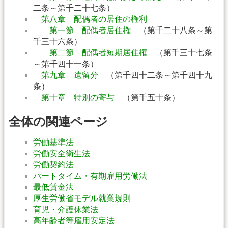
二条～第千二十七条）
第八章 配偶者の居住の権利
第一節 配偶者居住権
（第千二十八条～第
千三十六条）
第二節 配偶者短期居住権
（第千三十七条
～第千四十一条）
第九章 遺留分
（第千四十二条～第千四十九
条）
第十章 特別の寄与
（第千五十条）
全体の関連ページ
労働基準法
労働安全衛生法
労働契約法
パートタイム・有期雇用労働法
最低賃金法
厚生労働省モデル就業規則
育児・介護休業法
高年齢者等雇用安定法