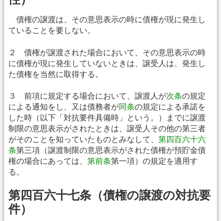
債権の譲渡は、その意思表示の時に債権が現に発生し
ていることを要しない。
２ 債権が譲渡された場合において、その意思表示の時
に債権が現に発生していないときは、譲受人は、発生し
た債権を当然に取得する。
３ 前項に規定する場合において、譲渡人が
次条
の規定
による通知をし、又は債務者が
同条
の規定による承諾を
した時（以下「対抗要件具備時」という。）までに譲渡
制限の意思表示がされたときは、譲受人その他の第三者
がそのことを知っていたものとみなして、
第四百六十六
条
第三項（譲渡制限の意思表示がされた債権が預貯金債
権の場合にあっては、
第前条
第一項）の規定を適用す
る。
第四百六十七条（債権の譲渡の対抗要
件）