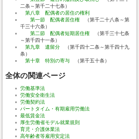
二条～第千二十七条）
第八章 配偶者の居住の権利
第一節 配偶者居住権
（第千二十八条～第
千三十六条）
第二節 配偶者短期居住権
（第千三十七条
～第千四十一条）
第九章 遺留分
（第千四十二条～第千四十九
条）
第十章 特別の寄与
（第千五十条）
全体の関連ページ
労働基準法
労働安全衛生法
労働契約法
パートタイム・有期雇用労働法
最低賃金法
厚生労働省モデル就業規則
育児・介護休業法
高年齢者等雇用安定法