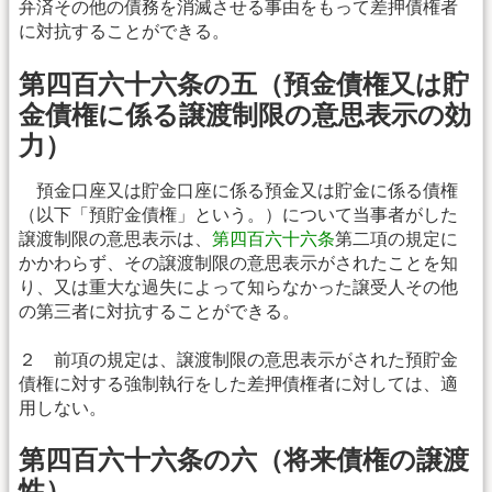
弁済その他の債務を消滅させる事由をもって差押債権者
に対抗することができる。
第四百六十六条の五（預金債権又は貯
金債権に係る譲渡制限の意思表示の効
力）
預金口座又は貯金口座に係る預金又は貯金に係る債権
（以下「預貯金債権」という。）について当事者がした
譲渡制限の意思表示は、
第四百六十六条
第二項の規定に
かかわらず、その譲渡制限の意思表示がされたことを知
り、又は重大な過失によって知らなかった譲受人その他
の第三者に対抗することができる。
２ 前項の規定は、譲渡制限の意思表示がされた預貯金
債権に対する強制執行をした差押債権者に対しては、適
用しない。
第四百六十六条の六（将来債権の譲渡
性）