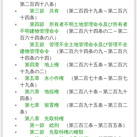
第二百四十八条）
第三節 共有
（第二百四十九条～第二百六
十四条）
第四節 所有者不明土地管理命令及び所有者
不明建物管理命令
（第二百六十四条の二～第二
百六十四条の八）
第五節 管理不全土地管理命令及び管理不全
建物管理命令
（第二百六十四条の九～第二百六
十四条の十四）
第四章 地上権
（第二百六十五条～第二百六
十九条の二）
第五章 永小作権
（第二百七十条～第二百七
十九条）
第六章 地役権
（第二百八十条～第二百九十
四条）
第七章 留置権
（第二百九十五条～第三百二
条）
第八章 先取特権
第一節 総則
（第三百三条～第三百五条）
第二節 先取特権の種類