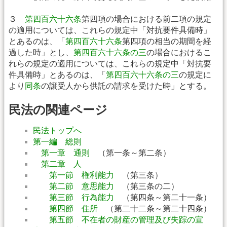
３
第四百六十六条
第四項の場合における前二項の規定
の適用については、これらの規定中「対抗要件具備時」
とあるのは、「
第四百六十六条
第四項の相当の期間を経
過した時」とし、
第四百六十六条の三
の場合におけるこ
れらの規定の適用については、これらの規定中「対抗要
件具備時」とあるのは、「
第四百六十六条の三
の規定に
より
同条
の譲受人から供託の請求を受けた時」とする。
民法の関連ページ
民法トップへ
第一編 総則
第一章 通則
（第一条～第二条）
第二章 人
第一節 権利能力
（第三条）
第二節 意思能力
（第三条の二）
第三節 行為能力
（第四条～第二十一条）
第四節 住所
（第二十二条～第二十四条）
第五節 不在者の財産の管理及び失踪の宣