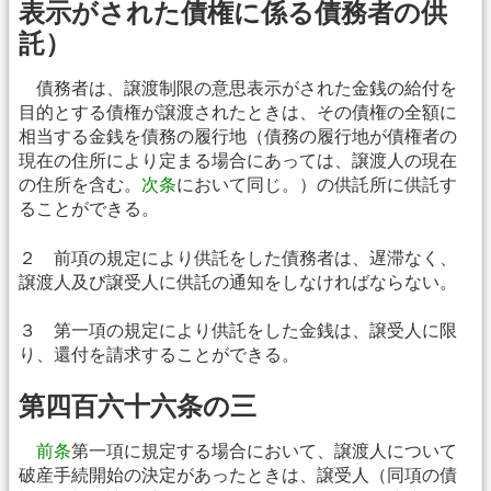
表示がされた債権に係る債務者の供
託）
債務者は、譲渡制限の意思表示がされた金銭の給付を
目的とする債権が譲渡されたときは、その債権の全額に
相当する金銭を債務の履行地（債務の履行地が債権者の
現在の住所により定まる場合にあっては、譲渡人の現在
の住所を含む。
次条
において同じ。）の供託所に供託す
ることができる。
２ 前項の規定により供託をした債務者は、遅滞なく、
譲渡人及び譲受人に供託の通知をしなければならない。
３ 第一項の規定により供託をした金銭は、譲受人に限
り、還付を請求することができる。
第四百六十六条の三
前条
第一項に規定する場合において、譲渡人について
破産手続開始の決定があったときは、譲受人（同項の債