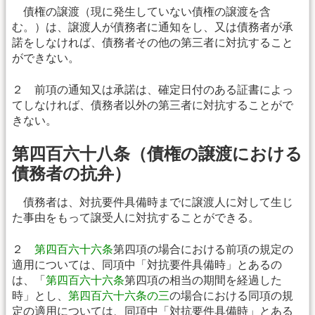
債権の譲渡（現に発生していない債権の譲渡を含
む。）は、譲渡人が債務者に通知をし、又は債務者が承
諾をしなければ、債務者その他の第三者に対抗すること
ができない。
２ 前項の通知又は承諾は、確定日付のある証書によっ
てしなければ、債務者以外の第三者に対抗することがで
きない。
第四百六十八条（債権の譲渡における
債務者の抗弁）
債務者は、対抗要件具備時までに譲渡人に対して生じ
た事由をもって譲受人に対抗することができる。
２
第四百六十六条
第四項の場合における前項の規定の
適用については、同項中「対抗要件具備時」とあるの
は、「
第四百六十六条
第四項の相当の期間を経過した
時」とし、
第四百六十六条の三
の場合における同項の規
定の適用については、同項中「対抗要件具備時」とある