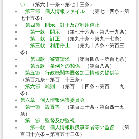
い
（第六十一条～第七十三条）
第三節 個人情報ファイル
（第七十四条～第
七十五条）
第四節 開示、訂正及び利用停止
第一款 開示
（第七十六条～第八十九条）
第二款 訂正
（第九十条～第九十七条）
第三款 利用停止
（第九十八条～第百三
条）
第四款 審査請求
（第百四条～第百七条）
第五款 条例との関係
（第百八条）
第五節 行政機関等匿名加工情報の提供等
（第百九条～第百二十三条）
第六節 雑則
（第百二十四条～第百二十九
条）
第六章 個人情報保護委員会
第一節 設置等
（第百三十条～第百四十五
条）
第二節 監督及び監視
第一款 個人情報取扱事業者等の監督
（第
百四十六条～第百五十二条）