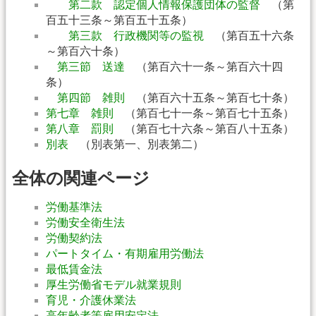
第二款 認定個人情報保護団体の監督
（第
百五十三条～第百五十五条）
第三款 行政機関等の監視
（第百五十六条
～第百六十条）
第三節 送達
（第百六十一条～第百六十四
条）
第四節 雑則
（第百六十五条～第百七十条）
第七章 雑則
（第百七十一条～第百七十五条）
第八章 罰則
（第百七十六条～第百八十五条）
別表
（別表第一、別表第二）
全体の関連ページ
労働基準法
労働安全衛生法
労働契約法
パートタイム・有期雇用労働法
最低賃金法
厚生労働省モデル就業規則
育児・介護休業法
高年齢者等雇用安定法