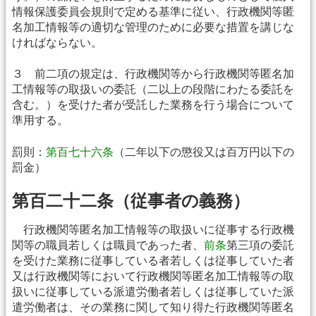
情報保護委員会規則で定める基準に従い、行政機関等匿
名加工情報等の適切な管理のために必要な措置を講じな
ければならない。
３ 前二項の規定は、行政機関等から行政機関等匿名加
工情報等の取扱いの委託（二以上の段階にわたる委託を
含む。）を受けた者が受託した業務を行う場合について
準用する。
罰則：
第百七十六条
（二年以下の懲役又は百万円以下の
罰金）
第百二十二条（従事者の義務）
行政機関等匿名加工情報等の取扱いに従事する行政機
関等の職員若しくは職員であった者、
前条
第三項の委託
を受けた業務に従事している者若しくは従事していた者
又は行政機関等において行政機関等匿名加工情報等の取
扱いに従事している派遣労働者若しくは従事していた派
遣労働者は、その業務に関して知り得た行政機関等匿名