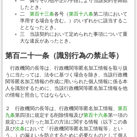
一 偽りその他不正の手段により当該契約を締結
したとき。
二
第百十三条
各号（
第百十八条
第二項において
準用する場合を含む。）のいずれかに該当するこ
ととなったとき。
三 当該契約において定められた事項について重
大な違反があったとき。
第百二十一条（識別行為の禁止等）
行政機関の長等は、行政機関等匿名加工情報を取り扱
うに当たっては、法令に基づく場合を除き、当該行政機
関等匿名加工情報の作成に用いられた個人情報に係る本
人を識別するために、当該行政機関等匿名加工情報を他
の情報と照合してはならない。
２ 行政機関の長等は、行政機関等匿名加工情報、
第百
九条
第四項に規定する削除情報及び
第百十六条
第一項の
規定により行った加工の方法に関する情報（以下この条
及び
次条
において「行政機関等匿名加工情報等」とい
う。）の漏えいを防止するために必要なものとして個人