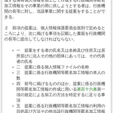
成する保有個人情報を加工して作成する行政機関等匿名
加工情報をその事業の用に供しようとする者は、行政機
関の長等に対し、当該事業に関する提案をすることがで
きる。
２ 前項の提案は、個人情報保護委員会規則で定めると
ころにより、次に掲げる事項を記載した書面を行政機関
の長等に提出してしなければならない。
一 提案をする者の氏名又は名称及び住所又は居
所並びに法人その他の団体にあっては、その代表
者の氏名
二 提案に係る個人情報ファイルの名称
三 提案に係る行政機関等匿名加工情報の本人の
数
四 前号に掲げるもののほか、提案に係る行政機
関等匿名加工情報の作成に用いる
第百十六条
第一
項の規定による加工の方法を特定するに足りる事
項
五 提案に係る行政機関等匿名加工情報の利用の
目的及び方法その他当該行政機関等匿名加工情報