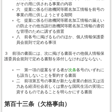
がその用に供される事業の内容
六 提案に係る行政機関等匿名加工情報を前号の
事業の用に供しようとする期間
七 提案に係る行政機関等匿名加工情報の漏えい
の防止その他当該行政機関等匿名加工情報の適切
な管理のために講ずる措置
八 前各号に掲げるもののほか、個人情報保護委
員会規則で定める事項
３ 前項の書面には、次に掲げる書面その他個人情報保
護委員会規則で定める書類を添付しなければならない。
一 第一項の提案をする者が
次条
各号のいずれに
も該当しないことを誓約する書面
二 前項第五号の事業が新たな産業の創出又は活
力ある経済社会若しくは豊かな国民生活の実現に
資するものであることを明らかにする書面
第百十三条（欠格事由）