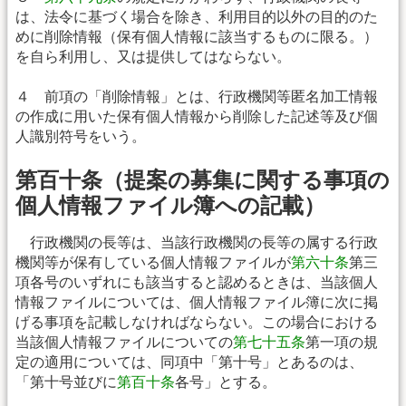
は、法令に基づく場合を除き、利用目的以外の目的のた
めに削除情報（保有個人情報に該当するものに限る。）
を自ら利用し、又は提供してはならない。
４ 前項の「削除情報」とは、行政機関等匿名加工情報
の作成に用いた保有個人情報から削除した記述等及び個
人識別符号をいう。
第百十条（提案の募集に関する事項の
個人情報ファイル簿への記載）
行政機関の長等は、当該行政機関の長等の属する行政
機関等が保有している個人情報ファイルが
第六十条
第三
項各号のいずれにも該当すると認めるときは、当該個人
情報ファイルについては、個人情報ファイル簿に次に掲
げる事項を記載しなければならない。この場合における
当該個人情報ファイルについての
第七十五条
第一項の規
定の適用については、同項中「第十号」とあるのは、
「第十号並びに
第百十条
各号」とする。