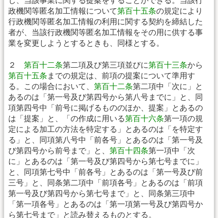
し、当該事業に関する提案をすることができる。当該行
政機関等匿名加工情報について
第百十五条
の規定により
行政機関等匿名加工情報の利用に関する契約を締結した
者が、当該行政機関等匿名加工情報をその用に供する事
業を変更しようとするときも、同様とする。
２
第百十二条
第二項及び第三項並びに
第百十三条
から
第百十五条
までの規定は、前項の提案について準用す
る。この場合において、
第百十二条
第二項中「次に」と
あるのは「第一号及び第四号から第八号までに」と、同
項第四号中「前号に掲げるもののほか、提案」とあるの
は「提案」と、「の作成に用いる
第百十六条
第一項の規
定による加工の方法を特定する」とあるのは「を特定す
る」と、同項第八号中「前各号」とあるのは「第一号及
び第四号から前号まで」と、
第百十四条
第一項中「次
に」とあるのは「第一号及び第四号から第七号までに」
と、同項第七号中「前各号」とあるのは「第一号及び前
三号」と、同条第二項中「前項各号」とあるのは「前項
第一号及び第四号から第七号まで」と、同条第三項中
「第一項各号」とあるのは「第一項第一号及び第四号か
ら第七号まで」と読み替えるものとする。