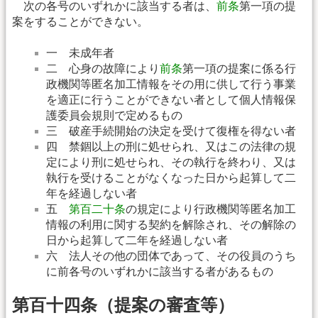
次の各号のいずれかに該当する者は、
前条
第一項の提
案をすることができない。
一 未成年者
二 心身の故障により
前条
第一項の提案に係る行
政機関等匿名加工情報をその用に供して行う事業
を適正に行うことができない者として個人情報保
護委員会規則で定めるもの
三 破産手続開始の決定を受けて復権を得ない者
四 禁錮以上の刑に処せられ、又はこの法律の規
定により刑に処せられ、その執行を終わり、又は
執行を受けることがなくなった日から起算して二
年を経過しない者
五
第百二十条
の規定により行政機関等匿名加工
情報の利用に関する契約を解除され、その解除の
日から起算して二年を経過しない者
六 法人その他の団体であって、その役員のうち
に前各号のいずれかに該当する者があるもの
第百十四条（提案の審査等）