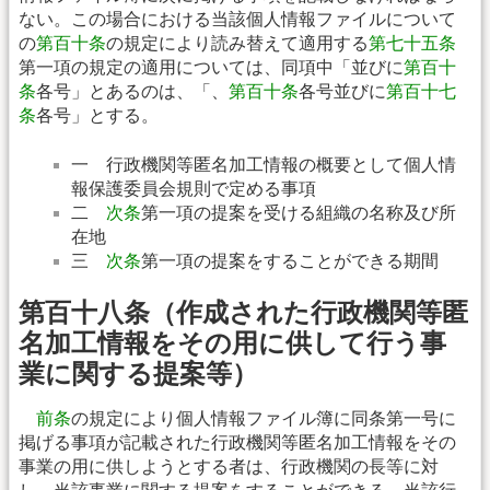
ない。この場合における当該個人情報ファイルについて
の
第百十条
の規定により読み替えて適用する
第七十五条
第一項の規定の適用については、同項中「並びに
第百十
条
各号」とあるのは、「、
第百十条
各号並びに
第百十七
条
各号」とする。
一 行政機関等匿名加工情報の概要として個人情
報保護委員会規則で定める事項
二
次条
第一項の提案を受ける組織の名称及び所
在地
三
次条
第一項の提案をすることができる期間
第百十八条（作成された行政機関等匿
名加工情報をその用に供して行う事
業に関する提案等）
前条
の規定により個人情報ファイル簿に同条第一号に
掲げる事項が記載された行政機関等匿名加工情報をその
事業の用に供しようとする者は、行政機関の長等に対