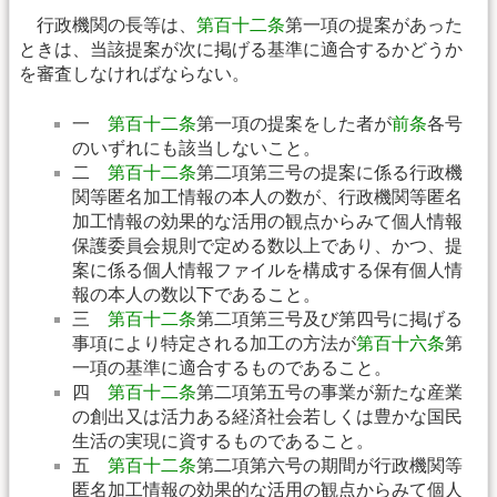
行政機関の長等は、
第百十二条
第一項の提案があった
ときは、当該提案が次に掲げる基準に適合するかどうか
を審査しなければならない。
一
第百十二条
第一項の提案をした者が
前条
各号
のいずれにも該当しないこと。
二
第百十二条
第二項第三号の提案に係る行政機
関等匿名加工情報の本人の数が、行政機関等匿名
加工情報の効果的な活用の観点からみて個人情報
保護委員会規則で定める数以上であり、かつ、提
案に係る個人情報ファイルを構成する保有個人情
報の本人の数以下であること。
三
第百十二条
第二項第三号及び第四号に掲げる
事項により特定される加工の方法が
第百十六条
第
一項の基準に適合するものであること。
四
第百十二条
第二項第五号の事業が新たな産業
の創出又は活力ある経済社会若しくは豊かな国民
生活の実現に資するものであること。
五
第百十二条
第二項第六号の期間が行政機関等
匿名加工情報の効果的な活用の観点からみて個人