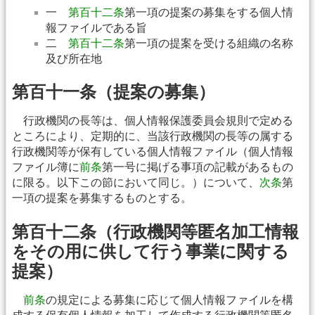
一
第百十二条
第一項の提案の募集をする個人情
報ファイルである旨
二
第百十二条
第一項の提案を受ける組織の名称
及び所在地
第百十一条（提案の募集）
行政機関の長等は、個人情報保護委員会規則で定める
ところにより、定期的に、当該行政機関の長等の属する
行政機関等が保有している個人情報ファイル（個人情報
ファイル簿に
前条
第一号に掲げる事項の記載があるもの
に限る。以下この節において同じ。）について、
次条
第
一項の提案を募集するものとする。
第百十二条（行政機関等匿名加工情報
をその用に供して行う事業に関する
提案）
前条
の規定による募集に応じて個人情報ファイルを構