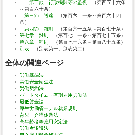
第三款 行政機関等の監視
（第百五十六条
～第百六十条）
第三節 送達
（第百六十一条～第百六十四
条）
第四節 雑則
（第百六十五条～第百七十条）
第七章 雑則
（第百七十一条～第百七十五条）
第八章 罰則
（第百七十六条～第百八十五条）
別表
（別表第一、別表第二）
全体の関連ページ
労働基準法
労働安全衛生法
労働契約法
パートタイム・有期雇用労働法
最低賃金法
厚生労働省モデル就業規則
育児・介護休業法
高年齢者等雇用安定法
労働者派遣法
男女雇用機会均等法