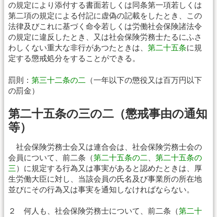
の規定により添付する書面若しくは同条第一項若しくは
第二項の規定による付記に虚偽の記載をしたとき、この
法律及びこれに基づく命令若しくは労働社会保険諸法令
の規定に違反したとき、又は社会保険労務士たるにふさ
わしくない重大な非行があつたときは、
第二十五条
に規
定する懲戒処分をすることができる。
罰則：
第三十二条の二
（一年以下の懲役又は百万円以下
の罰金）
第二十五条の三の二（懲戒事由の通知
等）
社会保険労務士会又は連合会は、社会保険労務士会の
会員について、前二条（
第二十五条の二
、
第二十五条の
三
）に規定する行為又は事実があると認めたときは、厚
生労働大臣に対し、当該会員の氏名及び事業所の所在地
並びにその行為又は事実を通知しなければならない。
２ 何人も、社会保険労務士について、前二条（
第二十