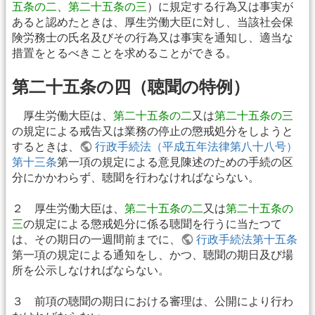
五条の二
、
第二十五条の三
）に規定する行為又は事実が
あると認めたときは、厚生労働大臣に対し、当該社会保
険労務士の氏名及びその行為又は事実を通知し、適当な
措置をとるべきことを求めることができる。
第二十五条の四（聴聞の特例）
厚生労働大臣は、
第二十五条の二
又は
第二十五条の三
の規定による戒告又は業務の停止の懲戒処分をしようと
するときは、
行政手続法（平成五年法律第八十八号）
第十三条
第一項の規定による意見陳述のための手続の区
分にかかわらず、聴聞を行わなければならない。
２ 厚生労働大臣は、
第二十五条の二
又は
第二十五条の
三
の規定による懲戒処分に係る聴聞を行うに当たつて
は、その期日の一週間前までに、
行政手続法第十五条
第一項の規定による通知をし、かつ、聴聞の期日及び場
所を公示しなければならない。
３ 前項の聴聞の期日における審理は、公開により行わ