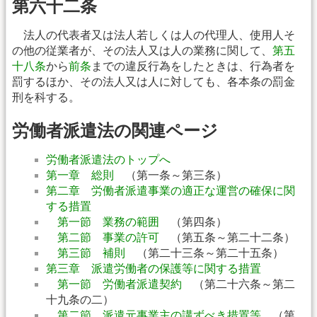
第六十二条
法人の代表者又は法人若しくは人の代理人、使用人そ
の他の従業者が、その法人又は人の業務に関して、
第五
十八条
から
前条
までの違反行為をしたときは、行為者を
罰するほか、その法人又は人に対しても、各本条の罰金
刑を科する。
労働者派遣法の関連ページ
労働者派遣法のトップへ
第一章 総則
（第一条～第三条）
第二章 労働者派遣事業の適正な運営の確保に関
する措置
第一節 業務の範囲
（第四条）
第二節 事業の許可
（第五条～第二十二条）
第三節 補則
（第二十三条～第二十五条）
第三章 派遣労働者の保護等に関する措置
第一節 労働者派遣契約
（第二十六条～第二
十九条の二）
第二節 派遣元事業主の講ずべき措置等
（第