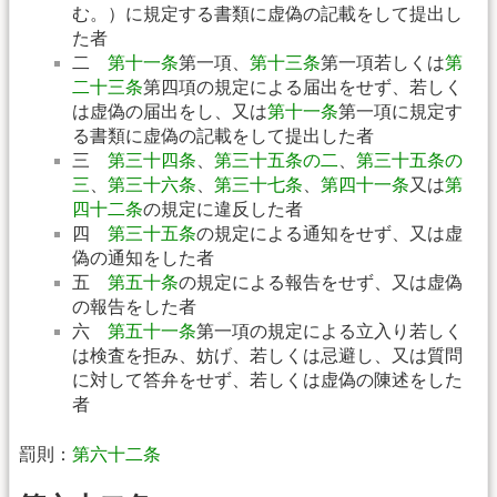
む。）に規定する書類に虚偽の記載をして提出し
た者
二
第十一条
第一項、
第十三条
第一項若しくは
第
二十三条
第四項の規定による届出をせず、若しく
は虚偽の届出をし、又は
第十一条
第一項に規定す
る書類に虚偽の記載をして提出した者
三
第三十四条
、
第三十五条の二
、
第三十五条の
三
、
第三十六条
、
第三十七条
、
第四十一条
又は
第
四十二条
の規定に違反した者
四
第三十五条
の規定による通知をせず、又は虚
偽の通知をした者
五
第五十条
の規定による報告をせず、又は虚偽
の報告をした者
六
第五十一条
第一項の規定による立入り若しく
は検査を拒み、妨げ、若しくは忌避し、又は質問
に対して答弁をせず、若しくは虚偽の陳述をした
者
罰則：
第六十二条