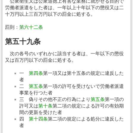
公衆衛生又は公衆道徳上有害な業務に就かせる目的で
労働者派遣をした者は、一年以上十年以下の懲役又は二
十万円以上三百万円以下の罰金に処する。
罰則：
第六十二条
第五十九条
次の各号のいずれかに該当する者は、一年以下の懲役
又は百万円以下の罰金に処する。
一
第四条
第一項又は第十五条の規定に違反した
者
二
第五条
第一項の許可を受けないで労働者派遣
事業を行つた者
三 偽りその他不正の行為により
第五条
第一項の
許可又は
第十条
第二項の規定による許可の有効期
間の更新を受けた者
四
第十四条
第二項の規定による処分に違反した
者