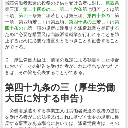
当該労働者派遣の役務の提供を受ける者に対し、
第四条
第三項、
第二十四条の二
、
第二十六条
第七項若しくは第
十項、
第四十条
第二項若しくは第三項、
第四十条の二
第
一項、第四項若しくは第五項、
第四十条の三
若しくは
第
四十条の九
第一項の規定に違反する派遣就業を是正する
ために必要な措置又は当該派遣就業が行われることを防
止するために必要な措置をとるべきことを勧告すること
ができる。
２ 厚生労働大臣は、前項の規定による勧告をした場合
において、その勧告を受けた者がこれに従わなかつたと
きは、その旨を公表することができる。
第四十九条の三（厚生労働
大臣に対する申告）
労働者派遣をする事業主又は労働者派遣の役務の提供
を受ける者がこの法律又はこれに基づく命令の規定に違
反する事実がある場合においては、派遣労働者は、その