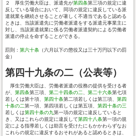
２ 厚生労働大臣は、派遣先が
第四条
第三項の規定に違
反している場合において、同項の規定に違反している派
遣就業を継続させることが著しく不適当であると認める
ときは、当該派遣先に労働者派遣をする派遣元事業主に
対し、当該派遣就業に係る労働者派遣契約による労働者
派遣の停止を命ずることができる。
罰則：
第六十条
（六月以下の懲役又は三十万円以下の罰
金）
第四十九条の二（公表等）
厚生労働大臣は、労働者派遣の役務の提供を受ける者
が、
第四条
第三項、
第二十四条の二
、
第二十六条
第七項
若しくは第十項、
第四十条
第二項若しくは第三項、
第四
十条の二
第一項、第四項若しくは第五項、
第四十条の三
若しくは
第四十条の九
第一項の規定に違反していると
き、又はこれらの規定に違反して
第四十八条
第一項の規
定による指導若しくは助言を受けたにもかかわらずなお
これらの規定に違反するおそれがあると認めるときは、