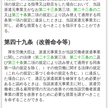
項の規定による指導又は助言をした場合において、当該
派遣元事業主がなお
第二十三条
第三項、
第二十三条の二
又は
第三十条
第二項の規定により読み替えて適用する同
条第一項の規定に違反したときは、当該派遣元事業主に
対し、必要な措置をとるべきことを指示することができ
る。
第四十九条（改善命令等）
厚生労働大臣は、派遣元事業主が当該労働者派遣事業
に関しこの法律（
第二十三条
第三項、
第二十三条の二
及
び
第三十条
第二項の規定により読み替えて適用する同条
第一項の規定を除く。）その他労働に関する法律の規定
（これらの規定に基づく命令の規定を含む。）に違反し
た場合において、適正な派遣就業を確保するため必要が
あると認めるときは、当該派遣元事業主に対し、派遣労
働者に係る雇用管理の方法の改善その他当該労働者派遣
事業の運営を改善するために必要な措置を講ずべきこと
を命ずることができる。