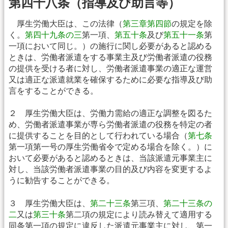
第四十八条（指導及び助言等）
厚生労働大臣は、この法律（
第三章第四節
の規定を除
く。
第四十九条の三
第一項、
第五十条
及び
第五十一条
第
一項において同じ。）の施行に関し必要があると認める
ときは、労働者派遣をする事業主及び労働者派遣の役務
の提供を受ける者に対し、労働者派遣事業の適正な運営
又は適正な派遣就業を確保するために必要な指導及び助
言をすることができる。
２ 厚生労働大臣は、労働力需給の適正な調整を図るた
め、労働者派遣事業が専ら労働者派遣の役務を特定の者
に提供することを目的として行われている場合（
第七条
第一項第一号の厚生労働省令で定める場合を除く。）に
おいて必要があると認めるときは、当該派遣元事業主に
対し、当該労働者派遣事業の目的及び内容を変更するよ
うに勧告することができる。
３ 厚生労働大臣は、
第二十三条
第三項、
第二十三条の
二
又は
第三十条
第二項の規定により読み替えて適用する
同条第一項の規定に違反した派遣元事業主に対し、第一