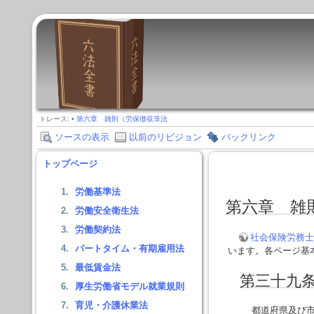
トレース:
•
第六章 雑則（労保徴収等法
ソースの表示
以前のリビジョン
バックリンク
トップページ
労働基準法
第六章 雑
労働安全衛生法
労働契約法
社会保険労務士
パートタイム・有期雇用法
います。各ページ基
最低賃金法
第三十九
厚生労働省モデル就業規則
育児・介護休業法
都道府県及び市