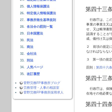
個人情報保護法
第四十三
特定個人情報保護法
行政庁は、この
事務所衛生基準規則
事業の事業主又
各法令の罰則一覧
せ、又は帳簿書
日本国憲法
認識することが
成、備付け又は
民法
２ 前項の規定
商法
なければならな
会社法
３ 第一項の規
刑法
人気ページ
罰則：
第四十六
改訂履歴
第四十三
菅野労務FP事務所ブログ
労務管理・人事の相談室
行政庁は、保険
菅野労務FP事務所採用求人
在地その他必要
第四十四