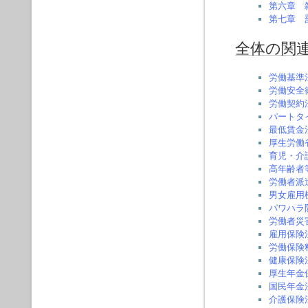
第六章 
第七章 
全体の関
労働基準
労働安全
労働契約
パートタ
最低賃金
厚生労働
育児・介
高年齢者
労働者派
男女雇用
パワハラ
労働者災
雇用保険
労働保険
健康保険
厚生年金
国民年金
介護保険