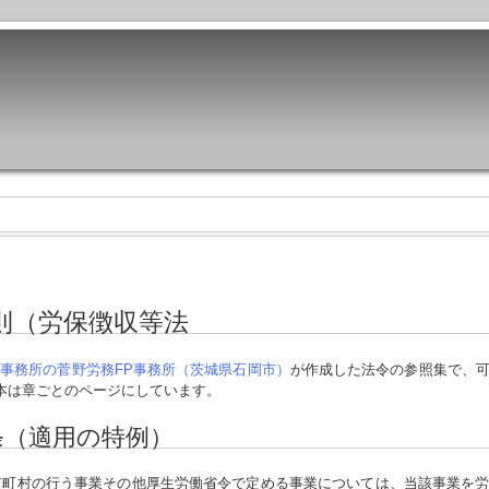
則（労保徴収等法
事務所の菅野労務FP事務所（茨城県石岡市）
が作成した法令の参照集で、
本は章ごとのページにしています。
条（適用の特例）
町村の行う事業その他厚生労働省令で定める事業については、当該事業を労