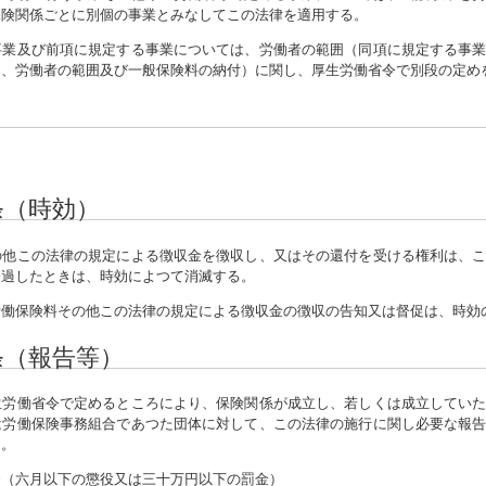
保険関係ごとに別個の事業とみなしてこの法律を適用する。
事業及び前項に規定する事業については、労働者の範囲（同項に規定する事
は、労働者の範囲及び一般保険料の納付）に関し、厚生労働省令で別段の定め
条（時効）
他この法律の規定による徴収金を徴収し、又はその還付を受ける権利は、こ
経過したときは、時効によつて消滅する。
労働保険料その他この法律の規定による徴収金の徴収の告知又は督促は、時効
条（報告等）
労働省令で定めるところにより、保険関係が成立し、若しくは成立していた
は労働保険事務組合であつた団体に対して、この法律の施行に関し必要な報
る。
条
（六月以下の懲役又は三十万円以下の罰金）