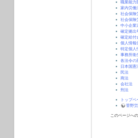
職業能力
家内労働
社会保険
社会保険
中小企業
確定拠出
確定給付
個人情報
特定個人
事務所衛
各法令の
日本国憲
民法
商法
会社法
刑法
トップペ
菅野労
このページへのアクセ