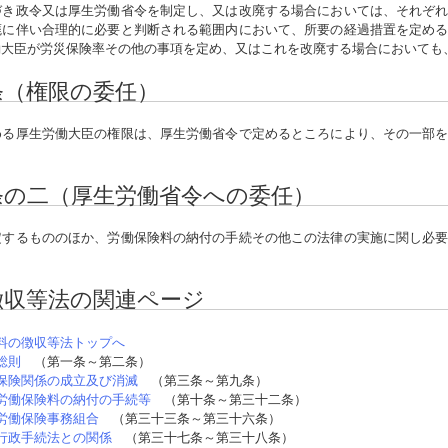
き政令又は厚生労働省令を制定し、又は改廃する場合においては、それぞれ
廃に伴い合理的に必要と判断される範囲内において、所要の経過措置を定め
働大臣が労災保険率その他の事項を定め、又はこれを改廃する場合においても
条（権限の委任）
る厚生労働大臣の権限は、厚生労働省令で定めるところにより、その一部を
。
条の二（厚生労働省令への委任）
するもののほか、労働保険料の納付の手続その他この法律の実施に関し必要
徴収等法の関連ページ
料の徴収等法トップへ
総則
（第一条～第二条）
保険関係の成立及び消滅
（第三条～第九条）
労働保険料の納付の手続等
（第十条～第三十二条）
労働保険事務組合
（第三十三条～第三十六条）
行政手続法との関係
（第三十七条～第三十八条）