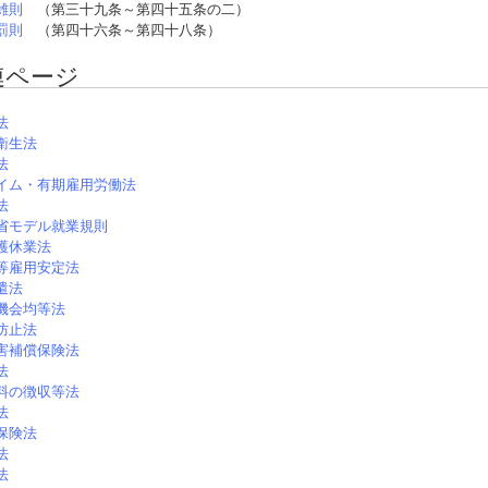
雑則
（第三十九条～第四十五条の二）
罰則
（第四十六条～第四十八条）
連ページ
法
衛生法
法
イム・有期雇用労働法
法
省モデル就業規則
護休業法
等雇用安定法
遣法
機会均等法
防止法
害補償保険法
法
料の徴収等法
法
保険法
法
法