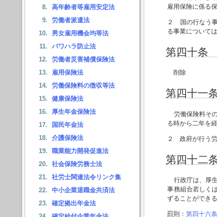
雇用保険に係る
高年齢者等雇用安定法
労働者派遣法
２ 国の行なう
る事業について
男女雇用機会均等法
パワハラ防止法
第四十条
労働者災害補償保険法
雇用保険法
削除
労働保険料の徴収等法
第四十一
健康保険法
厚生年金保険法
労働保険料その
る時から二年を
国民年金法
介護保険法
２ 政府が行う
職業能力開発促進法
第四十二
社会保険労務士法
社労士関連法令リンク集
行政庁は、厚生
事務組合若しく
中小企業退職金共済法
ずることができ
確定拠出年金法
罰則：
第四十六
確定給付企業年金法