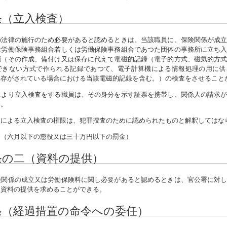
条（立入検査）
法律の施行のため必要があると認めるときは、当該職員に、保険関係が成立
は労働保険事務組合若しくは労働保険事務組合であつた団体の事務所に立ち
類（その作成、備付け又は保存に代えて電磁的記録（電子的方式、磁気的方
できない方式で作られる記録であつて、電子計算機による情報処理の用に供
保存がされている場合における当該電磁的記録を含む。）の検査をさせること
により立入検査をする職員は、その身分を示す証票を携帯し、関係人の請求
い。
定による立入検査の権限は、犯罪捜査のために認められたものと解釈してはな
条
（六月以下の懲役又は三十万円以下の罰金）
条の二（資料の提供）
関係の成立又は労働保険料に関し必要があると認めるときは、官公署に対し
な資料の提供を求めることができる。
条（経過措置の命令への委任）