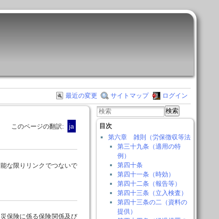
最近の変更
サイトマップ
ログイン
検索
目次
このページの翻訳:
ja
第六章 雑則（労保徴収等法
第三十九条（適用の特
例）
第四十条
可能な限りリンクでつないで
第四十一条（時効）
第四十二条（報告等）
第四十三条（立入検査）
第四十三条の二（資料の
提供）
災保険に係る保険関係及び