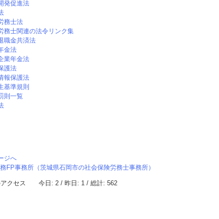
開発促進法
法
労務士法
労務士関連の法令リンク集
退職金共済法
年金法
企業年金法
保護法
情報保護法
生基準規則
罰則一覧
法
ージへ
務FP事務所（茨城県石岡市の社会保険労務士事務所）
ス 今日: 2 / 昨日: 1 / 総計: 562