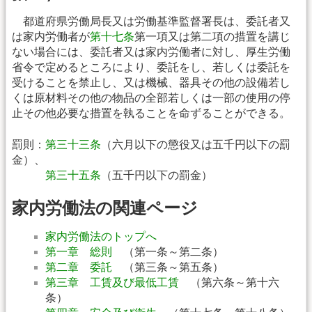
都道府県労働局長又は労働基準監督署長は、委託者又
は家内労働者が
第十七条
第一項又は第二項の措置を講じ
ない場合には、委託者又は家内労働者に対し、厚生労働
省令で定めるところにより、委託をし、若しくは委託を
受けることを禁止し、又は機械、器具その他の設備若し
くは原材料その他の物品の全部若しくは一部の使用の停
止その他必要な措置を執ることを命ずることができる。
罰則：
第三十三条
（六月以下の懲役又は五千円以下の罰
金）、
第三十五条
（五千円以下の罰金）
家内労働法の関連ページ
家内労働法のトップへ
第一章 総則
（第一条～第二条）
第二章 委託
（第三条～第五条）
第三章 工賃及び最低工賃
（第六条～第十六
条）