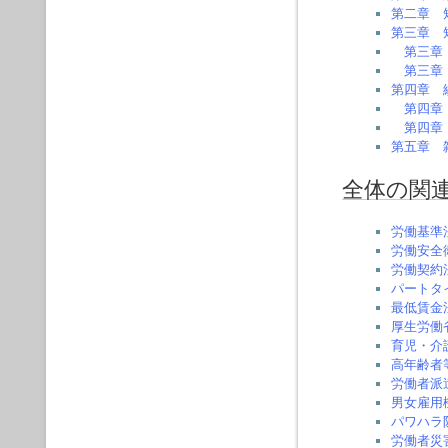
第二章 
第三章 
第三章
第三章
第四章 
第四章
第四章
第五章 
全体の関
労働基準
労働安全
労働契約
パートタ
最低賃金
厚生労働
育児・介
高年齢者
労働者派
男女雇用
パワハラ
労働者災