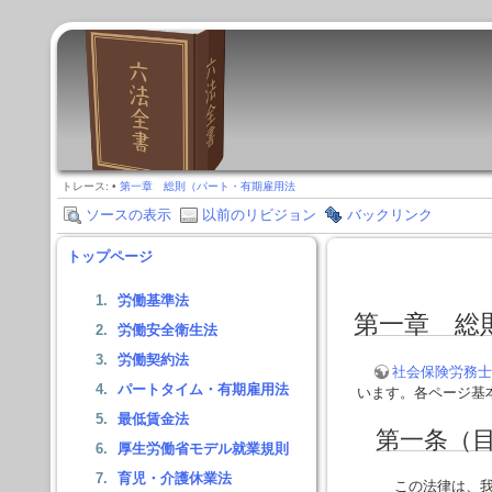
トレース:
•
第一章 総則（パート・有期雇用法
ソースの表示
以前のリビジョン
バックリンク
トップページ
労働基準法
第一章 総
労働安全衛生法
労働契約法
社会保険労務士
パートタイム・有期雇用法
います。各ページ基
最低賃金法
第一条（
厚生労働省モデル就業規則
育児・介護休業法
この法律は、我