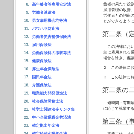
働者の果たす役
高年齢者等雇用安定法
雇用管理の改善
労働者派遣法
労働者との均衡
男女雇用機会均等法
とができるよう
パワハラ防止法
第二条（
労働者災害補償保険法
雇用保険法
この法律におい
主に雇用される
労働保険料の徴収等法
場合を除き、当
健康保険法
２ この法律に
厚生年金保険法
国民年金法
３ この法律に
介護保険法
第二条の
職業能力開発促進法
社会保険労務士法
短時間・有期雇
に応じて就業す
社労士関連法令リンク集
中小企業退職金共済法
第三条（
確定拠出年金法
確定給付企業年金法
事業主は、その