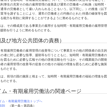
福利厚生の充実その他の雇用管理の改善及び通常の労働者への転換（短時間
て通常の労働者として雇い入れられることをいう。以下同じ。）の推進（以
措置等を講ずることにより、通常の労働者との均衡のとれた待遇の確保等を
する能力を有効に発揮することができるように努めるものとする。
体は、その構成員である事業主の雇用する短時間・有期雇用労働者の雇用管
の援助を行うように努めるものとする。
国及び地方公共団体の責務）
有期雇用労働者の雇用管理の改善等について事業主その他の関係者の自主的
らの者に対し必要な指導、援助等を行うとともに、短時間・有期雇用労働者
消を図るために必要な広報その他の啓発活動を行うほか、その職業能力の開
働者の雇用管理の改善等の促進その他その福祉の増進を図るために必要な施
るものとする。
体は、前項の国の施策と相まって、短時間・有期雇用労働者の福祉の増進を
るものとする。
イム・有期雇用労働法の関連ページ
イム・有期雇用労働法トップへ
総則
（第一条～第四条）