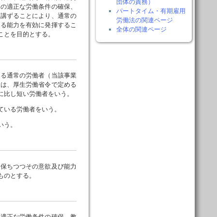
団体の責務）
その適正な労働条件の確保、
パートタイム・有期雇用
を講ずることにより、通常の
労働法の関連ページ
する能力を有効に発揮するこ
全体の関連ページ
ことを目的とする。
る通常の労働者（当該事業
ては、厚生労働省令で定める
に比し短い労働者をいう。
ている労働者をいう。
いう。
保ちつつその意欲及び能力
ものとする。
適正な労働条件の確保、教