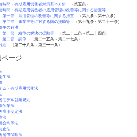
短時間・有期雇用労働者対策基本方針
（第五条）
短時間・有期雇用労働者の雇用管理の改善等に関する措置等
 第一節 雇用管理の改善等に関する措置
（第六条～第十八条）
 第二節 事業主等に対する国の援助等
（第十九条～第二十一条）
紛争の解決
 第一節 紛争の解決の援助等
（第二十二条～第二十四条）
 第二節 調停
（第二十五条～第二十七条）
雑則
（第二十八条～第三十一条）
連ページ
法
衛生法
法
イム・有期雇用労働法
法
省モデル就業規則
護休業法
等雇用安定法
遣法
機会均等法
防止法
害補償保険法