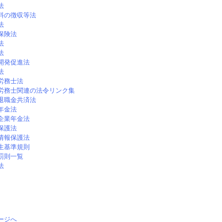
法
料の徴収等法
法
保険法
法
法
開発促進法
法
労務士法
労務士関連の法令リンク集
退職金共済法
年金法
企業年金法
保護法
情報保護法
生基準規則
罰則一覧
法
ージへ