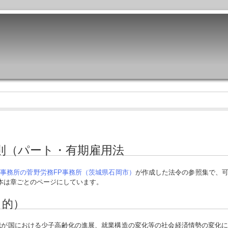
則（パート・有期雇用法
事務所の菅野労務FP事務所（茨城県石岡市）
が作成した法令の参照集で、
本は章ごとのページにしています。
目的）
が国における少子高齢化の進展、就業構造の変化等の社会経済情勢の変化に