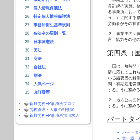
育訓練の実施、
個人情報保護法
る事業所におい
特定個人情報保護法
う。）に関する
労働者がその有
事務所衛生基準規則
各法令の罰則一覧
２ 事業主の団
言、協力その他
日本国憲法
民法
第四条（
商法
国は、短時間・
会社法
情に応じてこれ
刑法
いる諸要因の解
人気ページ
間・有期雇用労
するように努め
改訂履歴
２ 地方公共団
菅野労務FP事務所ブログ
するように努め
労務管理・人事の相談室
菅野労務FP事務所採用求人
パートタ
パートタ
第一章 