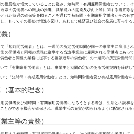
割の重要性が増大していることに鑑み、短時間・有期雇用労働者について、
、通常の労働者への転換の推進、職業能力の開発及び向上等に関する措置等
のとれた待遇の確保等を図ることを通じて短時間・有期雇用労働者がその有
にし、もってその福祉の増進を図り、あわせて経済及び社会の発展に寄与する
定義）
て「短時間労働者」とは、一週間の所定労働時間が同一の事業主に雇用され
通常の労働者と同種の業務に従事する当該事業主に雇用される労働者にあっ
該労働者と同種の業務に従事する当該通常の労働者）の一週間の所定労働時間
おいて「有期雇用労働者」とは、事業主と期間の定めのある労働契約を締結し
おいて「短時間・有期雇用労働者」とは、短時間労働者及び有期雇用労働者を
二（基本的理念）
用労働者及び短時間・有期雇用労働者になろうとする者は、生活との調和を
ることができる機会が確保され、職業生活の充実が図られるように配慮される
事業主等の責務）
雇用する短時間・有期雇用労働者について、その就業の実態等を考慮して、