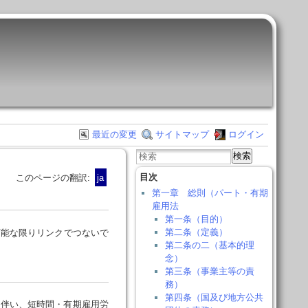
最近の変更
サイトマップ
ログイン
検索
目次
このページの翻訳:
ja
第一章 総則（パート・有期
雇用法
第一条（目的）
第二条（定義）
可能な限りリンクでつないで
第二条の二（基本的理
念）
第三条（事業主等の責
務）
第四条（国及び地方公共
伴い、短時間・有期雇用労