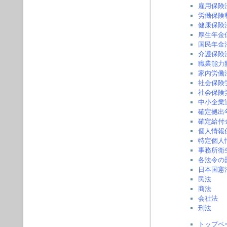
雇用保険
労働保険
健康保険
厚生年金
国民年金
介護保険
職業能力
家内労働
社会保険
社会保険
中小企業
確定拠出
確定給付
個人情報
特定個人
事務所衛
各法令の
日本国憲
民法
商法
会社法
刑法
トップペ