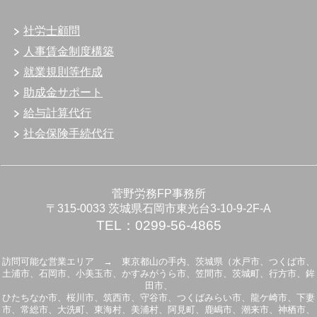
社労士顧問
人事賃金制度構築
就業規則等作成
助成金サポート
給与計算代行
社会保険手続代行
菅野労務FP事務所
〒315-0033 茨城県石岡市東光台3-10-9-2F-A
TEL：0299-56-4865
訪問可能な営業エリア → 東京都山の手内、茨城県（水戸市、つくば市、
土浦市、石岡市、小美玉市、かすみがうら市、笠間市、茨城町、行方市、鉾
田市、
ひたちなか市、桜川市、筑西市、守谷市、つくばみらい市、龍ケ崎市、下妻
市、常総市、大洗町、東海村、美浦村、阿見町、鹿嶋市、潮来市、神栖市、