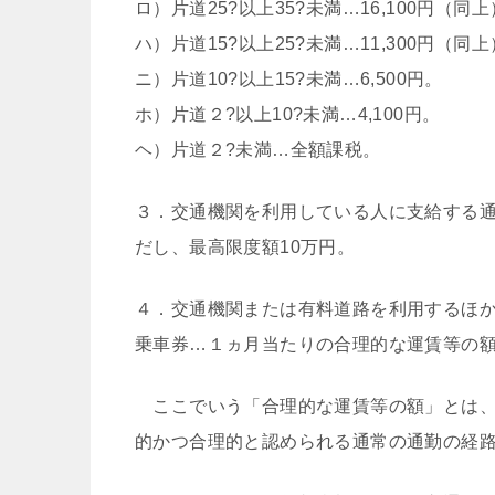
ロ）片道25?以上35?未満…16,100円（同
ハ）片道15?以上25?未満…11,300円（同
ニ）片道10?以上15?未満…6,500円。
ホ）片道２?以上10?未満…4,100円。
ヘ）片道２?未満…全額課税。
３．交通機関を利用している人に支給する
だし、最高限度額10万円。
４．交通機関または有料道路を利用するほ
乗車券…１ヵ月当たりの合理的な運賃等の額
ここでいう「合理的な運賃等の額」とは、
的かつ合理的と認められる通常の通勤の経