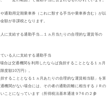
や通勤用定期乗車券（これに類する手当や乗車券含む）が以
の金額が非課税となります。
る人に支給する通勤手当…１ヵ月当たりの合理的な運賃等の
している人に支給する通勤手当
超える場合は交通機関を利用したならば負担することとなる１ヵ月
限度額10万円）。
負担することとなる１ヵ月あたりの合理的な運賃相当額」を算
交通機関がない場合には、その者の通勤距離に相当するＪＲの
いことになっています（所得税法基本通達９?６の２参