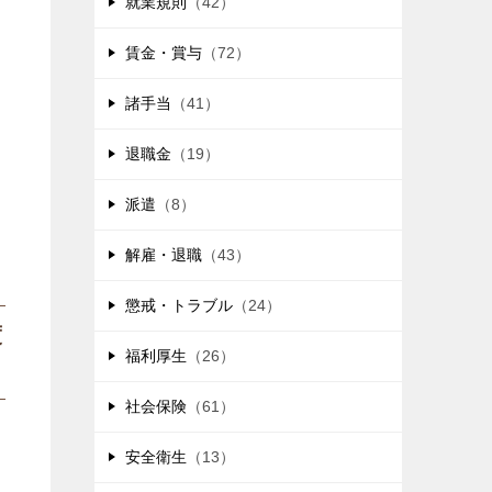
就業規則
（42）
賃金・賞与
（72）
諸手当
（41）
退職金
（19）
派遣
（8）
解雇・退職
（43）
懲戒・トラブル
（24）
度
福利厚生
（26）
社会保険
（61）
安全衛生
（13）