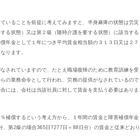
ていることを前提に考えてみますと、半身麻痺の状態は労災
要する状態）又は第２級（随時介護を要する状態）に該当する
補償年金として１年につき平均賃金相当額の３１３日又は２７
になります。
なされていますので、たとえ職場復帰のために教育訓練を受
からの業務命令として行われ、労務の提供がなされているので
場合には、会社は当該社員に対して賃金を支払う必要はありま
％補償するという考え方から、１年間の賃金と障害補償年金
日分、第2級の場合365日?277日＝88日分）の賃金と従来どお
。