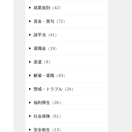
就業規則
（42）
賃金・賞与
（72）
諸手当
（41）
退職金
（19）
派遣
（8）
解雇・退職
（43）
懲戒・トラブル
（24）
福利厚生
（26）
社会保険
（61）
安全衛生
（13）