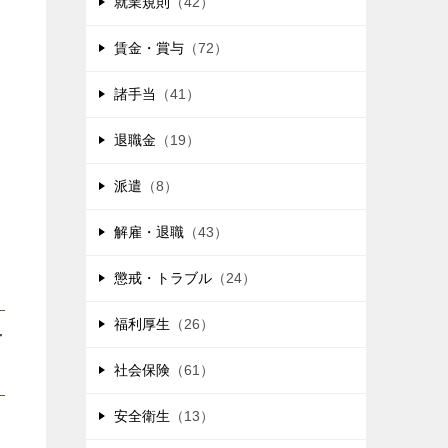
就業規則
（42）
賃金・賞与
（72）
諸手当
（41）
退職金
（19）
派遣
（8）
解雇・退職
（43）
懲戒・トラブル
（24）
福利厚生
（26）
せ
社会保険
（61）
安全衛生
（13）