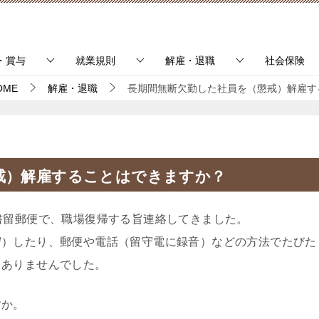
・賞与
就業規則
解雇・退職
社会保険
OME
解雇・退職
長期間無断欠勤した社員を（懲戒）解雇す
戒）解雇することはできますか？
書留郵便で、職場復帰する旨連絡してきました。
）したり、郵便や電話（留守電に録音）などの方法でたびた
もありませんでした。
すか。