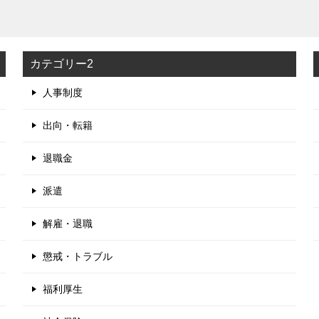
カテゴリー2
人事制度
出向・転籍
退職金
派遣
解雇・退職
懲戒・トラブル
福利厚生