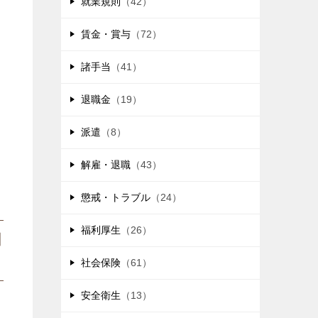
就業規則
（42）
賃金・賞与
（72）
諸手当
（41）
退職金
（19）
派遣
（8）
解雇・退職
（43）
懲戒・トラブル
（24）
福利厚生
（26）
回
社会保険
（61）
安全衛生
（13）