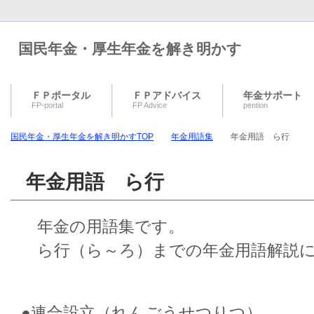
国民年金・厚生年金を解き明かす
ＦＰポータル
ＦＰアドバイス
年金サポート
FP-portal
FP Advice
pention
国民年金・厚生年金を解き明かすTOP
年金用語集
年金用語 ら行
年金用語 ら行
年金の用語集です。
ら行（ら～ろ）までの年金用語解説に
●連合設立（れんごうせつりつ）