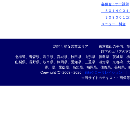
各種セミナー講師
ＩＳＯ１４００１
ＩＳＯ９００１コ
メニュー・料金
訪問可能な営業エリア → 東京都山の手内、茨
以下のエリアの方
北海道、青森県、岩手県、宮城県、秋田県、山形県、福島県、茨城県、栃
山梨県、長野県、岐阜県、静岡県、愛知県、三重県、滋賀県、京都府、大
香川県、愛媛県、高知県、福岡県、佐賀県、長崎県、
Copyright (C) 2003 - 2026
(株)グローリレイション
|
※当サイトのテキスト・画像等