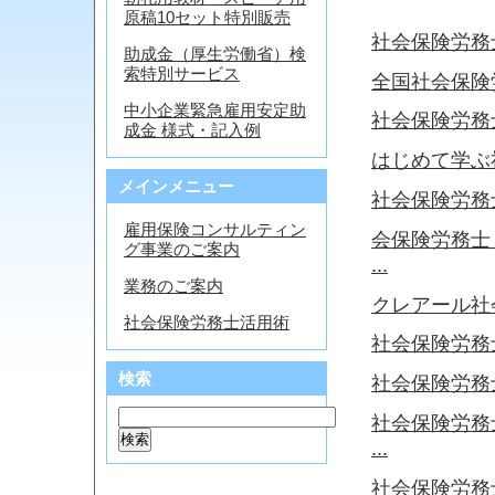
原稿10セット特別販売
社会保険労務
助成金（厚生労働省）検
索特別サービス
全国社会保険
中小企業緊急雇用安定助
社会保険労務
成金 様式・記入例
はじめて学ぶ
メインメニュー
社会保険労務
雇用保険コンサルティン
会保険労務士 
グ事業のご案内
...
業務のご案内
クレアール社
社会保険労務士活用術
社会保険労務
検索
社会保険労務
社会保険労務士
...
社会保険労務