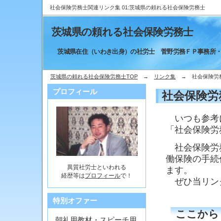
社会保険労務士関連リンク集 01:茨城県の頼れる社会保険労務士
茨城県の頼れる社会保険労務士
茨城県在住（いわき出身）の社労士 菅野労務ＦＰ事務所・
茨城県の頼れる社会保険労務士TOP
→
リンク集
→ 社会保険労務
プロフィール
社会保険労
いつも参考に
「社会保険労
社会保険労務
働保険の手続
異質社労士といわれる
ます。
経歴等は
プロフィール
で！
ぜひ当リン
特別オファー
ここから
朝礼用教材・スピーチ用