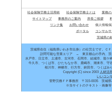
社会保険労務士活用術
社会保険労務士とは
業務の
サイトマップ
事務所のご案内
所長ご挨拶
リンク集
お問い合わせ
個人情報保
ポータル
コンサルサ
茨城県の頼
茨城県在住（福島県いわき市出身）の社労士です。ＣＦ
訪問可能な営業エリア → 東京都山の手内、茨
水戸市、日立市、土浦市、古河市、石岡市、結城市、龍ケ
牛久市、つくば市、ひたちなか市、鹿嶋市、潮来市、守
桜川市、神栖市、行方市、鉾田市、つくばみ
Copyright (C) since 2003
人材活
いいコン
菅野労務ＦＰ事務所 〒315-0035 茨城県石岡市南台2
※当サイトのテキスト・画像等