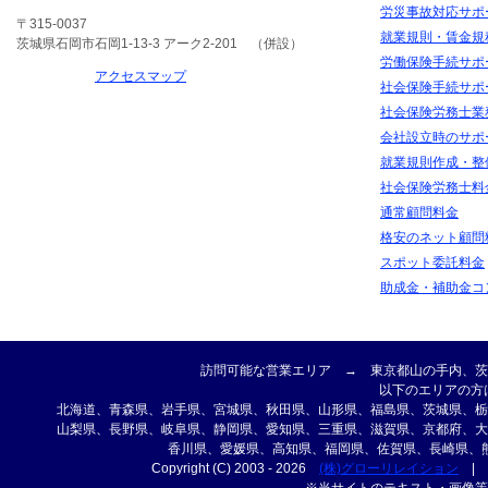
労災事故対応サポ
〒315-0037
就業規則・賃金規
茨城県石岡市石岡1-13-3 アーク2-201 （併設）
労働保険手続サポ
アクセスマップ
社会保険手続サポ
社会保険労務士業
会社設立時のサポ
就業規則作成・整
社会保険労務士料
通常顧問料金
格安のネット顧問
スポット委託料金
助成金・補助金コ
訪問可能な営業エリア → 東京都山の手内、茨
以下のエリアの方
北海道、青森県、岩手県、宮城県、秋田県、山形県、福島県、茨城県、栃
山梨県、長野県、岐阜県、静岡県、愛知県、三重県、滋賀県、京都府、大
香川県、愛媛県、高知県、福岡県、佐賀県、長崎県、
Copyright (C) 2003 - 2026
(株)グローリレイション
|
※当サイトのテキスト・画像等